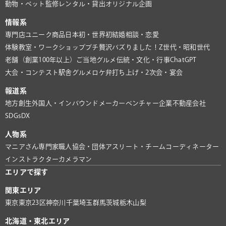
動物・ペット
監修
レンタル・貸出
オリジナル企画
情報系
専門店
ユニーク商品
日本初・世界初
結婚相談・恋愛
体験教室・ワークショップ
プチ贅沢
バズりました！
Z世代・昭和世代
老舗（創業100年以上）
ご当地グルメ
伝統・文化・行事
ChatGPT
大会・コンテスト
駅舎グルメ
ロケ弁
打ち上げ・2次会・宴会
報道系
地方創生
外国人・インバウンド
メーカー
ベンチャー企業
不動産会社
SDGs
DX
人物系
マニアさん
専門家
職人
協会・団体
アスリート・チーム
コーディネーター
インストラクター
カメラマン
エリアで探す
関東エリア
東京
東京23区
神奈川
千葉
埼玉
群馬
茨城
栃木
山梨
北海道・東北エリア