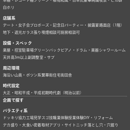
本棚・レコード棚
グリーン・植物
和風・日本式
豪華絢爛
夜景・ビル群
白ホリ
店舗系
デート・女子会
プロポーズ・記念日
パーティー・披露宴
路面店（1階）
地下・遮光
ガラス張り
喫煙相談可
厨房相談可
設備・スペック
楽屋・控室
駐車場
グリーンバック
ピアノ・ドラム・楽器
シャワールーム
天井高3m以上
副調整室・サブ
周辺環境
海沿い
山奥・ポツン系
繁華街
住宅街
田舎
時代設定
大正・昭和
平成・平成初期
時代劇（明治以前）
企画で探す
バラエティ系
ドッキリ協力
工場見学
スゴ技
職業体験
授業体験
DIY・リフォーム
デカ盛り・大食い
密着取材
アプリ・サイト
ニッチ
落とし穴・穴掘り