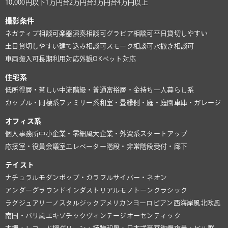
10,000円以下
1万円台
2万円台
3万円台
4万円以上
撮影条件
ネガティブ相談可
楽器演奏相談可
グラビア相談可
平日貸切しやすい
土日貸切しやすい
建て込み相談可
スモーク相談可
水撒き相談可
車両搬入可
長期利用対応
外観OK
ペット対応
住宅系
低所得層・貧しい
中流階級・普通
富裕層・金持ち
一人暮らし系
カップル・同棲系
ファミリー系
和室・畳
縁側・庭・庭園
車庫・ガレージ
オフィス系
個人事務所
中小企業・零細風
大企業・外資系
スタートアップ
応接室・役員会議室
エレベーター
階段・非常階段
受付・廊下
テイスト
ナチュラル
モダン
ポップ・カラフル
サイバー・ネオン
アンダーグラウンド
インダストリアル
モノトーン
クラシック
ラグジュアリー
ノスタルジック
アメリカン
ヨーロピアン
西海岸風
北欧風
南国・バリ風
エキゾチック
ヴィンテージ
オーセンティック