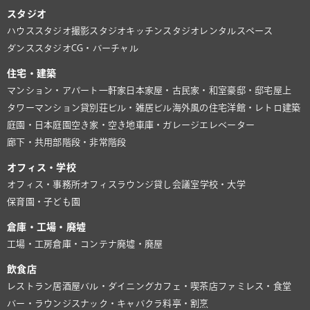
スタジオ
ハウススタジオ
撮影スタジオ
キッチンスタジオ
レンタルスペース
ダンススタジオ
CG・バーチャル
住宅・建築
マンション・アパート
一軒家
日本家屋・古民家・和室
豪邸・邸宅
屋上
タワーマンション
貸別荘
ビル・雑居ビル
海外風の住宅
洋館・レトロ建築
庭園・日本庭園
空き家・空き地
車庫・ガレージ
エレベーター
廊下・共用部
階段・非常階段
オフィス・学校
オフィス・事務所
オフィスラウンジ
貸し会議室
学校・大学
保育園・子ども園
倉庫・工場・廃墟
工場・工房
倉庫・コンテナ
廃墟・廃屋
飲食店
レストラン
居酒屋
バル・ダイニング
カフェ・喫茶店
ファミレス・食堂
バー・ラウンジ
スナック・キャバクラ
料亭・割烹