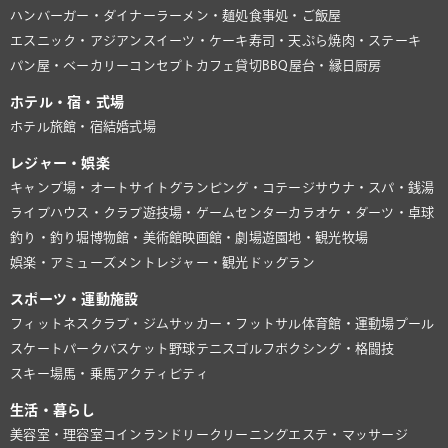
ハンバーガー・ダイナー
ラーメン・麺処
食事処・ご飯屋
エスニック・アジアン
スイーツ・ケーキ
寿司・天ぷら
焼肉・ステーキ
パン屋・ベーカリー
コンセプトカフェ
貸切BBQ
屋台・縁日
厨房
ホテル・宿・式場
ホテル
旅館・宿
結婚式場
レジャー・娯楽
キャンプ場・オートサイト
グランピング・コテージ
サウナ・スパ・銭湯
ライブハウス・クラブ
遊技場・ゲームセンター
カラオケ・ダーツ・卓球
釣り・釣り堀
博物館・美術館
映画館・劇場
遊園地・観光牧場
娯楽・アミューズメント
レジャー・観光
ドッグラン
スポーツ・運動施設
フィットネスクラブ・ジム
サッカー・フットサル
体育館・運動場
プール
スケートパーク
バスケット
野球
テニス
ゴルフ
ボクシング・格闘技
スキー場
馬・乗馬
アクティビティ
生活・暮らし
美容室・理容室
コインランドリー
クリーニング
エステ・マッサージ