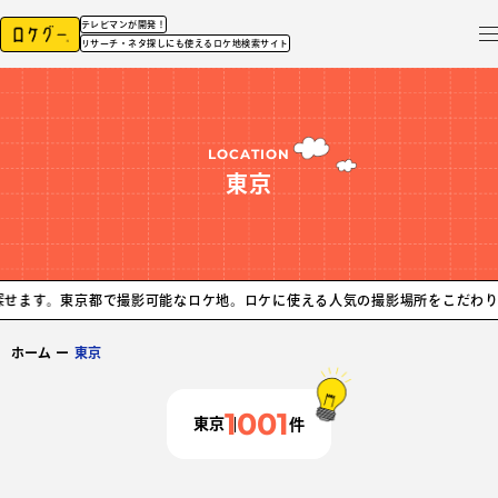
テレビマンが開発！
リサーチ・ネタ探しにも使えるロケ地検索サイト
LOCATION
東京
京都で撮影可能なロケ地。ロケに使える人気の撮影場所をこだわりから探せます
ホーム
ー
東京
1001
東京
件