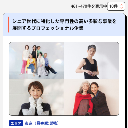
461~470件を表示中
表
示
シニア世代に特化した専門性の高い多彩な事業を
件
展開するプロフェッショナル企業
数
東京（最寄駅:巣鴨）
エリア