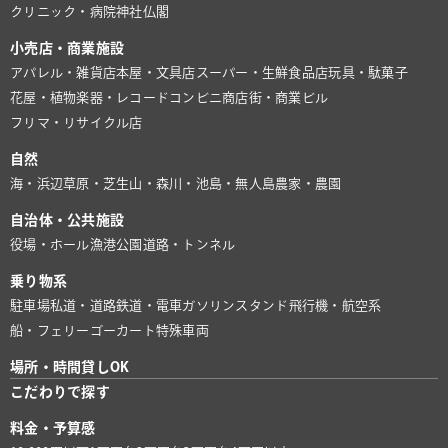
クリニック・病院
神社仏閣
小売店・商業施設
アパレル・雑貨店
本屋・文具店
スーパー・生鮮食品店
玩具・駄菓子
花屋・植物
楽器・レコード
コンビニ
商店街・商業ビル
フリマ・リサイクル店
自然
海・浜辺
草原・芝生
山・森
川・池
島・無人島
農家・農園
自治体・公共施設
役場・ホール
漁港
公園
道路・トンネル
乗り物系
駐車場
私道・道路
鉄道・電車
ガソリンスタンド
飛行機・航空系
船・フェリー
ゴーカート
特殊車両
場所・時間貸しOK
こだわりで探す
料金・予算感