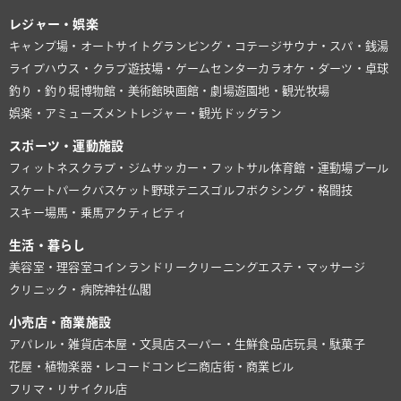
レジャー・娯楽
キャンプ場・オートサイト
グランピング・コテージ
サウナ・スパ・銭湯
ライブハウス・クラブ
遊技場・ゲームセンター
カラオケ・ダーツ・卓球
釣り・釣り堀
博物館・美術館
映画館・劇場
遊園地・観光牧場
娯楽・アミューズメント
レジャー・観光
ドッグラン
スポーツ・運動施設
フィットネスクラブ・ジム
サッカー・フットサル
体育館・運動場
プール
スケートパーク
バスケット
野球
テニス
ゴルフ
ボクシング・格闘技
スキー場
馬・乗馬
アクティビティ
生活・暮らし
美容室・理容室
コインランドリー
クリーニング
エステ・マッサージ
クリニック・病院
神社仏閣
小売店・商業施設
アパレル・雑貨店
本屋・文具店
スーパー・生鮮食品店
玩具・駄菓子
花屋・植物
楽器・レコード
コンビニ
商店街・商業ビル
フリマ・リサイクル店