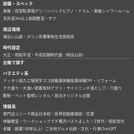
設備・スペック
楽屋・控室
駐車場
グリーンバック
ピアノ・ドラム・楽器
シャワールーム
天井高3m以上
副調整室・サブ
周辺環境
海沿い
山奥・ポツン系
繁華街
住宅街
田舎
時代設定
大正・昭和
平成・平成初期
時代劇（明治以前）
企画で探す
バラエティ系
ドッキリ協力
工場見学
スゴ技
職業体験
授業体験
DIY・リフォーム
デカ盛り・大食い
密着取材
アプリ・サイト
ニッチ
落とし穴・穴掘り
動物・ペット
監修
レンタル・貸出
オリジナル企画
情報系
専門店
ユニーク商品
日本初・世界初
結婚相談・恋愛
体験教室・ワークショップ
プチ贅沢
バズりました！
Z世代・昭和世代
老舗（創業100年以上）
ご当地グルメ
伝統・文化・行事
ChatGPT