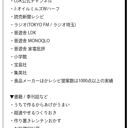
・LDK公式チャンネル
・J-オイルミルズWハーフ
・読売新聞レシピ
・ラジオ(TOKYO FM / ラジオ埼玉)
・晋遊舎 LDK
・晋遊舎 MONOQLO
・晋遊舎 家電批評
・小学館
・宝島社
・集英社
・食品メーカーほかレシピ提案数は1000点以上の実績
▼書籍 / 季刊誌など
・うちで作るからあげがうまい
・超速やせるつくりおき
・作り置きレンチンおかず