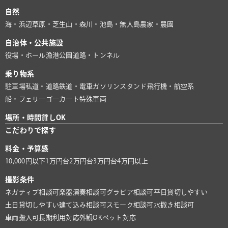
自然
海・浜辺
草原・芝生
山・森
川・池
島・無人島
農家・農園
自治体・公共施設
役場・ホール
漁港
公園
道路・トンネル
乗り物系
駐車場
私道・道路
鉄道・電車
ガソリンスタンド
飛行機・航空系
船・フェリー
ゴーカート
特殊車両
場所・時間貸しOK
こだわりで探す
料金・予算感
10,000円以下
1万円台
2万円台
3万円台
4万円以上
撮影条件
ネガティブ相談可
楽器演奏相談可
グラビア相談可
平日貸切しやすい
土日貸切しやすい
建て込み相談可
スモーク相談可
水撒き相談可
車両搬入可
長期利用対応
外観OK
ペット対応