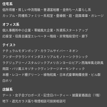
住宅系
低所得層・貧しい
中流階級・普通
富裕層・金持ち
一人暮らし系
カップル・同棲系
ファミリー系
和室・畳
縁側・庭・庭園
車庫・ガレージ
オフィス系
個人事務所
中小企業・零細風
大企業・外資系
スタートアップ
応接室・役員会議室
エレベーター
階段・非常階段
受付・廊下
テイスト
ナチュラル
モダン
ポップ・カラフル
サイバー・ネオン
アンダーグラウンド
インダストリアル
モノトーン
クラシック
ラグジュアリー
ノスタルジック
アメリカン
ヨーロピアン
西海岸風
北欧風
南国・バリ風
エキゾチック
ヴィンテージ
オーセンティック
本棚・レコード棚
グリーン・植物
和風・日本式
豪華絢爛
夜景・ビル群
白ホリ
店舗系
デート・女子会
プロポーズ・記念日
パーティー・披露宴
路面店（1階）
地下・遮光
ガラス張り
喫煙相談可
厨房相談可