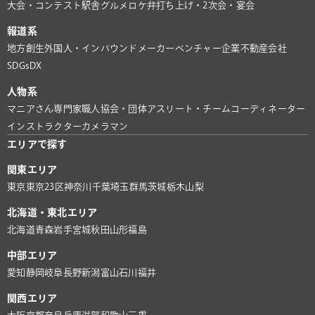
大会・コンテスト
駅舎グルメ
ロケ弁
打ち上げ・2次会・宴会
報道系
地方創生
外国人・インバウンド
メーカー
ベンチャー企業
不動産会社
SDGs
DX
人物系
マニアさん
専門家
職人
協会・団体
アスリート・チーム
コーディネーター
インストラクター
カメラマン
エリアで探す
関東エリア
東京
東京23区
神奈川
千葉
埼玉
群馬
茨城
栃木
山梨
北海道・東北エリア
北海道
青森
岩手
宮城
秋田
山形
福島
中部エリア
愛知
静岡
岐阜
長野
新潟
富山
石川
福井
関西エリア