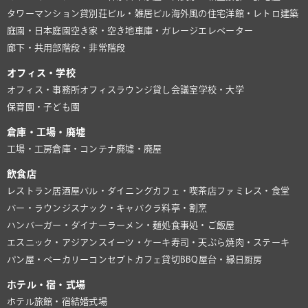
タワーマンション
貸別荘
ビル・雑居ビル
海外風の住宅
洋館・レトロ建築
庭園・日本庭園
空き家・空き地
車庫・ガレージ
エレベーター
廊下・共用部
階段・非常階段
オフィス・学校
オフィス・事務所
オフィスラウンジ
貸し会議室
学校・大学
保育園・子ども園
倉庫・工場・廃墟
工場・工房
倉庫・コンテナ
廃墟・廃屋
飲食店
レストラン
居酒屋
バル・ダイニング
カフェ・喫茶店
ファミレス・食堂
バー・ラウンジ
スナック・キャバクラ
料亭・割烹
ハンバーガー・ダイナー
ラーメン・麺処
食事処・ご飯屋
エスニック・アジアン
スイーツ・ケーキ
寿司・天ぷら
焼肉・ステーキ
パン屋・ベーカリー
コンセプトカフェ
貸切BBQ
屋台・縁日
厨房
ホテル・宿・式場
ホテル
旅館・宿
結婚式場