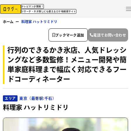
テレビマンが開発！
リサーチ・ネタ探しにも使えるロケ地検索サイト
ホーム
ー
料理家 ハットリミドリ
ブックマーク追加
電話でお問い合わせ
行列のできるかき氷店、人気ドレッシ
ングなど多数監修！メニュー開発や簡
単家庭料理まで幅広く対応できるフー
ドコーディネーター
東京（最寄駅:千石）
エリア
料理家 ハットリミドリ