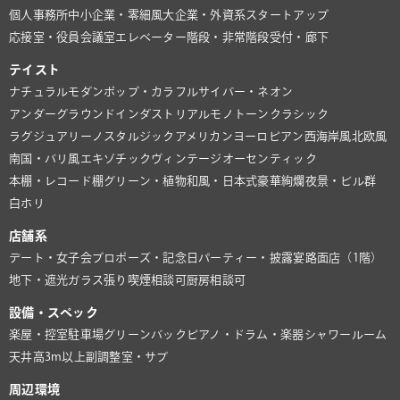
個人事務所
中小企業・零細風
大企業・外資系
スタートアップ
応接室・役員会議室
エレベーター
階段・非常階段
受付・廊下
テイスト
ナチュラル
モダン
ポップ・カラフル
サイバー・ネオン
アンダーグラウンド
インダストリアル
モノトーン
クラシック
ラグジュアリー
ノスタルジック
アメリカン
ヨーロピアン
西海岸風
北欧風
南国・バリ風
エキゾチック
ヴィンテージ
オーセンティック
本棚・レコード棚
グリーン・植物
和風・日本式
豪華絢爛
夜景・ビル群
白ホリ
店舗系
デート・女子会
プロポーズ・記念日
パーティー・披露宴
路面店（1階）
地下・遮光
ガラス張り
喫煙相談可
厨房相談可
設備・スペック
楽屋・控室
駐車場
グリーンバック
ピアノ・ドラム・楽器
シャワールーム
天井高3m以上
副調整室・サブ
周辺環境