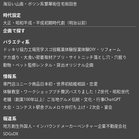
海沿い
山奥・ポツン系
繁華街
住宅街
田舎
時代設定
大正・昭和
平成・平成初期
時代劇（明治以前）
企画で探す
バラエティ系
ドッキリ協力
工場見学
スゴ技
職業体験
授業体験
DIY・リフォーム
デカ盛り・大食い
密着取材
アプリ・サイト
ニッチ
落とし穴・穴掘り
動物・ペット
監修
レンタル・貸出
オリジナル企画
情報系
専門店
ユニーク商品
日本初・世界初
結婚相談・恋愛
体験教室・ワークショップ
プチ贅沢
バズりました！
Z世代・昭和世代
老舗（創業100年以上）
ご当地グルメ
伝統・文化・行事
ChatGPT
大会・コンテスト
駅舎グルメ
ロケ弁
打ち上げ・2次会・宴会
報道系
地方創生
外国人・インバウンド
メーカー
ベンチャー企業
不動産会社
SDGs
DX