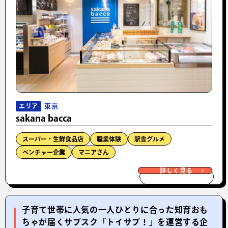
東京
エリア
sakana bacca
スーパー・生鮮食品店
職業体験
駅舎グルメ
ベンチャー企業
マニアさん
詳しく見る
子育て世帯に人気の一人ひとりに合った知育おも
ちゃが届くサブスク「トイサブ！」を運営する企