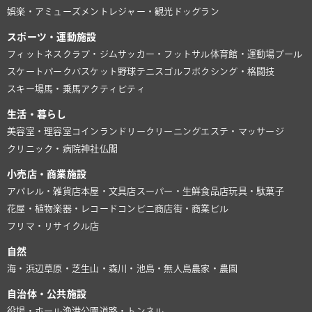
娯楽・アミューズメント
レジャー・観光
ドッグラン
スポーツ・運動施設
フィットネスクラブ・ジム
サッカー・フットサル
体育館・運動場
プール
スケートパーク
バスケット
野球
テニス
ゴルフ
ボクシング・格闘技
スキー場
馬・乗馬
アクティビティ
生活・暮らし
美容室・理容室
コインランドリー
クリーニング
エステ・マッサージ
クリニック・病院
神社仏閣
小売店・商業施設
アパレル・雑貨店
本屋・文具店
スーパー・生鮮食品店
玩具・駄菓子
花屋・植物
楽器・レコード
コンビニ
商店街・商業ビル
フリマ・リサイクル店
自然
海・浜辺
草原・芝生
山・森
川・池
島・無人島
農家・農園
自治体・公共施設
役場・ホール
漁港
公園
道路・トンネル