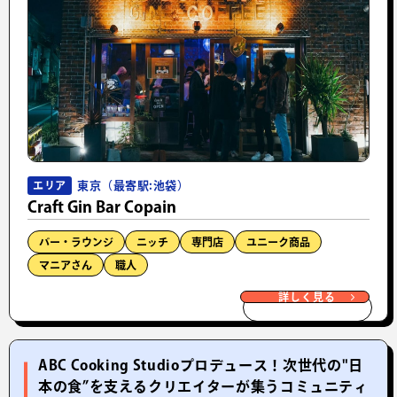
東京（最寄駅:池袋）
エリア
Craft Gin Bar Copain
バー・ラウンジ
ニッチ
専門店
ユニーク商品
マニアさん
職人
詳しく見る
ABC Cooking Studioプロデュース！次世代の"日
本の食”を支えるクリエイターが集うコミュニティ