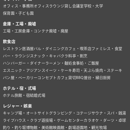
オフィス・事務所
オフィスラウンジ
貸し会議室
学校・大学
保育園・子ども園
倉庫・工場・廃墟
工場・工房
倉庫・コンテナ
廃墟・廃屋
飲食店
レストラン
居酒屋
バル・ダイニング
カフェ・喫茶店
ファミレス・食堂
バー・ラウンジ
スナック・キャバクラ
料亭・割烹
ハンバーガー・ダイナー
ラーメン・麺処
食事処・ご飯屋
エスニック・アジアン
スイーツ・ケーキ
寿司・天ぷら
焼肉・ステーキ
パン屋・ベーカリー
コンセプトカフェ
貸切BBQ
屋台・縁日
厨房
ホテル・宿・式場
ホテル
旅館・宿
結婚式場
レジャー・娯楽
キャンプ場・オートサイト
グランピング・コテージ
サウナ・スパ・銭湯
ライブハウス・クラブ
遊技場・ゲームセンター
カラオケ・ダーツ・卓球
釣り・釣り堀
博物館・美術館
映画館・劇場
遊園地・観光牧場