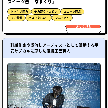
スイーツ缶 「なまくり」
ドッキリ協力
デカ盛り・大食い
ユニーク商品
プチ贅沢
バズりました！
マニアさん
詳しく見る
料紙作家や墨流しアーティストとして活動する平
安サブカルに恋した伝統工芸職人