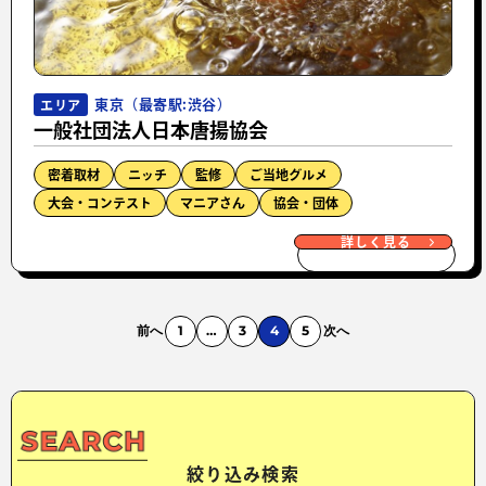
東京（最寄駅:渋谷）
エリア
一般社団法人日本唐揚協会
密着取材
ニッチ
監修
ご当地グルメ
大会・コンテスト
マニアさん
協会・団体
詳しく見る
前へ
1
…
3
4
5
次へ
絞り込み検索