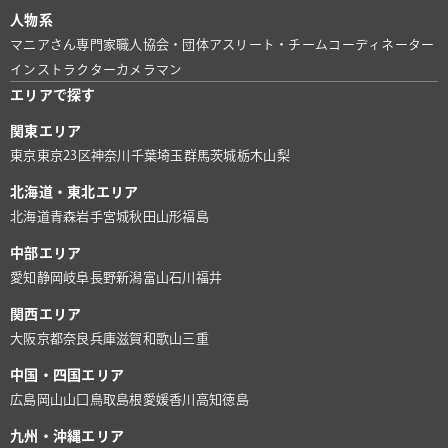
人物系
マニアさん
専門家
職人
協会・団体
アスリート・チーム
コーディネーター
インストラクター
カメラマン
エリアで探す
関東エリア
東京
東京23区
神奈川
千葉
埼玉
群馬
茨城
栃木
山梨
北海道・東北エリア
北海道
青森
岩手
宮城
秋田
山形
福島
中部エリア
愛知
静岡
岐阜
長野
新潟
富山
石川
福井
関西エリア
大阪
京都
奈良
兵庫
滋賀
和歌山
三重
中国・四国エリア
広島
岡山
山口
鳥取
島根
愛媛
香川
高知
徳島
九州・沖縄エリア