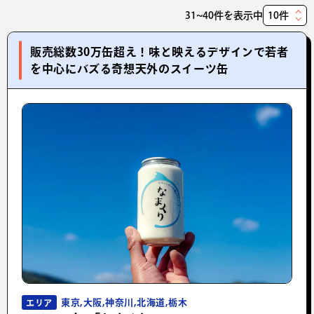
31~40件を表示中
表
示
販売総数30万缶超え！味と映えるデザインで若者
件
を中心にバズる奇想天外のスイーツ缶
数
東京,大阪,神奈川,北海道,栃木
エリア