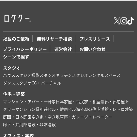
掲載のご依頼
無料リサーチ相談
プレスリリース
プライバシーポリシー
運営会社
お問い合わせ
シーンで探す
スタジオ
ハウススタジオ
撮影スタジオ
キッチンスタジオ
レンタルスペース
ダンススタジオ
CG・バーチャル
住宅・建築
マンション・アパート
一軒家
日本家屋・古民家・和室
豪邸・邸宅
屋上
タワーマンション
貸別荘
ビル・雑居ビル
海外風の住宅
洋館・レトロ建築
庭園・日本庭園
空き家・空き地
車庫・ガレージ
エレベーター
廊下・共用部
階段・非常階段
オフィス・学校