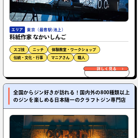
東京（最寄駅:池上）
エリア
料紙作家 なかいしんご
スゴ技
ニッチ
体験教室・ワークショップ
伝統・文化・行事
マニアさん
職人
詳しく見る
全国からジン好きが訪れる！国内外の800種類以上
のジンを楽しめる日本随一のクラフトジン専門店