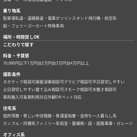
乗り物系
駐車場
私道・道路
鉄道・電車
ガソリンスタンド
飛行機・航空系
船・フェリー
ゴーカート
特殊車両
場所・時間貸しOK
こだわりで探す
料金・予算感
10,000円以下
1万円台
2万円台
3万円台
4万円以上
撮影条件
ネガティブ相談可
楽器演奏相談可
グラビア相談可
平日貸切しやすい
土日貸切しやすい
建て込み相談可
スモーク相談可
水撒き相談可
車両搬入可
長期利用対応
外観OK
ペット対応
住宅系
低所得層・貧しい
中流階級・普通
富裕層・金持ち
一人暮らし系
カップル・同棲系
ファミリー系
和室・畳
縁側・庭・庭園
車庫・ガレージ
オフィス系