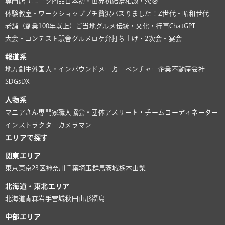
専門店
ユニーク商品
日本初・世界初
結婚相談・恋愛
体験教室・ワークショップ
プチ贅沢
バズりました！
Z世代・昭和世代
老舗（創業100年以上）
ご当地グルメ
伝統・文化・行事
ChatGPT
大会・コンテスト
駅舎グルメ
ロケ弁
打ち上げ・2次会・宴会
報道系
地方創生
外国人・インバウンド
メーカー
ベンチャー企業
不動産会社
SDGs
DX
人物系
マニアさん
専門家
職人
協会・団体
アスリート・チーム
コーディネーター
インストラクター
カメラマン
エリアで探す
関東エリア
東京
東京23区
神奈川
千葉
埼玉
群馬
茨城
栃木
山梨
北海道・東北エリア
北海道
青森
岩手
宮城
秋田
山形
福島
中部エリア