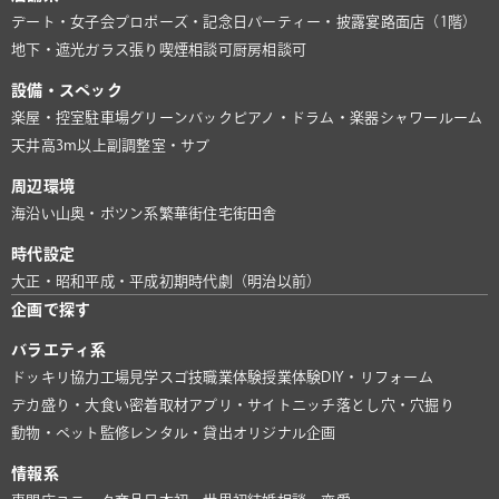
デート・女子会
プロポーズ・記念日
パーティー・披露宴
路面店（1階）
地下・遮光
ガラス張り
喫煙相談可
厨房相談可
設備・スペック
楽屋・控室
駐車場
グリーンバック
ピアノ・ドラム・楽器
シャワールーム
天井高3m以上
副調整室・サブ
周辺環境
海沿い
山奥・ポツン系
繁華街
住宅街
田舎
時代設定
大正・昭和
平成・平成初期
時代劇（明治以前）
企画で探す
バラエティ系
ドッキリ協力
工場見学
スゴ技
職業体験
授業体験
DIY・リフォーム
デカ盛り・大食い
密着取材
アプリ・サイト
ニッチ
落とし穴・穴掘り
動物・ペット
監修
レンタル・貸出
オリジナル企画
情報系