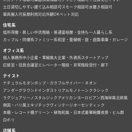
土日貸切しやすい
建て込み相談可
スモーク相談可
水撒き相談可
車両搬入可
長期利用対応
外観OK
ペット対応
住宅系
低所得層・貧しい
中流階級・普通
富裕層・金持ち
一人暮らし系
カップル・同棲系
ファミリー系
和室・畳
縁側・庭・庭園
車庫・ガレージ
オフィス系
個人事務所
中小企業・零細風
大企業・外資系
スタートアップ
応接室・役員会議室
エレベーター
階段・非常階段
受付・廊下
テイスト
ナチュラル
モダン
ポップ・カラフル
サイバー・ネオン
アンダーグラウンド
インダストリアル
モノトーン
クラシック
ラグジュアリー
ノスタルジック
アメリカン
ヨーロピアン
西海岸風
北欧風
南国・バリ風
エキゾチック
ヴィンテージ
オーセンティック
本棚・レコード棚
グリーン・植物
和風・日本式
豪華絢爛
夜景・ビル群
白ホリ
店舗系