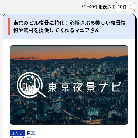
31~40件を表示中
表
示
東京のビル夜景に特化！心揺さぶる美しい夜景情
件
報や素材を提供してくれるマニアさん
数
東京
エリア