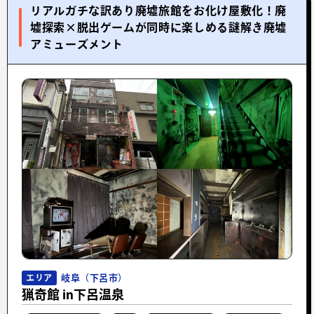
リアルガチな訳あり廃墟旅館をお化け屋敷化！廃
墟探索×脱出ゲームが同時に楽しめる謎解き廃墟
アミューズメント
岐阜（下呂市）
エリア
猟奇館 in下呂温泉