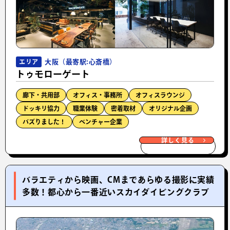
大阪（最寄駅:心斎橋）
エリア
トゥモローゲート
廊下・共用部
オフィス・事務所
オフィスラウンジ
ドッキリ協力
職業体験
密着取材
オリジナル企画
バズりました！
ベンチャー企業
詳しく見る
バラエティから映画、CMまであらゆる撮影に実績
多数！都心から一番近いスカイダイビングクラブ