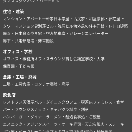
ダンススタジオ
CG・バーチャル
住宅・建築
マンション・アパート
一軒家
日本家屋・古民家・和室
豪邸・邸宅
屋上
タワーマンション
貸別荘
ビル・雑居ビル
海外風の住宅
洋館・レトロ建築
庭園・日本庭園
空き家・空き地
車庫・ガレージ
エレベーター
廊下・共用部
階段・非常階段
オフィス・学校
オフィス・事務所
オフィスラウンジ
貸し会議室
学校・大学
保育園・子ども園
倉庫・工場・廃墟
工場・工房
倉庫・コンテナ
廃墟・廃屋
飲食店
レストラン
居酒屋
バル・ダイニング
カフェ・喫茶店
ファミレス・食堂
バー・ラウンジ
スナック・キャバクラ
料亭・割烹
ハンバーガー・ダイナー
ラーメン・麺処
食事処・ご飯屋
エスニック・アジアン
スイーツ・ケーキ
寿司・天ぷら
焼肉・ステーキ
パン屋・ベーカリー
コンセプトカフェ
貸切BBQ
屋台・縁日
厨房