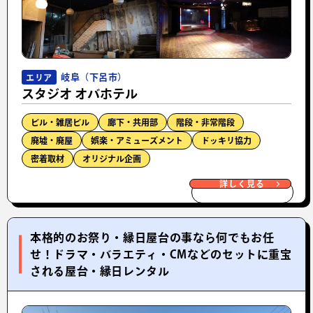
岐阜（下呂市）
エリア
スタジオ オバホテル
ビル・雑居ビル
廊下・共用部
階段・非常階段
廃墟・廃屋
娯楽・アミューズメント
ドッキリ協力
密着取材
オリジナル企画
詳しく見る
本格的のお祭り・縁日屋台の事なら何でもお任
せ！ドラマ・バラエティ・CMなどのセットに重宝
される屋台・縁日レンタル