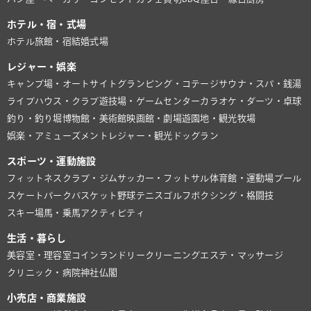
ホテル・宿・式場
ホテル
旅館・宿
結婚式場
レジャー・娯楽
キャンプ場・オートサイト
グランピング・コテージ
サウナ・スパ・銭湯
ライブハウス・クラブ
遊技場・ゲームセンター
カラオケ・ダーツ・卓球
釣り・釣り堀
博物館・美術館
映画館・劇場
遊園地・観光牧場
娯楽・アミューズメント
レジャー・観光
ドッグラン
スポーツ・運動施設
フィットネスクラブ・ジム
サッカー・フットサル
体育館・運動場
プール
スケートパーク
バスケット
野球
テニス
ゴルフ
ボクシング・格闘技
スキー場
馬・乗馬
アクティビティ
生活・暮らし
美容室・理容室
コインランドリー
クリーニング
エステ・マッサージ
クリニック・病院
神社仏閣
小売店・商業施設