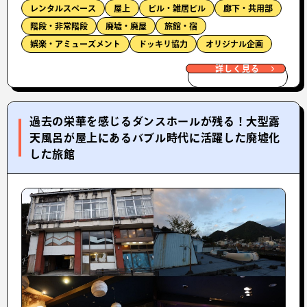
レンタルスペース
屋上
ビル・雑居ビル
廊下・共用部
階段・非常階段
廃墟・廃屋
旅館・宿
娯楽・アミューズメント
ドッキリ協力
オリジナル企画
詳しく見る
過去の栄華を感じるダンスホールが残る！大型露
天風呂が屋上にあるバブル時代に活躍した廃墟化
した旅館