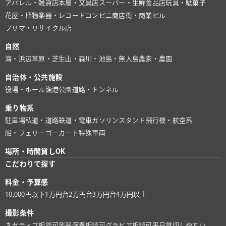
アパレル・雑貨店
本屋・文具店
スーパー・生鮮食品店
玩具・駄菓子
花屋・植物
楽器・レコード
コンビニ
商店街・商業ビル
フリマ・リサイクル店
自然
海・浜辺
草原・芝生
山・森
川・池
島・無人島
農家・農園
自治体・公共施設
役場・ホール
漁港
公園
道路・トンネル
乗り物系
駐車場
私道・道路
鉄道・電車
ガソリンスタンド
飛行機・航空系
船・フェリー
ゴーカート
特殊車両
場所・時間貸しOK
こだわりで探す
料金・予算感
10,000円以下
1万円台
2万円台
3万円台
4万円以上
撮影条件
ネガティブ相談可
楽器演奏相談可
グラビア相談可
平日貸切しやすい