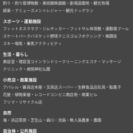
釣り・釣り堀
博物館・美術館
映画館・劇場
遊園地・観光牧場
娯楽・アミューズメント
レジャー・観光
ドッグラン
スポーツ・運動施設
フィットネスクラブ・ジム
サッカー・フットサル
体育館・運動場
プール
スケートパーク
バスケット
野球
テニス
ゴルフ
ボクシング・格闘技
スキー場
馬・乗馬
アクティビティ
生活・暮らし
美容室・理容室
コインランドリー
クリーニング
エステ・マッサージ
クリニック・病院
神社仏閣
小売店・商業施設
アパレル・雑貨店
本屋・文具店
スーパー・生鮮食品店
玩具・駄菓子
花屋・植物
楽器・レコード
コンビニ
商店街・商業ビル
フリマ・リサイクル店
自然
海・浜辺
草原・芝生
山・森
川・池
島・無人島
農家・農園
自治体・公共施設