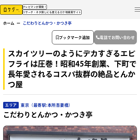
テレビマンが開発！
リサーチ・ネタ探しにも使えるロケ地検索サイト
ホーム
ー
こだわりとんかつ・かつき亭
ブックマーク追加
電話でお問い合わせ
スカイツリーのようにデカすぎるエビ
フライは圧巻！昭和45年創業、下町で
長年愛されるコスパ抜群の絶品とんか
つ屋
東京（最寄駅:本所吾妻橋）
エリア
こだわりとんかつ・かつき亭