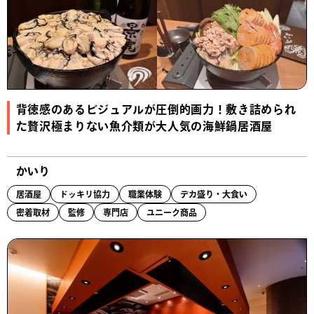
背徳感のあるビジュアルが圧倒的画力！敷き詰められ
た贅沢極まりない魚介類が大人気の海鮮鍋居酒屋
かいり
居酒屋
ドッキリ協力
職業体験
デカ盛り・大食い
密着取材
監修
専門店
ユニーク商品