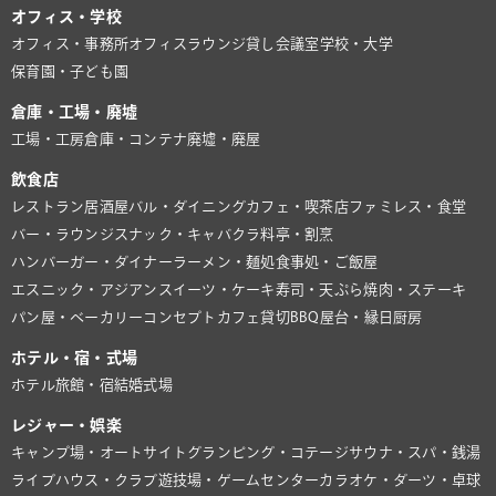
オフィス・学校
オフィス・事務所
オフィスラウンジ
貸し会議室
学校・大学
保育園・子ども園
倉庫・工場・廃墟
工場・工房
倉庫・コンテナ
廃墟・廃屋
飲食店
レストラン
居酒屋
バル・ダイニング
カフェ・喫茶店
ファミレス・食堂
バー・ラウンジ
スナック・キャバクラ
料亭・割烹
ハンバーガー・ダイナー
ラーメン・麺処
食事処・ご飯屋
エスニック・アジアン
スイーツ・ケーキ
寿司・天ぷら
焼肉・ステーキ
パン屋・ベーカリー
コンセプトカフェ
貸切BBQ
屋台・縁日
厨房
ホテル・宿・式場
ホテル
旅館・宿
結婚式場
レジャー・娯楽
キャンプ場・オートサイト
グランピング・コテージ
サウナ・スパ・銭湯
ライブハウス・クラブ
遊技場・ゲームセンター
カラオケ・ダーツ・卓球