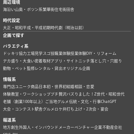
周辺環境
海沿い
山奥・ポツン系
繁華街
住宅街
田舎
時代設定
大正・昭和
平成・平成初期
時代劇（明治以前）
企画で探す
バラエティ系
ドッキリ協力
工場見学
スゴ技
職業体験
授業体験
DIY・リフォーム
デカ盛り・大食い
密着取材
アプリ・サイト
ニッチ
落とし穴・穴掘り
動物・ペット
監修
レンタル・貸出
オリジナル企画
情報系
専門店
ユニーク商品
日本初・世界初
結婚相談・恋愛
体験教室・ワークショップ
プチ贅沢
バズりました！
Z世代・昭和世代
老舗（創業100年以上）
ご当地グルメ
伝統・文化・行事
ChatGPT
大会・コンテスト
駅舎グルメ
ロケ弁
打ち上げ・2次会・宴会
報道系
地方創生
外国人・インバウンド
メーカー
ベンチャー企業
不動産会社