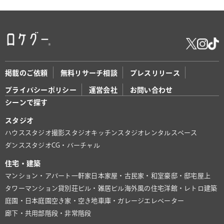
掲載のご依頼
無料リサーチ相談
プレスリリース
プライバシーポリシー
運営会社
お問い合わせ
シーンで探す
スタジオ
ハウススタジオ
撮影スタジオ
キッチンスタジオ
レンタルスペース
ダンススタジオ
CG・バーチャル
住宅・建築
マンション・アパート
一軒家
日本家屋・古民家・和室
豪邸・邸宅
屋上
タワーマンション
貸別荘
ビル・雑居ビル
海外風の住宅
洋館・レトロ建築
庭園・日本庭園
空き家・空き地
車庫・ガレージ
エレベーター
廊下・共用部
階段・非常階段