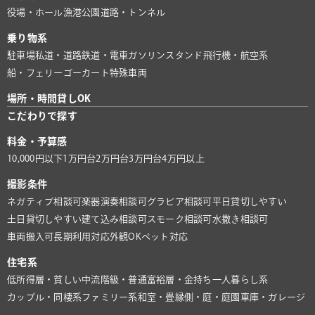
役場・ホール
漁港
公園
道路・トンネル
乗り物系
駐車場
私道・道路
鉄道・電車
ガソリンスタンド
飛行機・航空系
船・フェリー
ゴーカート
特殊車両
場所・時間貸しOK
こだわりで探す
料金・予算感
10,000円以下
1万円台
2万円台
3万円台
4万円以上
撮影条件
ネガティブ相談可
楽器演奏相談可
グラビア相談可
平日貸切しやすい
土日貸切しやすい
建て込み相談可
スモーク相談可
水撒き相談可
車両搬入可
長期利用対応
外観OK
ペット対応
住宅系
低所得層・貧しい
中流階級・普通
富裕層・金持ち
一人暮らし系
カップル・同棲系
ファミリー系
和室・畳
縁側・庭・庭園
車庫・ガレージ