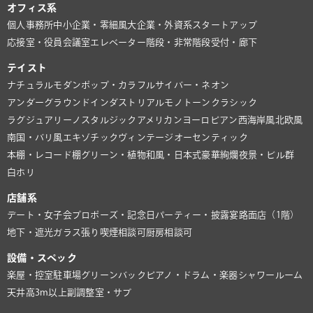
オフィス系
個人事務所
中小企業・零細風
大企業・外資系
スタートアップ
応接室・役員会議室
エレベーター
階段・非常階段
受付・廊下
テイスト
ナチュラル
モダン
ポップ・カラフル
サイバー・ネオン
アンダーグラウンド
インダストリアル
モノトーン
クラシック
ラグジュアリー
ノスタルジック
アメリカン
ヨーロピアン
西海岸風
北欧風
南国・バリ風
エキゾチック
ヴィンテージ
オーセンティック
本棚・レコード棚
グリーン・植物
和風・日本式
豪華絢爛
夜景・ビル群
白ホリ
店舗系
デート・女子会
プロポーズ・記念日
パーティー・披露宴
路面店（1階）
地下・遮光
ガラス張り
喫煙相談可
厨房相談可
設備・スペック
楽屋・控室
駐車場
グリーンバック
ピアノ・ドラム・楽器
シャワールーム
天井高3m以上
副調整室・サブ