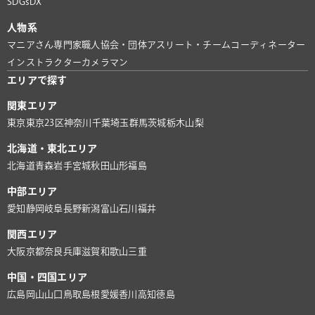
SDGs
DX
人物系
マニアさん
専門家
職人
協会・団体
アスリート・チーム
コーディネーター
インストラクター
カメラマン
エリアで探す
関東エリア
東京
東京23区
神奈川
千葉
埼玉
群馬
茨城
栃木
山梨
北海道・東北エリア
北海道
青森
岩手
宮城
秋田
山形
福島
中部エリア
愛知
静岡
岐阜
長野
新潟
富山
石川
福井
関西エリア
大阪
京都
奈良
兵庫
滋賀
和歌山
三重
中国・四国エリア
広島
岡山
山口
鳥取
島根
愛媛
香川
高知
徳島