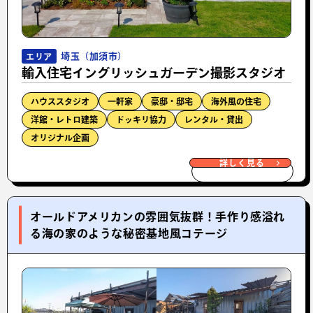
埼玉（加須市）
エリア
輸入住宅イングリッシュガーデン撮影スタジオ
ハウススタジオ
一軒家
豪邸・邸宅
海外風の住宅
洋館・レトロ建築
ドッキリ協力
レンタル・貸出
オリジナル企画
詳しく見る
オールドアメリカンの雰囲気抜群！手作り感溢れ
る海の家のような秘密基地風コテージ