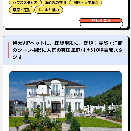
ハウススタジオ
海外風の住宅
庭園・日本庭園
草原・芝生
ドッキリ協力
詳しく見る
特大VIPベットに、螺旋階段に、暖炉！豪邸・洋館
のシーン撮影に人気の英国風庭付き310坪豪邸スタ
ジオ