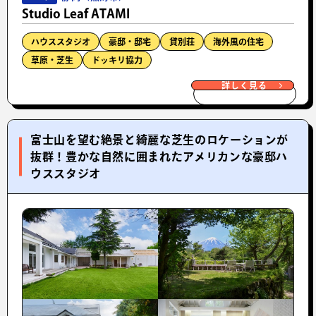
Studio Leaf ATAMI
ハウススタジオ
豪邸・邸宅
貸別荘
海外風の住宅
草原・芝生
ドッキリ協力
詳しく見る
富士山を望む絶景と綺麗な芝生のロケーションが
抜群！豊かな自然に囲まれたアメリカンな豪邸ハ
ウススタジオ