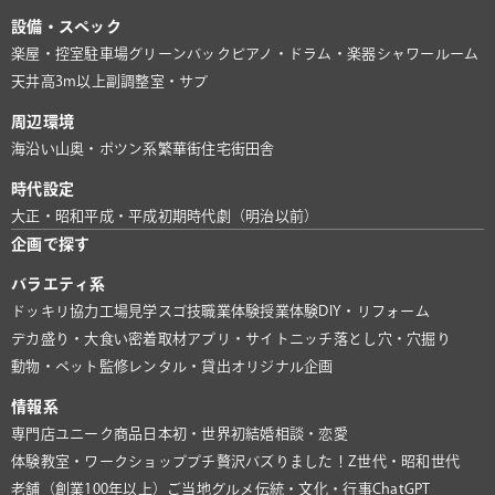
設備・スペック
楽屋・控室
駐車場
グリーンバック
ピアノ・ドラム・楽器
シャワールーム
天井高3m以上
副調整室・サブ
周辺環境
海沿い
山奥・ポツン系
繁華街
住宅街
田舎
時代設定
大正・昭和
平成・平成初期
時代劇（明治以前）
企画で探す
バラエティ系
ドッキリ協力
工場見学
スゴ技
職業体験
授業体験
DIY・リフォーム
デカ盛り・大食い
密着取材
アプリ・サイト
ニッチ
落とし穴・穴掘り
動物・ペット
監修
レンタル・貸出
オリジナル企画
情報系
専門店
ユニーク商品
日本初・世界初
結婚相談・恋愛
体験教室・ワークショップ
プチ贅沢
バズりました！
Z世代・昭和世代
老舗（創業100年以上）
ご当地グルメ
伝統・文化・行事
ChatGPT