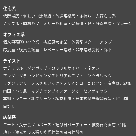
住宅系
低所得層・貧しい
中流階級・普通
富裕層・金持ち
一人暮らし系
カップル・同棲系
ファミリー系
和室・畳
縁側・庭・庭園
車庫・ガレージ
オフィス系
個人事務所
中小企業・零細風
大企業・外資系
スタートアップ
応接室・役員会議室
エレベーター
階段・非常階段
受付・廊下
テイスト
ナチュラル
モダン
ポップ・カラフル
サイバー・ネオン
アンダーグラウンド
インダストリアル
モノトーン
クラシック
ラグジュアリー
ノスタルジック
アメリカン
ヨーロピアン
西海岸風
北欧風
南国・バリ風
エキゾチック
ヴィンテージ
オーセンティック
本棚・レコード棚
グリーン・植物
和風・日本式
豪華絢爛
夜景・ビル群
白ホリ
店舗系
デート・女子会
プロポーズ・記念日
パーティー・披露宴
路面店（1階）
地下・遮光
ガラス張り
喫煙相談可
厨房相談可