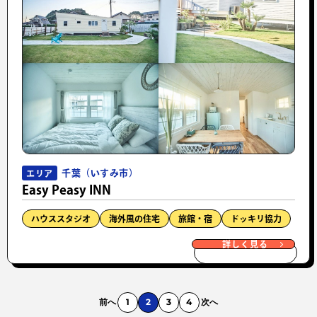
千葉（いすみ市）
エリア
Easy Peasy INN
ハウススタジオ
海外風の住宅
旅館・宿
ドッキリ協力
詳しく見る
前へ
1
2
3
4
次へ