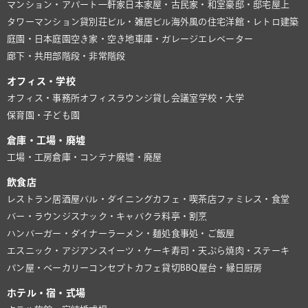
マンション・アパート
一軒家
日本家屋・古民家・和室
豪邸・邸宅
屋上
タワーマンション
貸別荘
ビル・雑居ビル
海外風の住宅
洋館・レトロ建築
庭園・日本庭園
空き家・空き地
車庫・ガレージ
エレベーター
廊下・共用部
階段・非常階段
オフィス・学校
オフィス・事務所
オフィスラウンジ
貸し会議室
学校・大学
保育園・子ども園
倉庫・工場・廃墟
工場・工房
倉庫・コンテナ
廃墟・廃屋
飲食店
レストラン
居酒屋
バル・ダイニング
カフェ・喫茶店
ファミレス・食堂
バー・ラウンジ
スナック・キャバクラ
料亭・割烹
ハンバーガー・ダイナー
ラーメン・麺処
食事処・ご飯屋
エスニック・アジアン
スイーツ・ケーキ
寿司・天ぷら
焼肉・ステーキ
パン屋・ベーカリー
コンセプトカフェ
貸切BBQ
屋台・縁日
厨房
ホテル・宿・式場