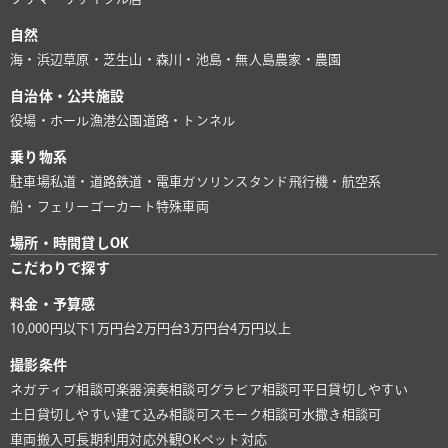
自然
海・浜辺
草原・芝生
山・森
川・池
島・無人島
農家・農園
自治体・公共施設
役場・ホール
漁港
公園
道路・トンネル
乗り物系
駐車場
私道・道路
鉄道・電車
ガソリンスタンド
飛行機・航空系
船・フェリー
ゴーカート
特殊車両
場所・時間貸しOK
こだわりで探す
料金・予算感
10,000円以下
1万円台
2万円台
3万円台
4万円以上
撮影条件
ネガティブ相談可
楽器演奏相談可
グラビア相談可
平日貸切しやすい
土日貸切しやすい
建て込み相談可
スモーク相談可
水撒き相談可
車両搬入可
長期利用対応
外観OK
ペット対応