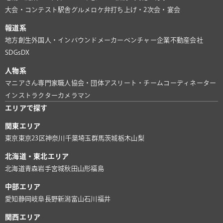
大会・コンテスト
駅舎グルメ
ロケ弁
打ち上げ・2次会・宴会
報道系
地方創生
外国人・インバウンド
メーカー
ベンチャー企業
不動産会社
SDGs
DX
人物系
マニアさん
専門家
職人
協会・団体
アスリート・チーム
コーディネーター
インストラクター
カメラマン
エリアで探す
関東エリア
東京
東京23区
神奈川
千葉
埼玉
群馬
茨城
栃木
山梨
北海道・東北エリア
北海道
青森
岩手
宮城
秋田
山形
福島
中部エリア
愛知
静岡
岐阜
長野
新潟
富山
石川
福井
関西エリア