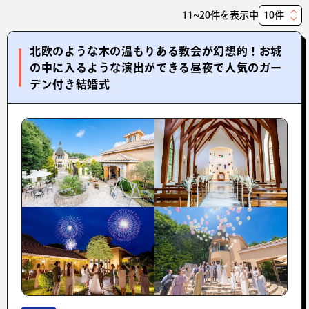
11~20件を表示中
表
示
北欧のような木の温もりある教会が幻想的！お城
件
の中に入るような演出ができる昼夜で人気のガー
数
デン付き結婚式