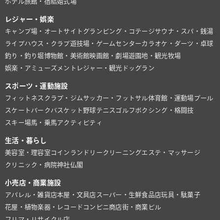
ホテル
旅館・宿
結婚式場
レジャー・娯楽
キャンプ場・オートサイト
グランピング・コテージ
サウナ・スパ・銭湯
ライブハウス・クラブ
遊技場・ゲームセンター
カラオケ・ダーツ・卓球
釣り・釣り堀
博物館・美術館
映画館・劇場
遊園地・観光牧場
娯楽・アミューズメント
レジャー・観光
ドッグラン
スポーツ・運動施設
フィットネスクラブ・ジム
サッカー・フットサル
体育館・運動場
プール
スケートパーク
バスケット
野球
テニス
ゴルフ
ボクシング・格闘技
スキー場
馬・乗馬
アクティビティ
生活・暮らし
美容室・理容室
コインランドリー
クリーニング
エステ・マッサージ
クリニック・病院
神社仏閣
小売店・商業施設
アパレル・雑貨店
本屋・文具店
スーパー・生鮮食品店
玩具・駄菓子
花屋・植物
楽器・レコード
コンビニ
商店街・商業ビル
フリマ・リサイクル店