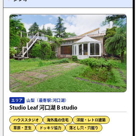
山梨（最寄駅:河口湖）
エリア
Studio Leaf 河口湖 B studio
ハウススタジオ
海外風の住宅
洋館・レトロ建築
草原・芝生
ドッキリ協力
落とし穴・穴掘り