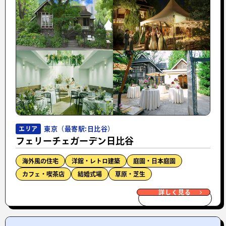
東京（最寄駅:日比谷）
エリア
フェリーチェガーデン日比谷
海外風の住宅
洋館・レトロ建築
庭園・日本庭園
カフェ・喫茶店
結婚式場
草原・芝生
詳しく見る