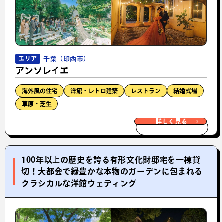
千葉（印西市）
エリア
アンソレイエ
海外風の住宅
洋館・レトロ建築
レストラン
結婚式場
草原・芝生
詳しく見る
100年以上の歴史を誇る有形文化財邸宅を一棟貸
切！大都会で緑豊かな本物のガーデンに包まれる
クラシカルな洋館ウェディング