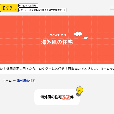
テレビマンが開発！
リサーチ・ネタ探しにも使えるロケ地検索サイト
LOCATION
海外風の住宅
定に困ったら、ロケグーにお任せ！
西海岸のアメリカン、ヨーロッパの洋館な
ホーム
ー
海外風の住宅
32
海外風の住宅
件