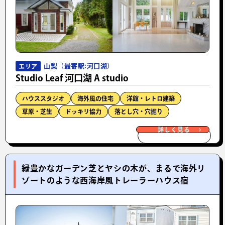
山梨（最寄駅:河口湖）
エリア
Studio Leaf 河口湖 A studio
ハウススタジオ
海外風の住宅
洋館・レトロ建築
草原・芝生
ドッキリ協力
落とし穴・穴掘り
詳しく見る
緑豊かなガーデン芝とヤシの木が、まるで海外リ
ゾートのような西海岸風トレーラーハウス宿