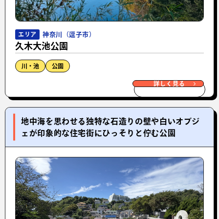
神奈川（逗子市）
エリア
久木大池公園
川・池
公園
詳しく見る
地中海を思わせる独特な石造りの壁や白いオブジ
ェが印象的な住宅街にひっそりと佇む公園