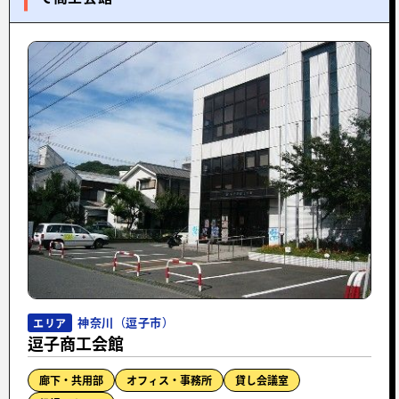
神奈川（逗子市）
エリア
逗子商工会館
廊下・共用部
オフィス・事務所
貸し会議室