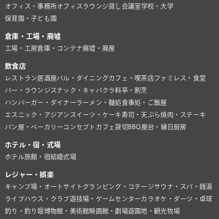
オフィス・事務所
オフィスラウンジ
貸し会議室
学校・大学
保育園・子ども園
倉庫・工場・廃墟
工場・工房
倉庫・コンテナ
廃墟・廃屋
飲食店
レストラン
居酒屋
バル・ダイニング
カフェ・喫茶店
ファミレス・食堂
バー・ラウンジ
スナック・キャバクラ
料亭・割烹
ハンバーガー・ダイナー
ラーメン・麺処
食事処・ご飯屋
エスニック・アジアン
スイーツ・ケーキ
寿司・天ぷら
焼肉・ステーキ
パン屋・ベーカリー
コンセプトカフェ
貸切BBQ
屋台・縁日
厨房
ホテル・宿・式場
ホテル
旅館・宿
結婚式場
レジャー・娯楽
キャンプ場・オートサイト
グランピング・コテージ
サウナ・スパ・銭湯
ライブハウス・クラブ
遊技場・ゲームセンター
カラオケ・ダーツ・卓球
釣り・釣り堀
博物館・美術館
映画館・劇場
遊園地・観光牧場