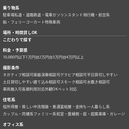
乗り物系
駐車場
私道・道路
鉄道・電車
ガソリンスタンド
飛行機・航空系
船・フェリー
ゴーカート
特殊車両
場所・時間貸しOK
こだわりで探す
料金・予算感
10,000円以下
1万円台
2万円台
3万円台
4万円以上
撮影条件
ネガティブ相談可
楽器演奏相談可
グラビア相談可
平日貸切しやすい
土日貸切しやすい
建て込み相談可
スモーク相談可
水撒き相談可
車両搬入可
長期利用対応
外観OK
ペット対応
住宅系
低所得層・貧しい
中流階級・普通
富裕層・金持ち
一人暮らし系
カップル・同棲系
ファミリー系
和室・畳
縁側・庭・庭園
車庫・ガレージ
オフィス系