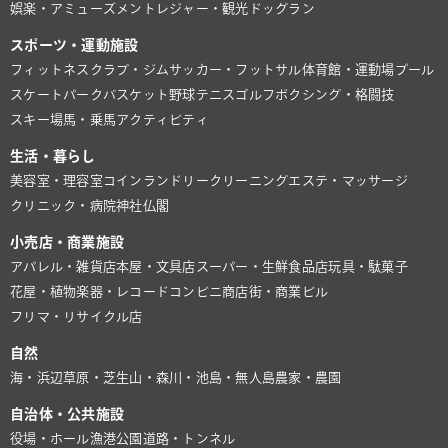
娯楽・アミューズメント
レジャー・観光
ドッグラン
スポーツ・運動施設
フィットネスクラブ・ジム
サッカー・フットサル
体育館・運動場
プール
スケートパーク
バスケット
野球
テニス
ゴルフ
ボクシング・格闘技
スキー場
馬・乗馬
アクティビティ
生活・暮らし
美容室・理容室
コインランドリー
クリーニング
エステ・マッサージ
クリニック・病院
神社仏閣
小売店・商業施設
アパレル・雑貨店
本屋・文具店
スーパー・生鮮食品店
玩具・駄菓子
花屋・植物
楽器・レコード
コンビニ
商店街・商業ビル
フリマ・リサイクル店
自然
海・浜辺
草原・芝生
山・森
川・池
島・無人島
農家・農園
自治体・公共施設
役場・ホール
漁港
公園
道路・トンネル