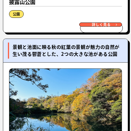
披露山公園
公園
詳しく見る
景観と池面に映る秋の紅葉の景観が魅力の自然が
生い茂る鬱蒼とした、2つの大きな池がある公園