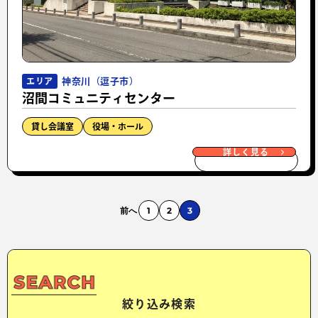
神奈川（逗子市）
エリア
沼間コミュニティセンター
貸し会議室
役場・ホール
詳しく見る
前へ
1
2
3
絞り込み検索