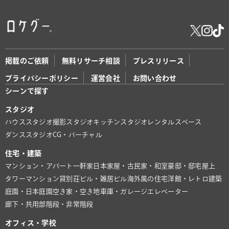
掲載のご依頼
無料リサーチ相談
プレスリリース
プライバシーポリシー
運営会社
お問い合わせ
シーンで探す
スタジオ
ハウススタジオ
撮影スタジオ
キッチンスタジオ
レンタルスペース
ダンススタジオ
CG・バーチャル
住宅・建築
マンション・アパート
一軒家
日本家屋・古民家・和室
豪邸・邸宅
屋上
タワーマンション
貸別荘
ビル・雑居ビル
海外風の住宅
洋館・レトロ建築
庭園・日本庭園
空き家・空き地
車庫・ガレージ
エレベーター
廊下・共用部
階段・非常階段
オフィス・学校