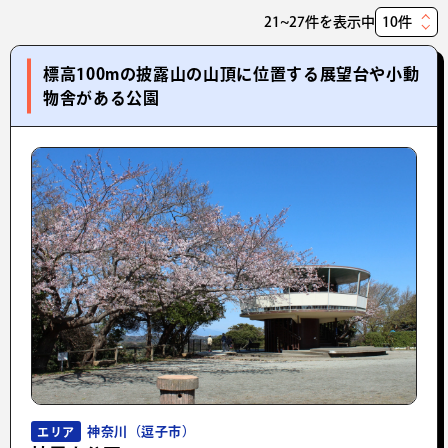
21~27件を表示中
表
示
標高100mの披露山の山頂に位置する展望台や小動
件
物舎がある公園
数
神奈川（逗子市）
エリア