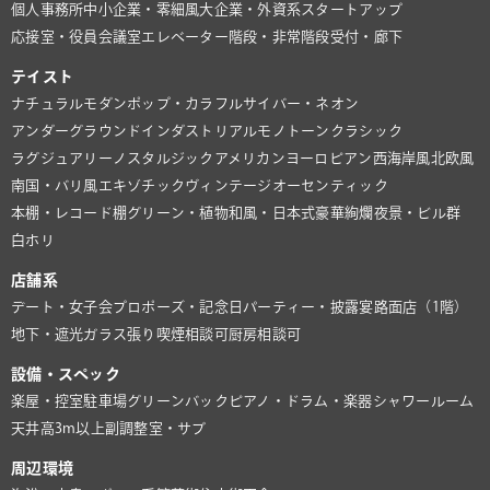
個人事務所
中小企業・零細風
大企業・外資系
スタートアップ
応接室・役員会議室
エレベーター
階段・非常階段
受付・廊下
テイスト
ナチュラル
モダン
ポップ・カラフル
サイバー・ネオン
アンダーグラウンド
インダストリアル
モノトーン
クラシック
ラグジュアリー
ノスタルジック
アメリカン
ヨーロピアン
西海岸風
北欧風
南国・バリ風
エキゾチック
ヴィンテージ
オーセンティック
本棚・レコード棚
グリーン・植物
和風・日本式
豪華絢爛
夜景・ビル群
白ホリ
店舗系
デート・女子会
プロポーズ・記念日
パーティー・披露宴
路面店（1階）
地下・遮光
ガラス張り
喫煙相談可
厨房相談可
設備・スペック
楽屋・控室
駐車場
グリーンバック
ピアノ・ドラム・楽器
シャワールーム
天井高3m以上
副調整室・サブ
周辺環境