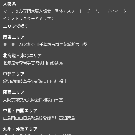
人物系
マニアさん
専門家
職人
協会・団体
アスリート・チーム
コーディネーター
インストラクター
カメラマン
エリアで探す
関東エリア
東京
東京23区
神奈川
千葉
埼玉
群馬
茨城
栃木
山梨
北海道・東北エリア
北海道
青森
岩手
宮城
秋田
山形
福島
中部エリア
愛知
静岡
岐阜
長野
新潟
富山
石川
福井
関西エリア
大阪
京都
奈良
兵庫
滋賀
和歌山
三重
中国・四国エリア
広島
岡山
山口
鳥取
島根
愛媛
香川
高知
徳島
九州・沖縄エリア