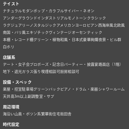
テイスト
ナチュラル
モダン
ポップ・カラフル
サイバー・ネオン
アンダーグラウンド
インダストリアル
モノトーン
クラシック
ラグジュアリー
ノスタルジック
アメリカン
ヨーロピアン
西海岸風
北欧風
南国・バリ風
エキゾチック
ヴィンテージ
オーセンティック
本棚・レコード棚
グリーン・植物
和風・日本式
豪華絢爛
夜景・ビル群
白ホリ
店舗系
デート・女子会
プロポーズ・記念日
パーティー・披露宴
路面店（1階）
地下・遮光
ガラス張り
喫煙相談可
厨房相談可
設備・スペック
楽屋・控室
駐車場
グリーンバック
ピアノ・ドラム・楽器
シャワールーム
天井高3m以上
副調整室・サブ
周辺環境
海沿い
山奥・ポツン系
繁華街
住宅街
田舎
時代設定