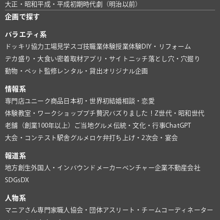
大正・昭和
平成・平成初期
時代劇（明治以前）
企画で探す
バラエティ系
ドッキリ協力
工場見学
スゴ技
職業体験
授業体験
DIY・リフォーム
デカ盛り・大食い
密着取材
アプリ・サイト
ニッチ
落とし穴・穴掘り
動物・ペット
監修
レンタル・貸出
オリジナル企画
情報系
専門店
ユニーク商品
日本初・世界初
結婚相談・恋愛
体験教室・ワークショップ
プチ贅沢
バズりました！
Z世代・昭和世代
老舗（創業100年以上）
ご当地グルメ
伝統・文化・行事
ChatGPT
大会・コンテスト
駅舎グルメ
ロケ弁
打ち上げ・2次会・宴会
報道系
地方創生
外国人・インバウンド
メーカー
ベンチャー企業
不動産会社
SDGs
DX
人物系
マニアさん
専門家
職人
協会・団体
アスリート・チーム
コーディネーター