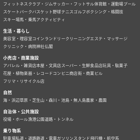
フィットネスクラブ・ジム
サッカー・フットサル
体育館・運動場
プール
スケートパーク
バスケット
野球
テニス
ゴルフ
ボクシング・格闘技
スキー場
馬・乗馬
アクティビティ
生活・暮らし
美容室・理容室
コインランドリー
クリーニング
エステ・マッサージ
クリニック・病院
神社仏閣
小売店・商業施設
アパレル・雑貨店
本屋・文具店
スーパー・生鮮食品店
玩具・駄菓子
花屋・植物
楽器・レコード
コンビニ
商店街・商業ビル
フリマ・リサイクル店
自然
海・浜辺
草原・芝生
山・森
川・池
島・無人島
農家・農園
自治体・公共施設
役場・ホール
漁港
公園
道路・トンネル
乗り物系
駐車場
私道・道路
鉄道・電車
ガソリンスタンド
飛行機・航空系