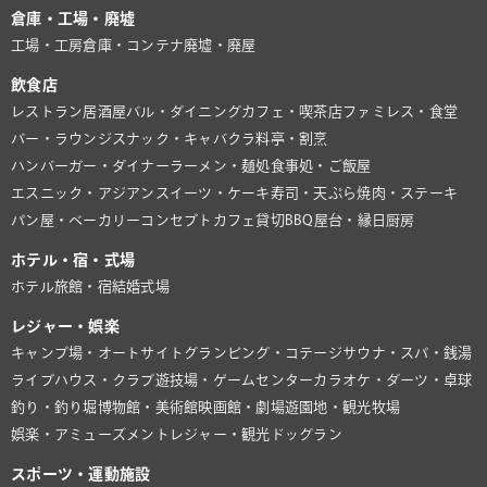
倉庫・工場・廃墟
工場・工房
倉庫・コンテナ
廃墟・廃屋
飲食店
レストラン
居酒屋
バル・ダイニング
カフェ・喫茶店
ファミレス・食堂
バー・ラウンジ
スナック・キャバクラ
料亭・割烹
ハンバーガー・ダイナー
ラーメン・麺処
食事処・ご飯屋
エスニック・アジアン
スイーツ・ケーキ
寿司・天ぷら
焼肉・ステーキ
パン屋・ベーカリー
コンセプトカフェ
貸切BBQ
屋台・縁日
厨房
ホテル・宿・式場
ホテル
旅館・宿
結婚式場
レジャー・娯楽
キャンプ場・オートサイト
グランピング・コテージ
サウナ・スパ・銭湯
ライブハウス・クラブ
遊技場・ゲームセンター
カラオケ・ダーツ・卓球
釣り・釣り堀
博物館・美術館
映画館・劇場
遊園地・観光牧場
娯楽・アミューズメント
レジャー・観光
ドッグラン
スポーツ・運動施設