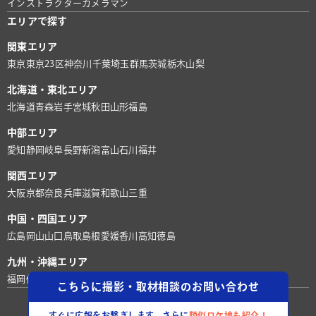
インストラクター
カメラマン
エリアで探す
関東エリア
東京
東京23区
神奈川
千葉
埼玉
群馬
茨城
栃木
山梨
北海道・東北エリア
北海道
青森
岩手
宮城
秋田
山形
福島
中部エリア
愛知
静岡
岐阜
長野
新潟
富山
石川
福井
関西エリア
大阪
京都
奈良
兵庫
滋賀
和歌山
三重
中国・四国エリア
広島
岡山
山口
鳥取
島根
愛媛
香川
高知
徳島
九州・沖縄エリア
福岡
佐賀
長崎
熊本
大分
宮崎
鹿児島
沖縄
こちらに撮影・取材相談のお問い合わせ
©株式会社ロケグー
すぐに広報をお繋ぎします。さらに
類似ロケ地も紹介！