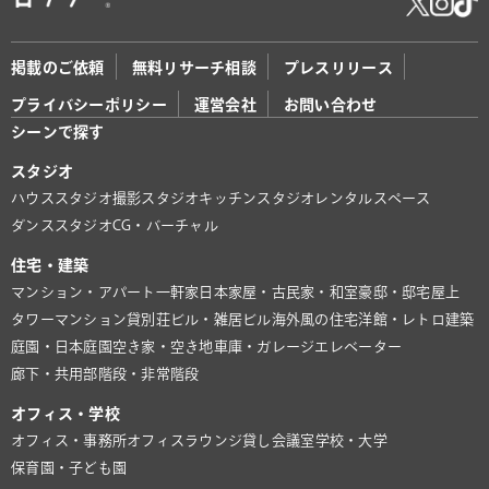
掲載のご依頼
無料リサーチ相談
プレスリリース
プライバシーポリシー
運営会社
お問い合わせ
シーンで探す
スタジオ
ハウススタジオ
撮影スタジオ
キッチンスタジオ
レンタルスペース
ダンススタジオ
CG・バーチャル
住宅・建築
マンション・アパート
一軒家
日本家屋・古民家・和室
豪邸・邸宅
屋上
タワーマンション
貸別荘
ビル・雑居ビル
海外風の住宅
洋館・レトロ建築
庭園・日本庭園
空き家・空き地
車庫・ガレージ
エレベーター
廊下・共用部
階段・非常階段
オフィス・学校
オフィス・事務所
オフィスラウンジ
貸し会議室
学校・大学
保育園・子ども園