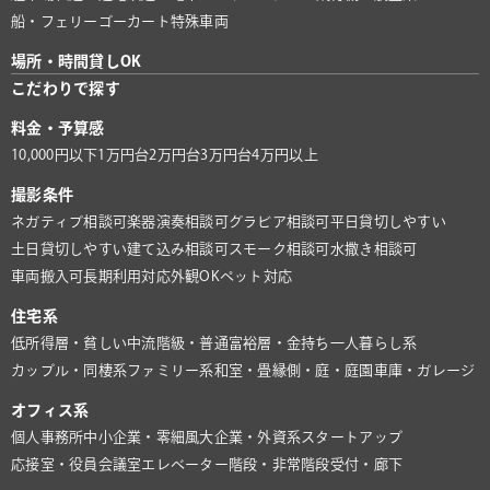
船・フェリー
ゴーカート
特殊車両
場所・時間貸しOK
こだわりで探す
料金・予算感
10,000円以下
1万円台
2万円台
3万円台
4万円以上
撮影条件
ネガティブ相談可
楽器演奏相談可
グラビア相談可
平日貸切しやすい
土日貸切しやすい
建て込み相談可
スモーク相談可
水撒き相談可
車両搬入可
長期利用対応
外観OK
ペット対応
住宅系
低所得層・貧しい
中流階級・普通
富裕層・金持ち
一人暮らし系
カップル・同棲系
ファミリー系
和室・畳
縁側・庭・庭園
車庫・ガレージ
オフィス系
個人事務所
中小企業・零細風
大企業・外資系
スタートアップ
応接室・役員会議室
エレベーター
階段・非常階段
受付・廊下