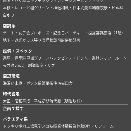
南国・バリ風
エキゾチック
ヴィンテージ
オーセンティック
本棚・レコード棚
グリーン・植物
和風・日本式
豪華絢爛
夜景・ビル群
白ホリ
店舗系
デート・女子会
プロポーズ・記念日
パーティー・披露宴
路面店（1階）
地下・遮光
ガラス張り
喫煙相談可
厨房相談可
設備・スペック
楽屋・控室
駐車場
グリーンバック
ピアノ・ドラム・楽器
シャワールーム
天井高3m以上
副調整室・サブ
周辺環境
海沿い
山奥・ポツン系
繁華街
住宅街
田舎
時代設定
大正・昭和
平成・平成初期
時代劇（明治以前）
企画で探す
バラエティ系
ドッキリ協力
工場見学
スゴ技
職業体験
授業体験
DIY・リフォーム