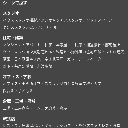
シーンで探す
スタジオ
ハウススタジオ
撮影スタジオ
キッチンスタジオ
レンタルスペース
ダンススタジオ
CG・バーチャル
住宅・建築
マンション・アパート
一軒家
日本家屋・古民家・和室
豪邸・邸宅
屋上
タワーマンション
貸別荘
ビル・雑居ビル
海外風の住宅
洋館・レトロ建築
庭園・日本庭園
空き家・空き地
車庫・ガレージ
エレベーター
廊下・共用部
階段・非常階段
オフィス・学校
オフィス・事務所
オフィスラウンジ
貸し会議室
学校・大学
保育園・子ども園
倉庫・工場・廃墟
工場・工房
倉庫・コンテナ
廃墟・廃屋
飲食店
レストラン
居酒屋
バル・ダイニング
カフェ・喫茶店
ファミレス・食堂