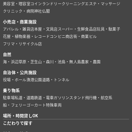
美容室・理容室
コインランドリー
クリーニング
エステ・マッサージ
クリニック・病院
神社仏閣
小売店・商業施設
アパレル・雑貨店
本屋・文具店
スーパー・生鮮食品店
玩具・駄菓子
花屋・植物
楽器・レコード
コンビニ
商店街・商業ビル
フリマ・リサイクル店
自然
海・浜辺
草原・芝生
山・森
川・池
島・無人島
農家・農園
自治体・公共施設
役場・ホール
漁港
公園
道路・トンネル
乗り物系
駐車場
私道・道路
鉄道・電車
ガソリンスタンド
飛行機・航空系
船・フェリー
ゴーカート
特殊車両
場所・時間貸しOK
こだわりで探す