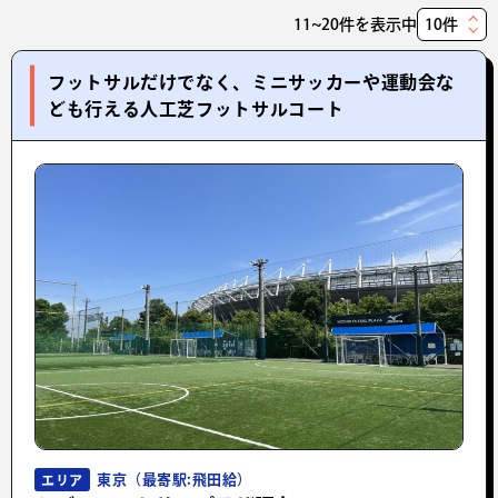
11~20件を表示中
表
示
フットサルだけでなく、ミニサッカーや運動会な
件
ども行える人工芝フットサルコート
数
東京（最寄駅:飛田給）
エリア