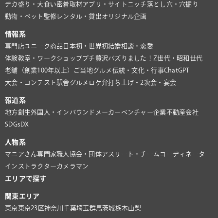
デカ盛り・大食い
密着取材
アプリ・サイト
ニッチ
落とし穴・穴掘り
動物・ペット
監修
レンタル・貸出
オリジナル企画
情報系
専門店
ユニーク商品
日本初・世界初
結婚相談・恋愛
体験教室・ワークショップ
プチ贅沢
バズりました！
Z世代・昭和世代
老舗（創業100年以上）
ご当地グルメ
伝統・文化・行事
ChatGPT
大会・コンテスト
駅舎グルメ
ロケ弁
打ち上げ・2次会・宴会
報道系
地方創生
外国人・インバウンド
メーカー
ベンチャー企業
不動産会社
SDGs
DX
人物系
マニアさん
専門家
職人
協会・団体
アスリート・チーム
コーディネーター
インストラクター
カメラマン
エリアで探す
関東エリア
東京
東京23区
神奈川
千葉
埼玉
群馬
茨城
栃木
山梨