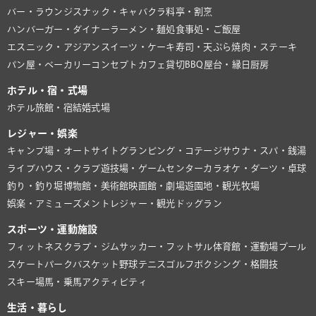
バー・ラウンジ
スナック・キャバクラ
料亭・割烹
ハンバーガー・ダイナー
ラーメン・麺処
食事処・ご飯屋
エスニック・アジアン
スイーツ・ケーキ
寿司・天ぷら
焼肉・ステーキ
パン屋・ベーカリー
コンセプトカフェ
貸切BBQ
屋台・縁日
厨房
ホテル・宿・式場
ホテル
旅館・宿
結婚式場
レジャー・娯楽
キャンプ場・オートサイト
グランピング・コテージ
サウナ・スパ・銭湯
ライブハウス・クラブ
遊技場・ゲームセンター
カラオケ・ダーツ・卓球
釣り・釣り堀
博物館・美術館
映画館・劇場
遊園地・観光牧場
娯楽・アミューズメント
レジャー・観光
ドッグラン
スポーツ・運動施設
フィットネスクラブ・ジム
サッカー・フットサル
体育館・運動場
プール
スケートパーク
バスケット
野球
テニス
ゴルフ
ボクシング・格闘技
スキー場
馬・乗馬
アクティビティ
生活・暮らし