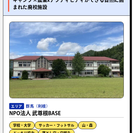
キャンプ×農業xアクティビティができる自然に囲
まれた廃校施設
群馬（利根）
エリア
NPO法人 武尊根BASE
学校・大学
サッカー・フットサル
山・森