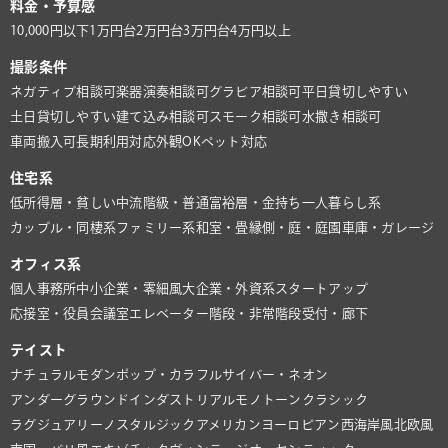
料金・予算感
10,000円以下
1万円台
2万円台
3万円台
4万円以上
撮影条件
ネガティブ相談可
楽器演奏相談可
グラビア相談可
平日貸切しやすい
土日貸切しやすい
建て込み相談可
スモーク相談可
水撒き相談可
車両搬入可
長期利用対応
外観OK
ペット対応
住宅系
低所得層・貧しい
中流階級・普通
富裕層・金持ち
一人暮らし系
カップル・同棲系
ファミリー系
和室・畳
縁側・庭・庭園
車庫・ガレージ
オフィス系
個人事務所
中小企業・零細風
大企業・外資系
スタートアップ
応接室・役員会議室
エレベーター
階段・非常階段
受付・廊下
テイスト
ナチュラル
モダン
ポップ・カラフル
サイバー・ネオン
アンダーグラウンド
インダストリアル
モノトーン
クラシック
ラグジュアリー
ノスタルジック
アメリカン
ヨーロピアン
西海岸風
北欧風