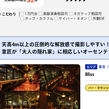
1万円台
楽器演奏相談可
ネガティブ相談可
こだわり
ポップ・カラフル
サイバー・ネオン
外観OK
天高4m以上の圧倒的な解放感で撮影しやすい
意匠が「大人の隠れ家」に相応しいオーセンテ
東京（
エリア
Bliss
バー・ラウンジ