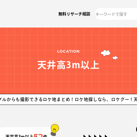
無料リサーチ相談
LOCATION
天井高3m以上
撮影できるロケ地まとめ！ロケ地探しなら、ロケグー！
天井高3m以
52
天井高3m以上
件