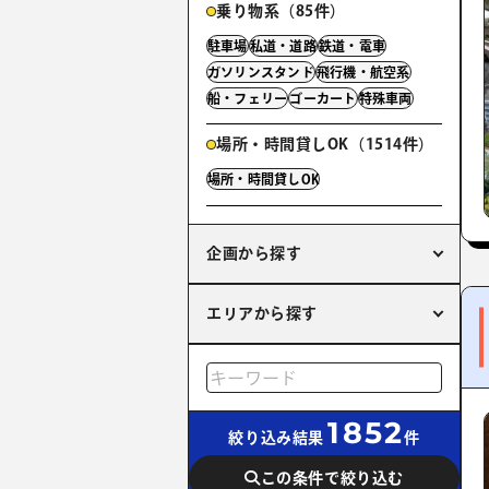
乗り物系（85件）
駐車場
私道・道路
鉄道・電車
ガソリンスタンド
飛行機・航空系
船・フェリー
ゴーカート
特殊車両
場所・時間貸しOK（1514件）
場所・時間貸しOK
企画から探す
エリアから探す
1852
絞り込み結果
件
この条件で絞り込む