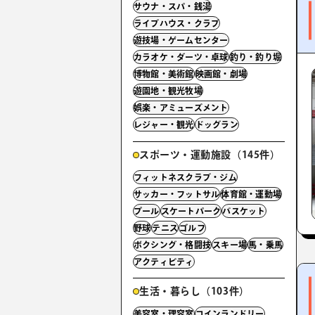
サウナ・スパ・銭湯
ライブハウス・クラブ
遊技場・ゲームセンター
カラオケ・ダーツ・卓球
釣り・釣り堀
博物館・美術館
映画館・劇場
遊園地・観光牧場
娯楽・アミューズメント
レジャー・観光
ドッグラン
スポーツ・運動施設（145件）
フィットネスクラブ・ジム
サッカー・フットサル
体育館・運動場
プール
スケートパーク
バスケット
野球
テニス
ゴルフ
ボクシング・格闘技
スキー場
馬・乗馬
アクティビティ
生活・暮らし（103件）
美容室・理容室
コインランドリー