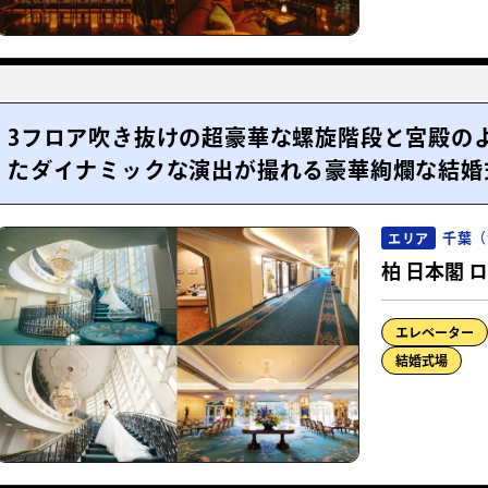
3フロア吹き抜けの超豪華な螺旋階段と宮殿の
たダイナミックな演出が撮れる豪華絢爛な結婚
千葉（
エリア
柏 日本閣 
エレベーター
結婚式場