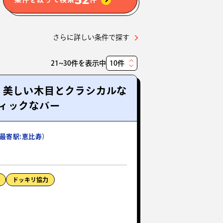
さらに詳しい条件で探す
21~30件を表示中
表
示
！美しい木目とクラシカルな
件
ィックなバー
数
最寄駅:恵比寿）
ドッキリ協力