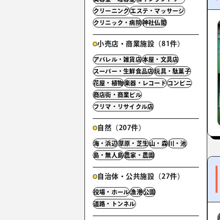
クリーニング
エステ・マッサージ
クリニック・病院
神社仏閣
小売店・商業施設（81件）
アパレル・雑貨店
本屋・文具店
スーパー・生鮮食品店
玩具・駄菓子
花屋・植物
楽器・レコード
コンビニ
商店街・商業ビル
フリマ・リサイクル店
自然（207件）
海・浜辺
草原・芝生
山・森
川・池
島・無人島
農家・農園
自治体・公共施設（27件）
役場・ホール
漁港
公園
道路・トンネル