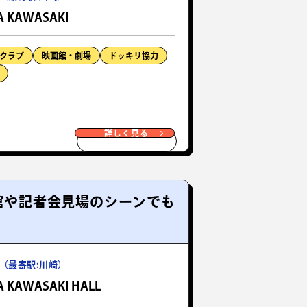
A KAWASAKI
クラブ
映画館・劇場
ドッキリ協力
詳しく見る
画館や記者会見場のシーンでも
（最寄駅:川崎）
 KAWASAKI HALL