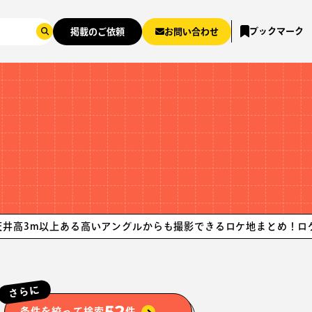
ブックマーク
掲載のご依頼
お問い合わせ
上ある高いアングルからも撮影できるロケ地まとめ！ロケ地探しな
さらに
52
条件を絞って検索
件