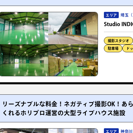
埼玉（
エリア
Studio IND
撮影スタジオ
駐車場
ド
リーズナブルな料金！ネガティブ撮影OK！あ
くれるホリプロ運営の大型ライブハウス施設
神奈川
エリア