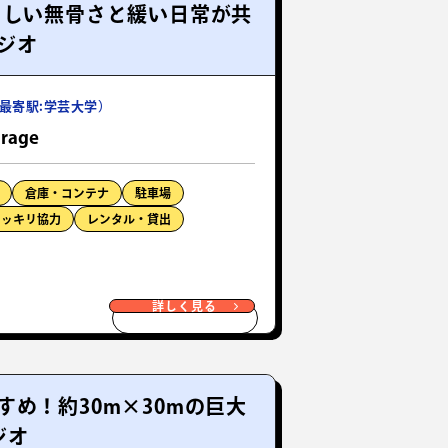
らしい無骨さと緩い日常が共
ジオ
最寄駅:学芸大学）
rage
倉庫・コンテナ
駐車場
ドッキリ協力
レンタル・貸出
詳しく見る
め！約30m×30mの巨大
ジオ