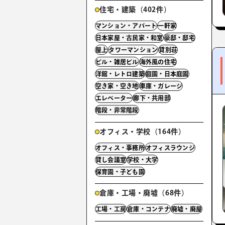
住宅・建築（402件）
マンション・アパート
一軒家
日本家屋・古民家・和室
豪邸・邸宅
屋上
タワーマンション
貸別荘
ビル・雑居ビル
海外風の住宅
洋館・レトロ建築
庭園・日本庭園
空き家・空き地
車庫・ガレージ
エレベーター
廊下・共用部
階段・非常階段
オフィス・学校（164件）
オフィス・事務所
オフィスラウンジ
貸し会議室
学校・大学
保育園・子ども園
倉庫・工場・廃墟（68件）
工場・工房
倉庫・コンテナ
廃墟・廃屋