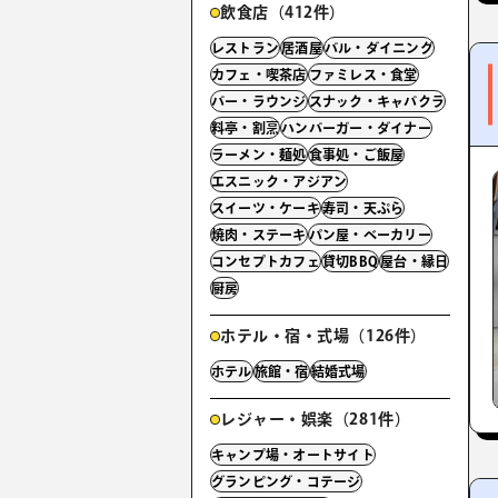
飲食店（412件）
レストラン
居酒屋
バル・ダイニング
カフェ・喫茶店
ファミレス・食堂
バー・ラウンジ
スナック・キャバクラ
料亭・割烹
ハンバーガー・ダイナー
ラーメン・麺処
食事処・ご飯屋
エスニック・アジアン
スイーツ・ケーキ
寿司・天ぷら
焼肉・ステーキ
パン屋・ベーカリー
コンセプトカフェ
貸切BBQ
屋台・縁日
厨房
ホテル・宿・式場（126件）
ホテル
旅館・宿
結婚式場
レジャー・娯楽（281件）
キャンプ場・オートサイト
グランピング・コテージ