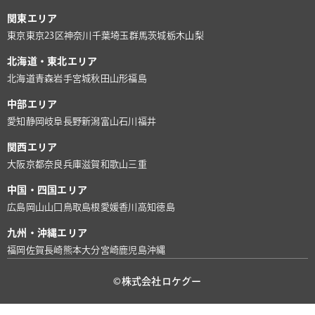
関東エリア
東京
東京23区
神奈川
千葉
埼玉
群馬
茨城
栃木
山梨
北海道・東北エリア
北海道
青森
岩手
宮城
秋田
山形
福島
中部エリア
愛知
静岡
岐阜
長野
新潟
富山
石川
福井
関西エリア
大阪
京都
奈良
兵庫
滋賀
和歌山
三重
中国・四国エリア
広島
岡山
山口
鳥取
島根
愛媛
香川
高知
徳島
九州・沖縄エリア
福岡
佐賀
長崎
熊本
大分
宮崎
鹿児島
沖縄
©株式会社ロケグー