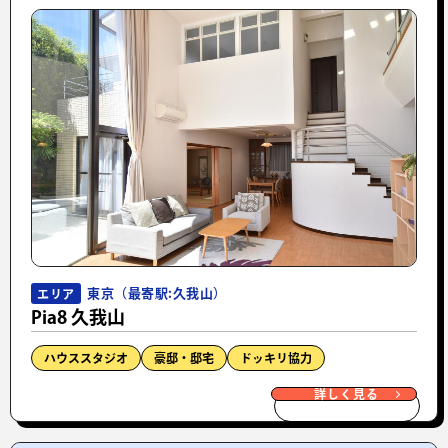
東京（最寄駅:久我山）
エリア
Pia8 久我山
ハウススタジオ
豪邸・邸宅
ドッキリ協力
詳しく見る