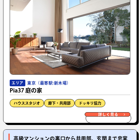
東京（最寄駅:新木場）
エリア
Pia37 庭の家
ハウススタジオ
廊下・共用部
ドッキリ協力
詳しく見る
高級マンションの裏口から共用部、玄関まで忠実