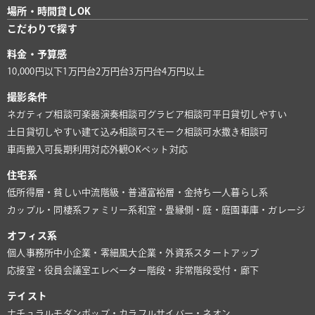
場所・時間貸しOK
こだわりで探す
料金・予算感
10,000円以下
1万円台
2万円台
3万円台
4万円以上
撮影条件
ネガティブ相談可
楽器演奏相談可
グラビア相談可
平日貸切しやすい
土日貸切しやすい
建て込み相談可
スモーク相談可
水撒き相談可
車両搬入可
長期利用対応
外観OK
ペット対応
住宅系
低所得層・貧しい
中流階級・普通
富裕層・金持ち
一人暮らし系
カップル・同棲系
ファミリー系
和室・畳
縁側・庭・庭園
車庫・ガレージ
オフィス系
個人事務所
中小企業・零細風
大企業・外資系
スタートアップ
応接室・役員会議室
エレベーター
階段・非常階段
受付・廊下
テイスト
ナチュラル
モダン
ポップ・カラフル
サイバー・ネオン