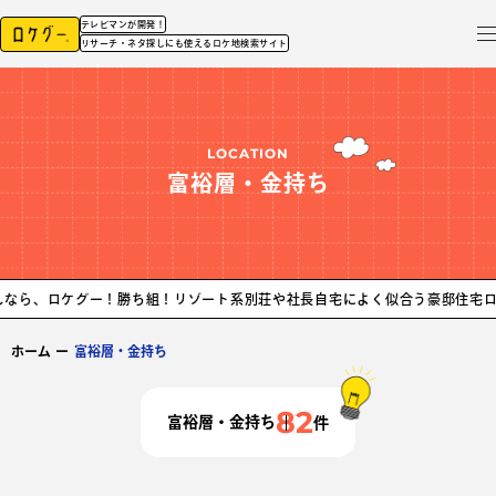
テレビマンが開発！
リサーチ・ネタ探しにも使えるロケ地検索サイト
LOCATION
富裕層・金持ち
グー！
勝ち組！リゾート系別荘や社長自宅によく似合う豪邸住宅ロケ地まとめ
ホーム
ー
富裕層・金持ち
82
富裕層・金持ち
件