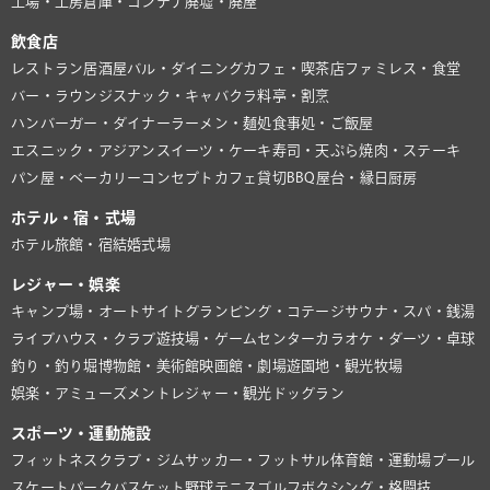
工場・工房
倉庫・コンテナ
廃墟・廃屋
飲食店
レストラン
居酒屋
バル・ダイニング
カフェ・喫茶店
ファミレス・食堂
バー・ラウンジ
スナック・キャバクラ
料亭・割烹
ハンバーガー・ダイナー
ラーメン・麺処
食事処・ご飯屋
エスニック・アジアン
スイーツ・ケーキ
寿司・天ぷら
焼肉・ステーキ
パン屋・ベーカリー
コンセプトカフェ
貸切BBQ
屋台・縁日
厨房
ホテル・宿・式場
ホテル
旅館・宿
結婚式場
レジャー・娯楽
キャンプ場・オートサイト
グランピング・コテージ
サウナ・スパ・銭湯
ライブハウス・クラブ
遊技場・ゲームセンター
カラオケ・ダーツ・卓球
釣り・釣り堀
博物館・美術館
映画館・劇場
遊園地・観光牧場
娯楽・アミューズメント
レジャー・観光
ドッグラン
スポーツ・運動施設
フィットネスクラブ・ジム
サッカー・フットサル
体育館・運動場
プール
スケートパーク
バスケット
野球
テニス
ゴルフ
ボクシング・格闘技