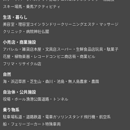
スキー場
馬・乗馬
アクティビティ
生活・暮らし
美容室・理容室
コインランドリー
クリーニング
エステ・マッサージ
クリニック・病院
神社仏閣
小売店・商業施設
アパレル・雑貨店
本屋・文具店
スーパー・生鮮食品店
玩具・駄菓子
花屋・植物
楽器・レコード
コンビニ
商店街・商業ビル
フリマ・リサイクル店
自然
海・浜辺
草原・芝生
山・森
川・池
島・無人島
農家・農園
自治体・公共施設
役場・ホール
漁港
公園
道路・トンネル
乗り物系
駐車場
私道・道路
鉄道・電車
ガソリンスタンド
飛行機・航空系
船・フェリー
ゴーカート
特殊車両