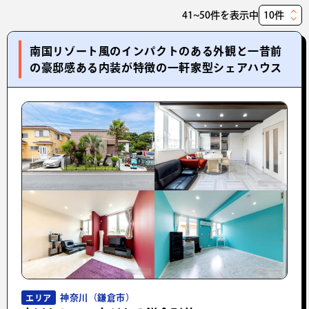
41~50件を表示中
表
示
南国リゾート風のインパクトのある外観と一昔前
件
の豪邸感ある内装が特徴の一軒家型シェアハウス
数
神奈川（鎌倉市）
エリア