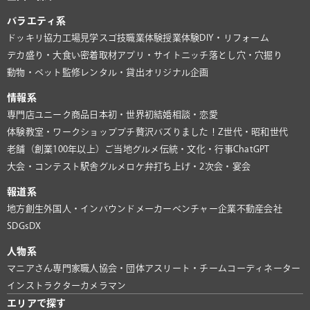
バラエティ系
ドッキリ協力
工場見学
スゴ技
職業体験
授業体験
DIY・リフォーム
デカ盛り・大食い
密着取材
アプリ・サイト
ニッチ
落とし穴・穴掘り
動物・ペット
監修
レンタル・貸出
オリジナル企画
情報系
専門店
ユニーク商品
日本初・世界初
結婚相談・恋愛
体験教室・ワークショップ
プチ贅沢
バズりました！
Z世代・昭和世代
老舗（創業100年以上）
ご当地グルメ
伝統・文化・行事
ChatGPT
大会・コンテスト
駅舎グルメ
ロケ弁
打ち上げ・2次会・宴会
報道系
地方創生
外国人・インバウンド
メーカー
ベンチャー企業
不動産会社
SDGs
DX
人物系
マニアさん
専門家
職人
協会・団体
アスリート・チーム
コーディネーター
インストラクター
カメラマン
エリアで探す