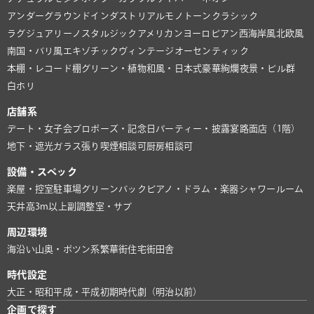
アンダーグラウンド
インダストリアル
モノトーン
クラシック
ラグジュアリー
ノスタルジック
アメリカン
ヨーロピアン
西海岸風
北欧風
南国・バリ風
エキゾチック
ヴィンテージ
オーセンティック
本棚・レコード棚
グリーン・植物
和風・日本式
豪華絢爛
夜景・ビル群
白ホリ
店舗系
デート・女子会
プロポーズ・記念日
パーティー・披露宴
路面店（1階）
地下・遮光
ガラス張り
喫煙相談可
厨房相談可
設備・スペック
楽屋・控室
駐車場
グリーンバック
ピアノ・ドラム・楽器
シャワールーム
天井高3m以上
副調整室・サブ
周辺環境
海沿い
山奥・ポツン系
繁華街
住宅街
田舎
時代設定
大正・昭和
平成・平成初期
時代劇（明治以前）
企画で探す