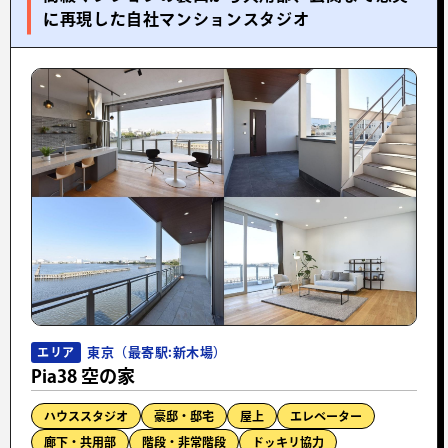
に再現した自社マンションスタジオ
東京（最寄駅:新木場）
エリア
Pia38 空の家
ハウススタジオ
豪邸・邸宅
屋上
エレベーター
廊下・共用部
階段・非常階段
ドッキリ協力