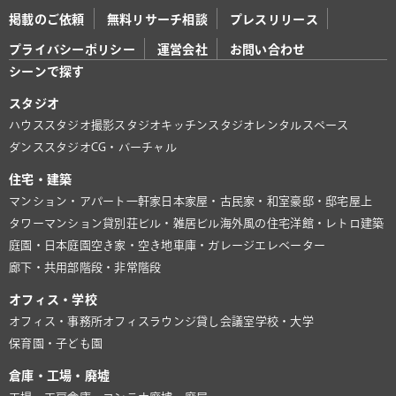
掲載のご依頼
無料リサーチ相談
プレスリリース
プライバシーポリシー
運営会社
お問い合わせ
シーンで探す
スタジオ
ハウススタジオ
撮影スタジオ
キッチンスタジオ
レンタルスペース
ダンススタジオ
CG・バーチャル
住宅・建築
マンション・アパート
一軒家
日本家屋・古民家・和室
豪邸・邸宅
屋上
タワーマンション
貸別荘
ビル・雑居ビル
海外風の住宅
洋館・レトロ建築
庭園・日本庭園
空き家・空き地
車庫・ガレージ
エレベーター
廊下・共用部
階段・非常階段
オフィス・学校
オフィス・事務所
オフィスラウンジ
貸し会議室
学校・大学
保育園・子ども園
倉庫・工場・廃墟