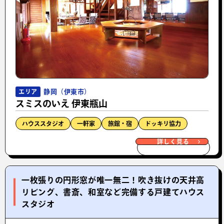
静岡（伊東市）
エリア
スミスのいえ 伊東瓶山
ハウススタジオ
一軒家
旅館・宿
ドッキリ協力
詳しく見る
一枚張りの円形窓が唯一無二！吹き抜けの天井高
リビング、書斎、和室など完備する戸建てハウス
スタジオ