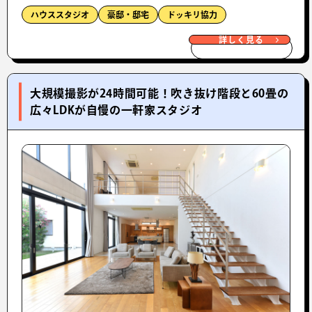
ハウススタジオ
豪邸・邸宅
ドッキリ協力
詳しく見る
大規模撮影が24時間可能！吹き抜け階段と60畳の
広々LDKが自慢の一軒家スタジオ