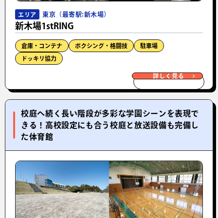
東京（最寄駅:新木場）
エリア
新木場1stRING
倉庫・コンテナ
ボクシング・格闘技
駐車場
ドッキリ協力
詳しく見る
校庭へ続く長い階段が多彩な学園シーンを表現で
きる！高校設定にも合う校庭と放送設備も完備し
た体育館