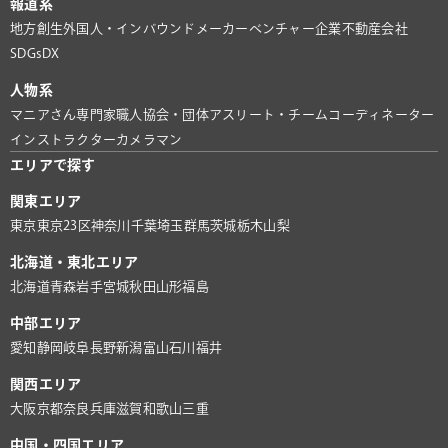
報道系
地方創生
外国人・インバウンド
メーカー
ベンチャー企業
不動産会社
SDGs
DX
人物系
マニアさん
専門家
職人
協会・団体
アスリート・チーム
コーディネーター
インストラクター
カメラマン
エリアで探す
関東エリア
東京
東京23区
神奈川
千葉
埼玉
群馬
茨城
栃木
山梨
北海道・東北エリア
北海道
青森
岩手
宮城
秋田
山形
福島
中部エリア
愛知
静岡
岐阜
長野
新潟
富山
石川
福井
関西エリア
大阪
京都
奈良
兵庫
滋賀
和歌山
三重
中国・四国エリア