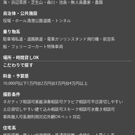
海・浜辺
草原・芝生
山・森
川・池
島・無人島
農家・農園
自治体・公共施設
役場・ホール
漁港
公園
道路・トンネル
乗り物系
駐車場
私道・道路
鉄道・電車
ガソリンスタンド
飛行機・航空系
船・フェリー
ゴーカート
特殊車両
場所・時間貸しOK
こだわりで探す
料金・予算感
10,000円以下
1万円台
2万円台
3万円台
4万円以上
撮影条件
ネガティブ相談可
楽器演奏相談可
グラビア相談可
平日貸切しやすい
土日貸切しやすい
建て込み相談可
スモーク相談可
水撒き相談可
車両搬入可
長期利用対応
外観OK
ペット対応
住宅系