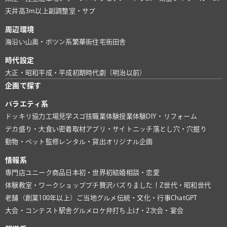
天井高3m以上
副調整室・サブ
周辺環境
海沿い
山奥・ポツン系
繁華街
住宅街
田舎
時代設定
大正・昭和
平成・平成初期
時代劇（明治以前）
企画で探す
バラエティ系
ドッキリ協力
工場見学
スゴ技
職業体験
授業体験
DIY・リフォーム
デカ盛り・大食い
密着取材
アプリ・サイト
ニッチ
落とし穴・穴掘り
動物・ペット
監修
レンタル・貸出
オリジナル企画
情報系
専門店
ユニーク商品
日本初・世界初
結婚相談・恋愛
体験教室・ワークショップ
プチ贅沢
バズりました！
Z世代・昭和世代
老舗（創業100年以上）
ご当地グルメ
伝統・文化・行事
ChatGPT
大会・コンテスト
駅舎グルメ
ロケ弁
打ち上げ・2次会・宴会