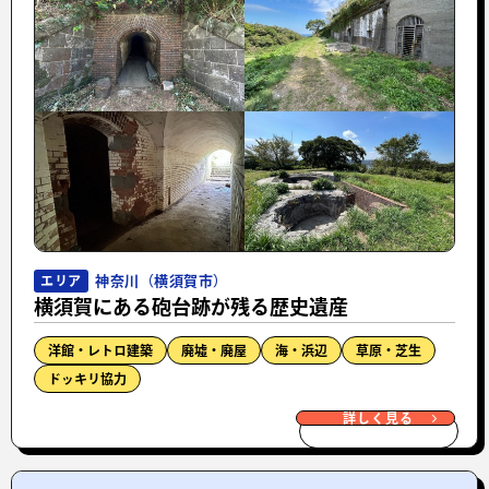
神奈川（横須賀市）
エリア
横須賀にある砲台跡が残る歴史遺産
洋館・レトロ建築
廃墟・廃屋
海・浜辺
草原・芝生
ドッキリ協力
詳しく見る