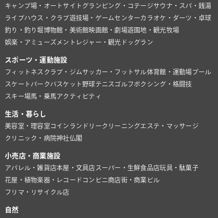
キャンプ場・オートサイト
グランピング・コテージ
サウナ・スパ・銭湯
ライブハウス・クラブ
遊技場・ゲームセンター
カラオケ・ダーツ・卓球
釣り・釣り堀
博物館・美術館
映画館・劇場
遊園地・観光牧場
娯楽・アミューズメント
レジャー・観光
ドッグラン
スポーツ・運動施設
フィットネスクラブ・ジム
サッカー・フットサル
体育館・運動場
プール
スケートパーク
バスケット
野球
テニス
ゴルフ
ボクシング・格闘技
スキー場
馬・乗馬
アクティビティ
生活・暮らし
美容室・理容室
コインランドリー
クリーニング
エステ・マッサージ
クリニック・病院
神社仏閣
小売店・商業施設
アパレル・雑貨店
本屋・文具店
スーパー・生鮮食品店
玩具・駄菓子
花屋・植物
楽器・レコード
コンビニ
商店街・商業ビル
フリマ・リサイクル店
自然