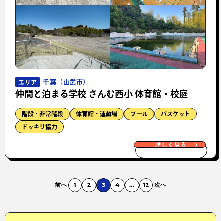
千葉（山武市）
エリア
仲間と泊まる学校 さんむ西小 体育館・校庭
階段・非常階段
体育館・運動場
プール
バスケット
ドッキリ協力
詳しく見る
前へ
1
2
3
4
…
12
次へ