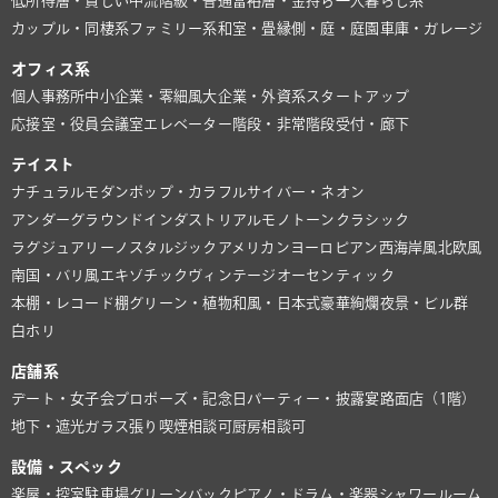
低所得層・貧しい
中流階級・普通
富裕層・金持ち
一人暮らし系
カップル・同棲系
ファミリー系
和室・畳
縁側・庭・庭園
車庫・ガレージ
オフィス系
個人事務所
中小企業・零細風
大企業・外資系
スタートアップ
応接室・役員会議室
エレベーター
階段・非常階段
受付・廊下
テイスト
ナチュラル
モダン
ポップ・カラフル
サイバー・ネオン
アンダーグラウンド
インダストリアル
モノトーン
クラシック
ラグジュアリー
ノスタルジック
アメリカン
ヨーロピアン
西海岸風
北欧風
南国・バリ風
エキゾチック
ヴィンテージ
オーセンティック
本棚・レコード棚
グリーン・植物
和風・日本式
豪華絢爛
夜景・ビル群
白ホリ
店舗系
デート・女子会
プロポーズ・記念日
パーティー・披露宴
路面店（1階）
地下・遮光
ガラス張り
喫煙相談可
厨房相談可
設備・スペック
楽屋・控室
駐車場
グリーンバック
ピアノ・ドラム・楽器
シャワールーム