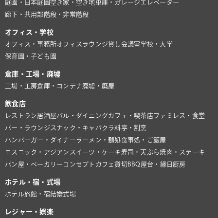
庭園・日本庭園
空き家・空き地
車庫・ガレージ
エレベーター
廊下・共用部
階段・非常階段
オフィス・学校
オフィス・事務所
オフィスラウンジ
貸し会議室
学校・大学
保育園・子ども園
倉庫・工場・廃墟
工場・工房
倉庫・コンテナ
廃墟・廃屋
飲食店
レストラン
居酒屋
バル・ダイニング
カフェ・喫茶店
ファミレス・食堂
バー・ラウンジ
スナック・キャバクラ
料亭・割烹
ハンバーガー・ダイナー
ラーメン・麺処
食事処・ご飯屋
エスニック・アジアン
スイーツ・ケーキ
寿司・天ぷら
焼肉・ステーキ
パン屋・ベーカリー
コンセプトカフェ
貸切BBQ
屋台・縁日
厨房
ホテル・宿・式場
ホテル
旅館・宿
結婚式場
レジャー・娯楽