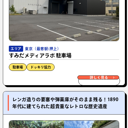
東京（最寄駅:押上）
エリア
すみだメディアラボ 駐車場
駐車場
ドッキリ協力
詳しく見る
レンガ造りの要塞や弾薬庫がそのまま残る！1890
年代に建てられた超貴重なレトロな歴史遺産