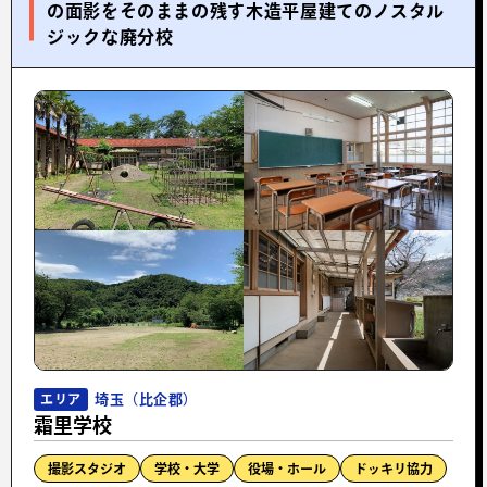
の面影をそのままの残す木造平屋建てのノスタル
ジックな廃分校
埼玉（比企郡）
エリア
霜里学校
撮影スタジオ
学校・大学
役場・ホール
ドッキリ協力