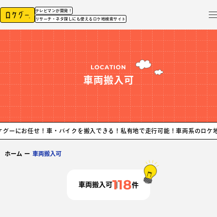
テレビマンが開発！
リサーチ・ネタ探しにも使えるロケ地検索サイト
LOCATION
車両搬入可
せ！
車・バイクを搬入できる！私有地で走行可能！車両系のロケ地探しなら、
ホーム
ー
車両搬入可
118
車両搬入可
件