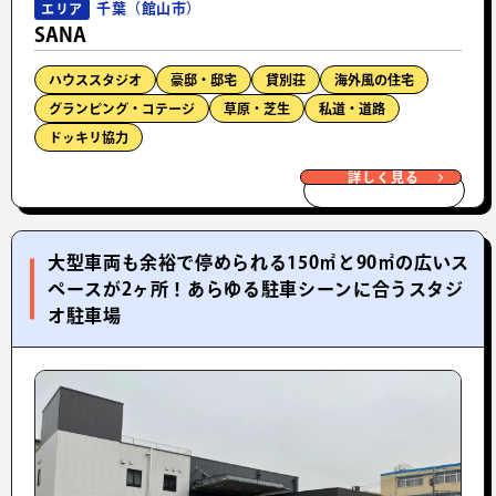
千葉（館山市）
エリア
SANA
ハウススタジオ
豪邸・邸宅
貸別荘
海外風の住宅
グランピング・コテージ
草原・芝生
私道・道路
ドッキリ協力
詳しく見る
大型車両も余裕で停められる150㎡と90㎡の広いス
ペースが2ヶ所！あらゆる駐車シーンに合うスタジ
オ駐車場