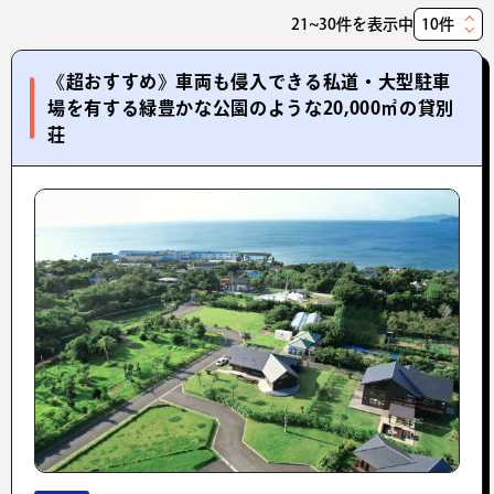
21~30件を表示中
表
示
《超おすすめ》車両も侵入できる私道・大型駐車
件
場を有する緑豊かな公園のような20,000㎡の貸別
数
荘