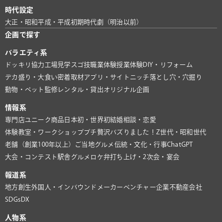
時代設定
大正・昭和
平成・平成初期
時代劇（明治以前）
企画で探す
バラエティ系
ドッキリ協力
工場見学
スゴ技
職業体験
授業体験
DIY・リフォーム
デカ盛り・大食い
密着取材
アプリ・サイト
ニッチ
落とし穴・穴掘り
動物・ペット
監修
レンタル・貸出
オリジナル企画
情報系
専門店
ユニーク商品
日本初・世界初
結婚相談・恋愛
体験教室・ワークショップ
プチ贅沢
バズりました！
Z世代・昭和世代
老舗（創業100年以上）
ご当地グルメ
伝統・文化・行事
ChatGPT
大会・コンテスト
駅舎グルメ
ロケ弁
打ち上げ・2次会・宴会
報道系
地方創生
外国人・インバウンド
メーカー
ベンチャー企業
不動産会社
SDGs
DX
人物系