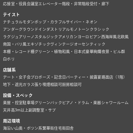
応接室・役員会議室
エレベーター
階段・非常階段
受付・廊下
テイスト
ナチュラル
モダン
ポップ・カラフル
サイバー・ネオン
アンダーグラウンド
インダストリアル
モノトーン
クラシック
ラグジュアリー
ノスタルジック
アメリカン
ヨーロピアン
西海岸風
北欧風
南国・バリ風
エキゾチック
ヴィンテージ
オーセンティック
本棚・レコード棚
グリーン・植物
和風・日本式
豪華絢爛
夜景・ビル群
白ホリ
店舗系
デート・女子会
プロポーズ・記念日
パーティー・披露宴
路面店（1階）
地下・遮光
ガラス張り
喫煙相談可
厨房相談可
設備・スペック
楽屋・控室
駐車場
グリーンバック
ピアノ・ドラム・楽器
シャワールーム
天井高3m以上
副調整室・サブ
周辺環境
海沿い
山奥・ポツン系
繁華街
住宅街
田舎