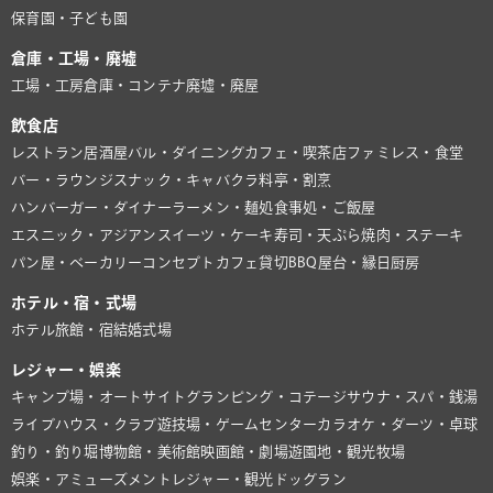
保育園・子ども園
倉庫・工場・廃墟
工場・工房
倉庫・コンテナ
廃墟・廃屋
飲食店
レストラン
居酒屋
バル・ダイニング
カフェ・喫茶店
ファミレス・食堂
バー・ラウンジ
スナック・キャバクラ
料亭・割烹
ハンバーガー・ダイナー
ラーメン・麺処
食事処・ご飯屋
エスニック・アジアン
スイーツ・ケーキ
寿司・天ぷら
焼肉・ステーキ
パン屋・ベーカリー
コンセプトカフェ
貸切BBQ
屋台・縁日
厨房
ホテル・宿・式場
ホテル
旅館・宿
結婚式場
レジャー・娯楽
キャンプ場・オートサイト
グランピング・コテージ
サウナ・スパ・銭湯
ライブハウス・クラブ
遊技場・ゲームセンター
カラオケ・ダーツ・卓球
釣り・釣り堀
博物館・美術館
映画館・劇場
遊園地・観光牧場
娯楽・アミューズメント
レジャー・観光
ドッグラン