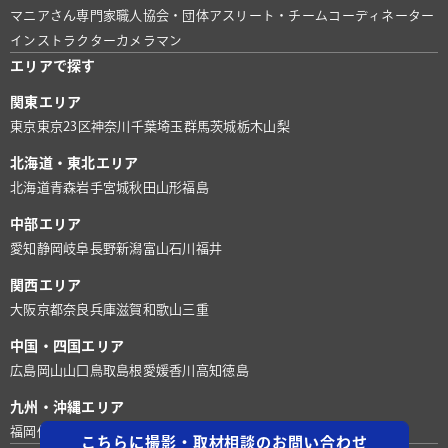
マニアさん
専門家
職人
協会・団体
アスリート・チーム
コーディネーター
インストラクター
カメラマン
エリアで探す
関東エリア
東京
東京23区
神奈川
千葉
埼玉
群馬
茨城
栃木
山梨
北海道・東北エリア
北海道
青森
岩手
宮城
秋田
山形
福島
中部エリア
愛知
静岡
岐阜
長野
新潟
富山
石川
福井
関西エリア
大阪
京都
奈良
兵庫
滋賀
和歌山
三重
中国・四国エリア
広島
岡山
山口
鳥取
島根
愛媛
香川
高知
徳島
九州・沖縄エリア
福岡
佐賀
長崎
熊本
大分
宮崎
鹿児島
沖縄
こちらに撮影・取材相談のお問い合わせ