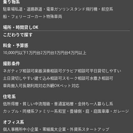
乗り物系
駐車場
私道・道路
鉄道・電車
ガソリンスタンド
飛行機・航空系
船・フェリー
ゴーカート
特殊車両
場所・時間貸しOK
こだわりで探す
料金・予算感
10,000円以下
1万円台
2万円台
3万円台
4万円以上
撮影条件
ネガティブ相談可
楽器演奏相談可
グラビア相談可
平日貸切しやすい
土日貸切しやすい
建て込み相談可
スモーク相談可
水撒き相談可
車両搬入可
長期利用対応
外観OK
ペット対応
住宅系
低所得層・貧しい
中流階級・普通
富裕層・金持ち
一人暮らし系
カップル・同棲系
ファミリー系
和室・畳
縁側・庭・庭園
車庫・ガレージ
オフィス系
個人事務所
中小企業・零細風
大企業・外資系
スタートアップ