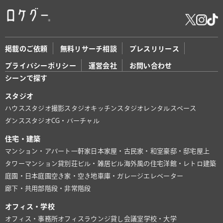
掲載のご依頼
無料リサーチ相談
プレスリリース
プライバシーポリシー
運営会社
お問い合わせ
シーンで探す
スタジオ
ハウススタジオ
撮影スタジオ
キッチンスタジオ
レンタルスペース
ダンススタジオ
CG・バーチャル
住宅・建築
マンション・アパート
一軒家
日本家屋・古民家・和室
豪邸・邸宅
屋上
タワーマンション
貸別荘
ビル・雑居ビル
海外風の住宅
洋館・レトロ建築
庭園・日本庭園
空き家・空き地
車庫・ガレージ
エレベーター
廊下・共用部
階段・非常階段
オフィス・学校
オフィス・事務所
オフィスラウンジ
貸し会議室
学校・大学