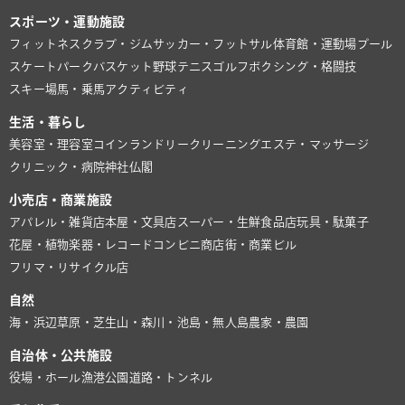
スポーツ・運動施設
フィットネスクラブ・ジム
サッカー・フットサル
体育館・運動場
プール
スケートパーク
バスケット
野球
テニス
ゴルフ
ボクシング・格闘技
スキー場
馬・乗馬
アクティビティ
生活・暮らし
美容室・理容室
コインランドリー
クリーニング
エステ・マッサージ
クリニック・病院
神社仏閣
小売店・商業施設
アパレル・雑貨店
本屋・文具店
スーパー・生鮮食品店
玩具・駄菓子
花屋・植物
楽器・レコード
コンビニ
商店街・商業ビル
フリマ・リサイクル店
自然
海・浜辺
草原・芝生
山・森
川・池
島・無人島
農家・農園
自治体・公共施設
役場・ホール
漁港
公園
道路・トンネル