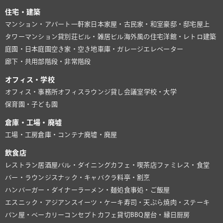
住宅・建築
マンション・アパート
一軒家
日本家屋・古民家・和室
豪邸・邸宅
屋上
タワーマンション
貸別荘
ビル・雑居ビル
海外風の住宅
洋館・レトロ建築
庭園・日本庭園
空き家・空き地
車庫・ガレージ
エレベーター
廊下・共用部
階段・非常階段
オフィス・学校
オフィス・事務所
オフィスラウンジ
貸し会議室
学校・大学
保育園・子ども園
倉庫・工場・廃墟
工場・工房
倉庫・コンテナ
廃墟・廃屋
飲食店
レストラン
居酒屋
バル・ダイニング
カフェ・喫茶店
ファミレス・食堂
バー・ラウンジ
スナック・キャバクラ
料亭・割烹
ハンバーガー・ダイナー
ラーメン・麺処
食事処・ご飯屋
エスニック・アジアン
スイーツ・ケーキ
寿司・天ぷら
焼肉・ステーキ
パン屋・ベーカリー
コンセプトカフェ
貸切BBQ
屋台・縁日
厨房