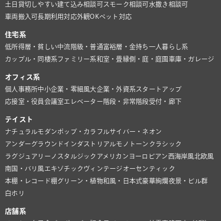
土日貸切しやすい
建て込み相談可
スモーク相談可
水撒き相談可
車両搬入可
長期利用対応
外観OK
ペット対応
住宅系
低所得層・貧しい
中流階級・普通
富裕層・金持ち
一人暮らし系
カップル・同棲系
ファミリー系
和室・畳
縁側・庭・庭園
車庫・ガレージ
オフィス系
個人事務所
中小企業・零細風
大企業・外資系
スタートアップ
応接室・役員会議室
エレベーター
階段・非常階段
受付・廊下
テイスト
ナチュラル
モダン
ポップ・カラフル
サイバー・ネオン
アンダーグラウンド
インダストリアル
モノトーン
クラシック
ラグジュアリー
ノスタルジック
アメリカン
ヨーロピアン
西海岸風
北欧風
南国・バリ風
エキゾチック
ヴィンテージ
オーセンティック
本棚・レコード棚
グリーン・植物
和風・日本式
豪華絢爛
夜景・ビル群
白ホリ
店舗系