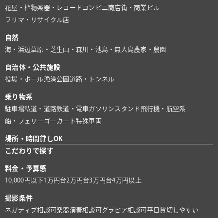
花屋・植物
楽器・レコード
コンビニ
商店街・商業ビル
フリマ・リサイクル店
自然
海・浜辺
草原・芝生
山・森
川・池
島・無人島
農家・農園
自治体・公共施設
役場・ホール
漁港
公園
道路・トンネル
乗り物系
駐車場
私道・道路
鉄道・電車
ガソリンスタンド
飛行機・航空系
船・フェリー
ゴーカート
特殊車両
場所・時間貸しOK
こだわりで探す
料金・予算感
10,000円以下
1万円台
2万円台
3万円台
4万円以上
撮影条件
ネガティブ相談可
楽器演奏相談可
グラビア相談可
平日貸切しやすい