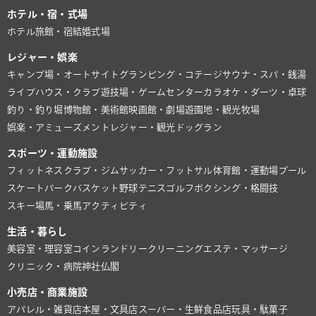
ホテル・宿・式場
ホテル
旅館・宿
結婚式場
レジャー・娯楽
キャンプ場・オートサイト
グランピング・コテージ
サウナ・スパ・銭湯
ライブハウス・クラブ
遊技場・ゲームセンター
カラオケ・ダーツ・卓球
釣り・釣り堀
博物館・美術館
映画館・劇場
遊園地・観光牧場
娯楽・アミューズメント
レジャー・観光
ドッグラン
スポーツ・運動施設
フィットネスクラブ・ジム
サッカー・フットサル
体育館・運動場
プール
スケートパーク
バスケット
野球
テニス
ゴルフ
ボクシング・格闘技
スキー場
馬・乗馬
アクティビティ
生活・暮らし
美容室・理容室
コインランドリー
クリーニング
エステ・マッサージ
クリニック・病院
神社仏閣
小売店・商業施設
アパレル・雑貨店
本屋・文具店
スーパー・生鮮食品店
玩具・駄菓子