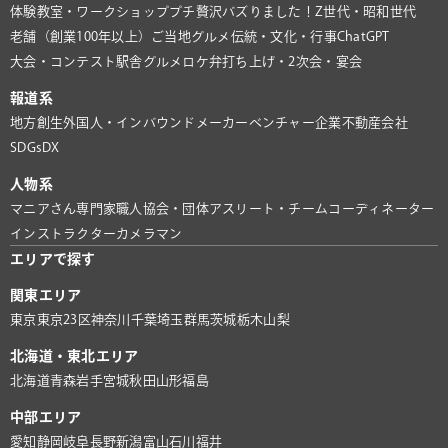
体験教室・ワークショップ
プチ贅沢
バズりました！
Z世代・昭和世代
老舗（創業100年以上）
ご当地グルメ
伝統・文化・行事
ChatGPT
大会・コンテスト
駅舎グルメ
ロケ弁
打ち上げ・2次会・宴会
報道系
地方創生
外国人・インバウンド
メーカー
ベンチャー企業
不動産会社
SDGs
DX
人物系
マニアさん
専門家
職人
協会・団体
アスリート・チーム
コーディネーター
インストラクター
カメラマン
エリアで探す
関東エリア
東京
東京23区
神奈川
千葉
埼玉
群馬
茨城
栃木
山梨
北海道・東北エリア
北海道
青森
岩手
宮城
秋田
山形
福島
中部エリア
愛知
静岡
岐阜
長野
新潟
富山
石川
福井