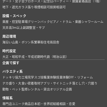
デート・女子会
プロポーズ・記念日
パーティー・披露宴
路面店（1階）
地下・遮光
ガラス張り
喫煙相談可
厨房相談可
設備・スペック
楽屋・控室
駐車場
グリーンバック
ピアノ・ドラム・楽器
シャワールーム
天井高3m以上
副調整室・サブ
周辺環境
海沿い
山奥・ポツン系
繁華街
住宅街
田舎
時代設定
大正・昭和
平成・平成初期
時代劇（明治以前）
企画で探す
バラエティ系
ドッキリ協力
工場見学
スゴ技
職業体験
授業体験
DIY・リフォーム
デカ盛り・大食い
密着取材
アプリ・サイト
ニッチ
落とし穴・穴掘り
動物・ペット
監修
レンタル・貸出
オリジナル企画
情報系
専門店
ユニーク商品
日本初・世界初
結婚相談・恋愛