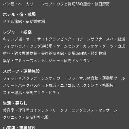
パン屋・ベーカリー
コンセプトカフェ
貸切BBQ
屋台・縁日
厨房
ホテル・宿・式場
ホテル
旅館・宿
結婚式場
レジャー・娯楽
キャンプ場・オートサイト
グランピング・コテージ
サウナ・スパ・銭湯
ライブハウス・クラブ
遊技場・ゲームセンター
カラオケ・ダーツ・卓球
釣り・釣り堀
博物館・美術館
映画館・劇場
遊園地・観光牧場
娯楽・アミューズメント
レジャー・観光
ドッグラン
スポーツ・運動施設
フィットネスクラブ・ジム
サッカー・フットサル
体育館・運動場
プール
スケートパーク
バスケット
野球
テニス
ゴルフ
ボクシング・格闘技
スキー場
馬・乗馬
アクティビティ
生活・暮らし
美容室・理容室
コインランドリー
クリーニング
エステ・マッサージ
クリニック・病院
神社仏閣
小売店・商業施設