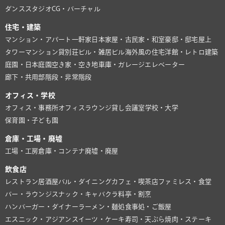
ダンススタジオ
CG・バーチャル
住宅・建築
マンション・アパート
一軒家
日本家屋・古民家・和室
豪邸・邸宅
屋上
タワーマンション
貸別荘
ビル・雑居ビル
海外風の住宅
洋館・レトロ建築
庭園・日本庭園
空き家・空き地
車庫・ガレージ
エレベーター
廊下・共用部
階段・非常階段
オフィス・学校
オフィス・事務所
オフィスラウンジ
貸し会議室
学校・大学
保育園・子ども園
倉庫・工場・廃墟
工場・工房
倉庫・コンテナ
廃墟・廃屋
飲食店
レストラン
居酒屋
バル・ダイニング
カフェ・喫茶店
ファミレス・食堂
バー・ラウンジ
スナック・キャバクラ
料亭・割烹
ハンバーガー・ダイナー
ラーメン・麺処
食事処・ご飯屋
エスニック・アジアン
スイーツ・ケーキ
寿司・天ぷら
焼肉・ステーキ