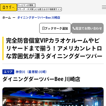
テレビマンが開発！
リサーチ・ネタ探しにも使えるロケ地検索サイト
ホーム
ー
ダイニングダーツバーBee 川崎店
ブックマーク追加
電話でお問い合わせ
完全防音個室VIPカラオケルームやビ
リヤードまで揃う！アメリカンレトロ
な雰囲気が漂うダイニングダーツバー
神奈川（最寄駅:川崎）
エリア
ダイニングダーツバーBee 川崎店