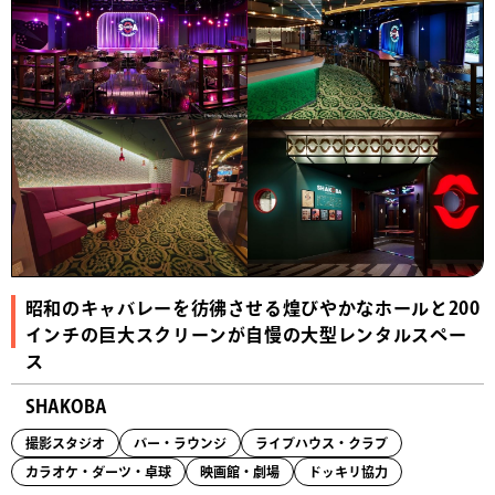
昭和のキャバレーを彷彿させる煌びやかなホールと200
インチの巨大スクリーンが自慢の大型レンタルスペー
ス
SHAKOBA
撮影スタジオ
バー・ラウンジ
ライブハウス・クラブ
カラオケ・ダーツ・卓球
映画館・劇場
ドッキリ協力