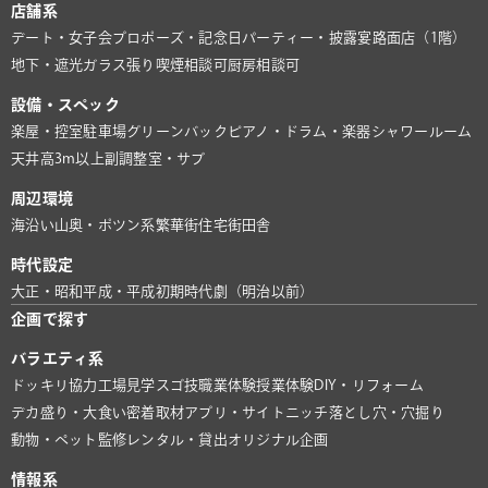
店舗系
デート・女子会
プロポーズ・記念日
パーティー・披露宴
路面店（1階）
地下・遮光
ガラス張り
喫煙相談可
厨房相談可
設備・スペック
楽屋・控室
駐車場
グリーンバック
ピアノ・ドラム・楽器
シャワールーム
天井高3m以上
副調整室・サブ
周辺環境
海沿い
山奥・ポツン系
繁華街
住宅街
田舎
時代設定
大正・昭和
平成・平成初期
時代劇（明治以前）
企画で探す
バラエティ系
ドッキリ協力
工場見学
スゴ技
職業体験
授業体験
DIY・リフォーム
デカ盛り・大食い
密着取材
アプリ・サイト
ニッチ
落とし穴・穴掘り
動物・ペット
監修
レンタル・貸出
オリジナル企画
情報系