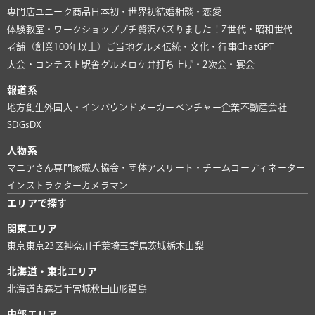
専門店
ユニーク商品
日本初・世界初
結婚相談・恋愛
体験教室・ワークショップ
プチ贅沢
バズりました！
Z世代・昭和世代
老舗（創業100年以上）
ご当地グルメ
伝統・文化・行事
ChatGPT
大会・コンテスト
駅舎グルメ
ロケ弁
打ち上げ・2次会・宴会
報道系
地方創生
外国人・インバウンド
メーカー
ベンチャー企業
不動産会社
SDGs
DX
人物系
マニアさん
専門家
職人
協会・団体
アスリート・チーム
コーディネーター
インストラクター
カメラマン
エリアで探す
関東エリア
東京
東京23区
神奈川
千葉
埼玉
群馬
茨城
栃木
山梨
北海道・東北エリア
北海道
青森
岩手
宮城
秋田
山形
福島
中部エリア