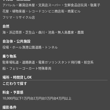
アパレル・雑貨店
本屋・文具店
スーパー・生鮮食品店
玩具・駄菓子
花屋・植物
楽器・レコード
コンビニ
商店街・商業ビル
フリマ・リサイクル店
自然
海・浜辺
草原・芝生
山・森
川・池
島・無人島
農家・農園
自治体・公共施設
役場・ホール
漁港
公園
道路・トンネル
乗り物系
駐車場
私道・道路
鉄道・電車
ガソリンスタンド
飛行機・航空系
船・フェリー
ゴーカート
特殊車両
場所・時間貸しOK
こだわりで探す
料金・予算感
10,000円以下
1万円台
2万円台
3万円台
4万円以上
撮影条件