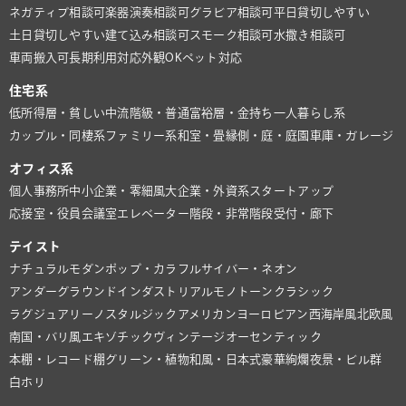
ネガティブ相談可
楽器演奏相談可
グラビア相談可
平日貸切しやすい
土日貸切しやすい
建て込み相談可
スモーク相談可
水撒き相談可
車両搬入可
長期利用対応
外観OK
ペット対応
住宅系
低所得層・貧しい
中流階級・普通
富裕層・金持ち
一人暮らし系
カップル・同棲系
ファミリー系
和室・畳
縁側・庭・庭園
車庫・ガレージ
オフィス系
個人事務所
中小企業・零細風
大企業・外資系
スタートアップ
応接室・役員会議室
エレベーター
階段・非常階段
受付・廊下
テイスト
ナチュラル
モダン
ポップ・カラフル
サイバー・ネオン
アンダーグラウンド
インダストリアル
モノトーン
クラシック
ラグジュアリー
ノスタルジック
アメリカン
ヨーロピアン
西海岸風
北欧風
南国・バリ風
エキゾチック
ヴィンテージ
オーセンティック
本棚・レコード棚
グリーン・植物
和風・日本式
豪華絢爛
夜景・ビル群
白ホリ