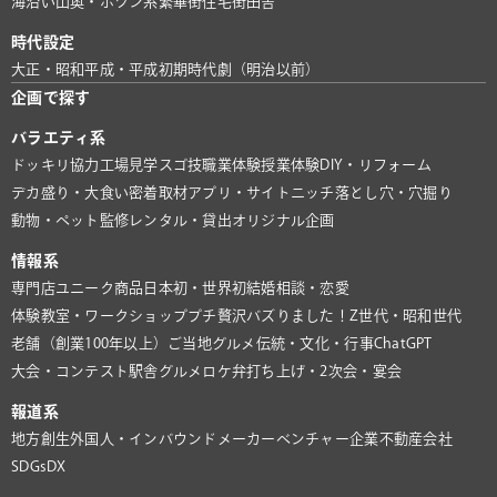
海沿い
山奥・ポツン系
繁華街
住宅街
田舎
時代設定
大正・昭和
平成・平成初期
時代劇（明治以前）
企画で探す
バラエティ系
ドッキリ協力
工場見学
スゴ技
職業体験
授業体験
DIY・リフォーム
デカ盛り・大食い
密着取材
アプリ・サイト
ニッチ
落とし穴・穴掘り
動物・ペット
監修
レンタル・貸出
オリジナル企画
情報系
専門店
ユニーク商品
日本初・世界初
結婚相談・恋愛
体験教室・ワークショップ
プチ贅沢
バズりました！
Z世代・昭和世代
老舗（創業100年以上）
ご当地グルメ
伝統・文化・行事
ChatGPT
大会・コンテスト
駅舎グルメ
ロケ弁
打ち上げ・2次会・宴会
報道系
地方創生
外国人・インバウンド
メーカー
ベンチャー企業
不動産会社
SDGs
DX