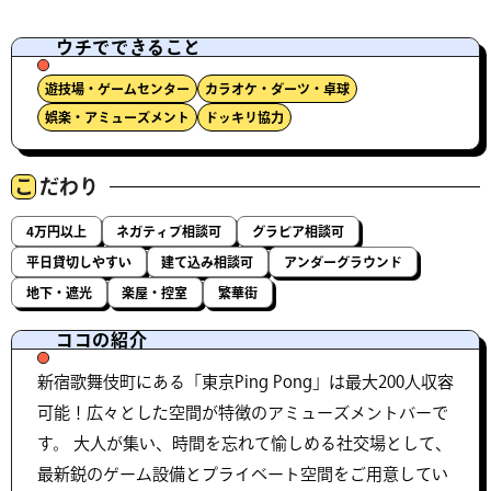
ウチでできること
遊技場・ゲームセンター
カラオケ・ダーツ・卓球
娯楽・アミューズメント
ドッキリ協力
こ
だわり
4万円以上
ネガティブ相談可
グラビア相談可
平日貸切しやすい
建て込み相談可
アンダーグラウンド
地下・遮光
楽屋・控室
繁華街
ココの紹介
新宿歌舞伎町にある「東京Ping Pong」は最大200人収容
可能！広々とした空間が特徴のアミューズメントバーで
す。 大人が集い、時間を忘れて愉しめる社交場として、
最新鋭のゲーム設備とプライベート空間をご用意してい