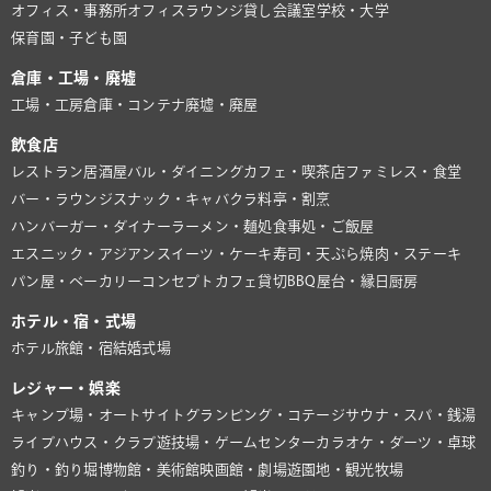
オフィス・事務所
オフィスラウンジ
貸し会議室
学校・大学
保育園・子ども園
倉庫・工場・廃墟
工場・工房
倉庫・コンテナ
廃墟・廃屋
飲食店
レストラン
居酒屋
バル・ダイニング
カフェ・喫茶店
ファミレス・食堂
バー・ラウンジ
スナック・キャバクラ
料亭・割烹
ハンバーガー・ダイナー
ラーメン・麺処
食事処・ご飯屋
エスニック・アジアン
スイーツ・ケーキ
寿司・天ぷら
焼肉・ステーキ
パン屋・ベーカリー
コンセプトカフェ
貸切BBQ
屋台・縁日
厨房
ホテル・宿・式場
ホテル
旅館・宿
結婚式場
レジャー・娯楽
キャンプ場・オートサイト
グランピング・コテージ
サウナ・スパ・銭湯
ライブハウス・クラブ
遊技場・ゲームセンター
カラオケ・ダーツ・卓球
釣り・釣り堀
博物館・美術館
映画館・劇場
遊園地・観光牧場