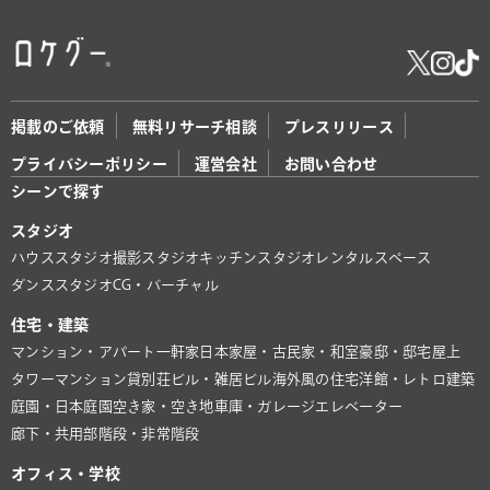
掲載のご依頼
無料リサーチ相談
プレスリリース
プライバシーポリシー
運営会社
お問い合わせ
シーンで探す
スタジオ
ハウススタジオ
撮影スタジオ
キッチンスタジオ
レンタルスペース
ダンススタジオ
CG・バーチャル
住宅・建築
マンション・アパート
一軒家
日本家屋・古民家・和室
豪邸・邸宅
屋上
タワーマンション
貸別荘
ビル・雑居ビル
海外風の住宅
洋館・レトロ建築
庭園・日本庭園
空き家・空き地
車庫・ガレージ
エレベーター
廊下・共用部
階段・非常階段
オフィス・学校