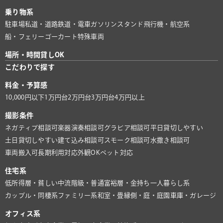
乗り物系
駐車場
私道・道路
鉄道・電車
ガソリンスタンド
飛行機・航空系
船・フェリー
ゴーカート
特殊車両
場所・時間貸しOK
こだわりで探す
料金・予算感
10,000円以下
1万円台
2万円台
3万円台
4万円以上
撮影条件
ネガティブ相談可
楽器演奏相談可
グラビア相談可
平日貸切しやすい
土日貸切しやすい
建て込み相談可
スモーク相談可
水撒き相談可
車両搬入可
長期利用対応
外観OK
ペット対応
住宅系
低所得層・貧しい
中流階級・普通
富裕層・金持ち
一人暮らし系
カップル・同棲系
ファミリー系
和室・畳
縁側・庭・庭園
車庫・ガレージ
オフィス系