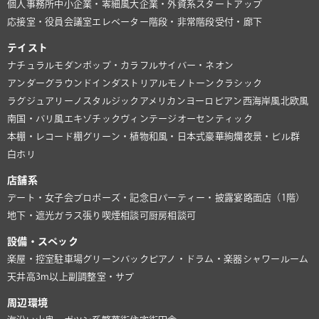
個人事務所
中小企業・零細風
大企業・外資系
スタートアップ
応接室・役員会議室
エレベーター
階段・非常階段
受付・廊下
テイスト
ナチュラル
モダン
ポップ・カラフル
サイバー・ネオン
アンダーグラウンド
インダストリアル
モノトーン
クラシック
ラグジュアリー
ノスタルジック
アメリカン
ヨーロピアン
西海岸風
北欧風
南国・バリ風
エキゾチック
ヴィンテージ
オーセンティック
本棚・レコード棚
グリーン・植物
和風・日本式
豪華絢爛
夜景・ビル群
白ホリ
店舗系
デート・女子会
プロポーズ・記念日
パーティー・披露宴
路面店（1階）
地下・遮光
ガラス張り
喫煙相談可
厨房相談可
設備・スペック
楽屋・控室
駐車場
グリーンバック
ピアノ・ドラム・楽器
シャワールーム
天井高3m以上
副調整室・サブ
周辺環境