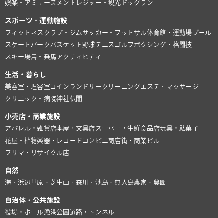
娯楽・アミューズメント
レジャー・観光
ドッグラン
スポーツ・運動施設
フィットネスクラブ・ジム
サッカー・フットサル
体育館・運動場
プール
スケートパーク
バスケット
野球
テニス
ゴルフ
ボクシング・格闘技
スキー場
馬・乗馬
アクティビティ
生活・暮らし
美容室・理容室
コインランドリー
クリーニング
エステ・マッサージ
クリニック・病院
神社仏閣
小売店・商業施設
アパレル・雑貨店
本屋・文具店
スーパー・生鮮食品店
玩具・駄菓子
花屋・植物
楽器・レコード
コンビニ
商店街・商業ビル
フリマ・リサイクル店
自然
海・浜辺
草原・芝生
山・森
川・池
島・無人島
農家・農園
自治体・公共施設
役場・ホール
漁港
公園
道路・トンネル