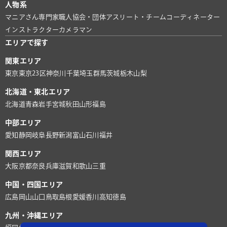
人物系
マニアさん
専門家
職人
協会・団体
アスリート・チーム
コーディネーター
インストラクター
カメラマン
エリアで探す
関東エリア
東京
東京23区
神奈川
千葉
埼玉
群馬
茨城
栃木
山梨
北海道・東北エリア
北海道
青森
岩手
宮城
秋田
山形
福島
中部エリア
愛知
静岡
岐阜
長野
新潟
富山
石川
福井
関西エリア
大阪
京都
奈良
兵庫
滋賀
和歌山
三重
中国・四国エリア
広島
岡山
山口
鳥取
島根
愛媛
香川
高知
徳島
九州・沖縄エリア