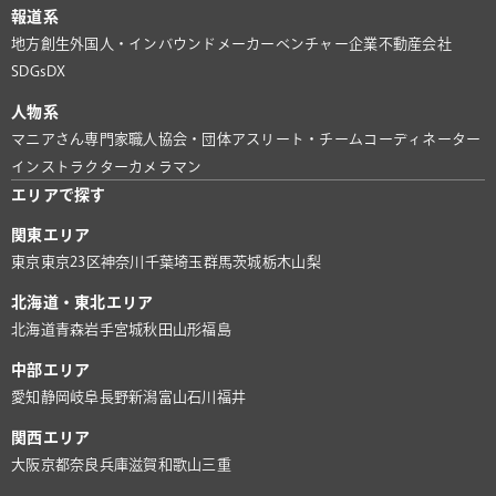
報道系
地方創生
外国人・インバウンド
メーカー
ベンチャー企業
不動産会社
SDGs
DX
人物系
マニアさん
専門家
職人
協会・団体
アスリート・チーム
コーディネーター
インストラクター
カメラマン
エリアで探す
関東エリア
東京
東京23区
神奈川
千葉
埼玉
群馬
茨城
栃木
山梨
北海道・東北エリア
北海道
青森
岩手
宮城
秋田
山形
福島
中部エリア
愛知
静岡
岐阜
長野
新潟
富山
石川
福井
関西エリア
大阪
京都
奈良
兵庫
滋賀
和歌山
三重