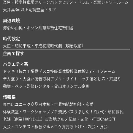
楽屋・控室
駐車場
グリーンバック
ピアノ・ドラム・楽器
シャワールーム
天井高3m以上
副調整室・サブ
周辺環境
海沿い
山奥・ポツン系
繁華街
住宅街
田舎
時代設定
大正・昭和
平成・平成初期
時代劇（明治以前）
企画で探す
バラエティ系
ドッキリ協力
工場見学
スゴ技
職業体験
授業体験
DIY・リフォーム
デカ盛り・大食い
密着取材
アプリ・サイト
ニッチ
落とし穴・穴掘り
動物・ペット
監修
レンタル・貸出
オリジナル企画
情報系
専門店
ユニーク商品
日本初・世界初
結婚相談・恋愛
体験教室・ワークショップ
プチ贅沢
バズりました！
Z世代・昭和世代
老舗（創業100年以上）
ご当地グルメ
伝統・文化・行事
ChatGPT
大会・コンテスト
駅舎グルメ
ロケ弁
打ち上げ・2次会・宴会