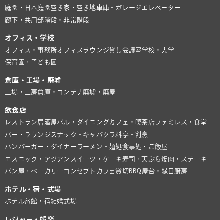
庭園・日本庭園
空き家・空き地
車庫・ガレージ
エレベーター
廊下・共用部
階段・非常階段
オフィス・学校
オフィス・事務所
オフィスラウンジ
貸し会議室
学校・大学
保育園・子ども園
倉庫・工場・廃墟
工場・工房
倉庫・コンテナ
廃墟・廃屋
飲食店
レストラン
居酒屋
バル・ダイニング
カフェ・喫茶店
ファミレス・食堂
バー・ラウンジ
スナック・キャバクラ
料亭・割烹
ハンバーガー・ダイナー
ラーメン・麺処
食事処・ご飯屋
エスニック・アジアン
スイーツ・ケーキ
寿司・天ぷら
焼肉・ステーキ
パン屋・ベーカリー
コンセプトカフェ
貸切BBQ
屋台・縁日
厨房
ホテル・宿・式場
ホテル
旅館・宿
結婚式場
レジャー・娯楽