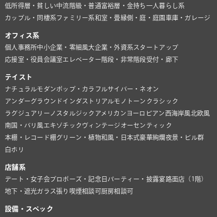
低所得層・貧しい
中流階級・普通
富裕層・金持ち
一人暮らし系
カップル・同棲系
ファミリー系
和室・畳
縁側・庭・庭園
車庫・ガレージ
オフィス系
個人事務所
中小企業・零細風
大企業・外資系
スタートアップ
応接室・役員会議室
エレベーター
階段・非常階段
受付・廊下
テイスト
ナチュラル
モダン
ポップ・カラフル
サイバー・ネオン
アンダーグラウンド
インダストリアル
モノトーン
クラシック
ラグジュアリー
ノスタルジック
アメリカン
ヨーロピアン
西海岸風
北欧風
南国・バリ風
エキゾチック
ヴィンテージ
オーセンティック
本棚・レコード棚
グリーン・植物
和風・日本式
豪華絢爛
夜景・ビル群
白ホリ
店舗系
デート・女子会
プロポーズ・記念日
パーティー・披露宴
路面店（1階）
地下・遮光
ガラス張り
喫煙相談可
厨房相談可
設備・スペック