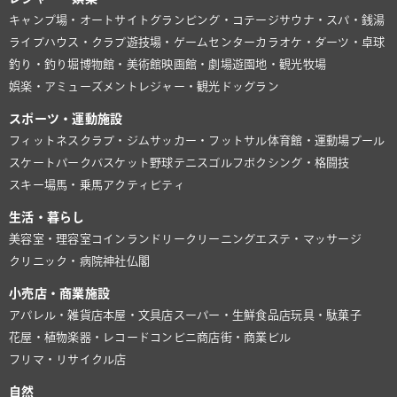
キャンプ場・オートサイト
グランピング・コテージ
サウナ・スパ・銭湯
ライブハウス・クラブ
遊技場・ゲームセンター
カラオケ・ダーツ・卓球
釣り・釣り堀
博物館・美術館
映画館・劇場
遊園地・観光牧場
娯楽・アミューズメント
レジャー・観光
ドッグラン
スポーツ・運動施設
フィットネスクラブ・ジム
サッカー・フットサル
体育館・運動場
プール
スケートパーク
バスケット
野球
テニス
ゴルフ
ボクシング・格闘技
スキー場
馬・乗馬
アクティビティ
生活・暮らし
美容室・理容室
コインランドリー
クリーニング
エステ・マッサージ
クリニック・病院
神社仏閣
小売店・商業施設
アパレル・雑貨店
本屋・文具店
スーパー・生鮮食品店
玩具・駄菓子
花屋・植物
楽器・レコード
コンビニ
商店街・商業ビル
フリマ・リサイクル店
自然