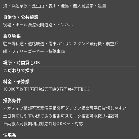
海・浜辺
草原・芝生
山・森
川・池
島・無人島
農家・農園
自治体・公共施設
役場・ホール
漁港
公園
道路・トンネル
乗り物系
駐車場
私道・道路
鉄道・電車
ガソリンスタンド
飛行機・航空系
船・フェリー
ゴーカート
特殊車両
場所・時間貸しOK
こだわりで探す
料金・予算感
10,000円以下
1万円台
2万円台
3万円台
4万円以上
撮影条件
ネガティブ相談可
楽器演奏相談可
グラビア相談可
平日貸切しやすい
土日貸切しやすい
建て込み相談可
スモーク相談可
水撒き相談可
車両搬入可
長期利用対応
外観OK
ペット対応
住宅系