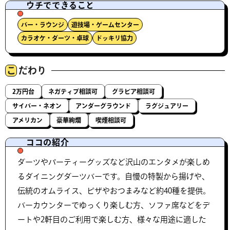
ウチでできること
バー・ラウンジ
遊技場・ゲームセンター
カラオケ・ダーツ・卓球
ドッキリ協力
こ
だわり
2万円台
ネガティブ相談可
グラビア相談可
サイバー・ネオン
アンダーグラウンド
ラグジュアリー
アメリカン
豪華絢爛
喫煙相談可
ココの紹介
ダーツやパーティーグッズなど沢山のエンタメが楽しめ
るダイニングダーツバーです。自慢の特製から揚げや、
伝統のオムライス、ピザやおつまみなど約40種を提供。
バーカウンターでゆっくり楽しむ方、ソファ席などをデ
ートや2軒目のご利用で楽しむ方、様々な用途に適した