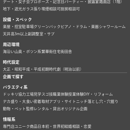
デート・女子会
プロポーズ・記念日
パーティー・披露宴
路面店（1階）
地下・遮光
ガラス張り
喫煙相談可
厨房相談可
設備・スペック
楽屋・控室
駐車場
グリーンバック
ピアノ・ドラム・楽器
シャワールーム
天井高3m以上
副調整室・サブ
周辺環境
海沿い
山奥・ポツン系
繁華街
住宅街
田舎
時代設定
大正・昭和
平成・平成初期
時代劇（明治以前）
企画で探す
バラエティ系
ドッキリ協力
工場見学
スゴ技
職業体験
授業体験
DIY・リフォーム
デカ盛り・大食い
密着取材
アプリ・サイト
ニッチ
落とし穴・穴掘り
動物・ペット
監修
レンタル・貸出
オリジナル企画
情報系
専門店
ユニーク商品
日本初・世界初
結婚相談・恋愛