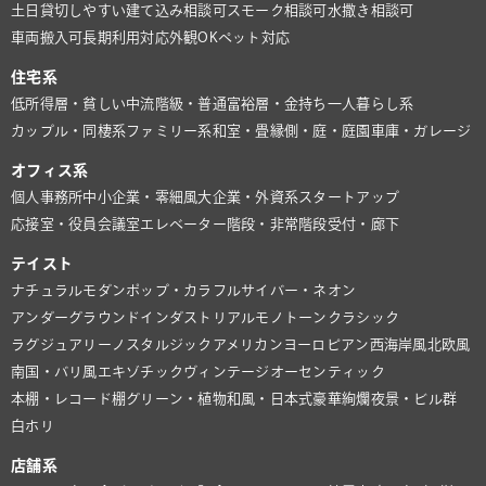
土日貸切しやすい
建て込み相談可
スモーク相談可
水撒き相談可
車両搬入可
長期利用対応
外観OK
ペット対応
住宅系
低所得層・貧しい
中流階級・普通
富裕層・金持ち
一人暮らし系
カップル・同棲系
ファミリー系
和室・畳
縁側・庭・庭園
車庫・ガレージ
オフィス系
個人事務所
中小企業・零細風
大企業・外資系
スタートアップ
応接室・役員会議室
エレベーター
階段・非常階段
受付・廊下
テイスト
ナチュラル
モダン
ポップ・カラフル
サイバー・ネオン
アンダーグラウンド
インダストリアル
モノトーン
クラシック
ラグジュアリー
ノスタルジック
アメリカン
ヨーロピアン
西海岸風
北欧風
南国・バリ風
エキゾチック
ヴィンテージ
オーセンティック
本棚・レコード棚
グリーン・植物
和風・日本式
豪華絢爛
夜景・ビル群
白ホリ
店舗系