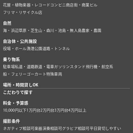
花屋・植物
楽器・レコード
コンビニ
商店街・商業ビル
フリマ・リサイクル店
自然
海・浜辺
草原・芝生
山・森
川・池
島・無人島
農家・農園
自治体・公共施設
役場・ホール
漁港
公園
道路・トンネル
乗り物系
駐車場
私道・道路
鉄道・電車
ガソリンスタンド
飛行機・航空系
船・フェリー
ゴーカート
特殊車両
場所・時間貸しOK
こだわりで探す
料金・予算感
10,000円以下
1万円台
2万円台
3万円台
4万円以上
撮影条件
ネガティブ相談可
楽器演奏相談可
グラビア相談可
平日貸切しやすい