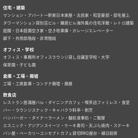
住宅・建築
マンション・アパート
一軒家
日本家屋・古民家・和室
豪邸・邸宅
屋上
タワーマンション
貸別荘
ビル・雑居ビル
海外風の住宅
洋館・レトロ建築
庭園・日本庭園
空き家・空き地
車庫・ガレージ
エレベーター
廊下・共用部
階段・非常階段
オフィス・学校
オフィス・事務所
オフィスラウンジ
貸し会議室
学校・大学
保育園・子ども園
倉庫・工場・廃墟
工場・工房
倉庫・コンテナ
廃墟・廃屋
飲食店
レストラン
居酒屋
バル・ダイニング
カフェ・喫茶店
ファミレス・食堂
バー・ラウンジ
スナック・キャバクラ
料亭・割烹
ハンバーガー・ダイナー
ラーメン・麺処
食事処・ご飯屋
エスニック・アジアン
スイーツ・ケーキ
寿司・天ぷら
焼肉・ステーキ
パン屋・ベーカリー
コンセプトカフェ
貸切BBQ
屋台・縁日
厨房