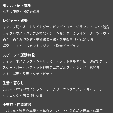
ホテル・宿・式場
ホテル
旅館・宿
結婚式場
レジャー・娯楽
キャンプ場・オートサイト
グランピング・コテージ
サウナ・スパ・銭湯
ライブハウス・クラブ
遊技場・ゲームセンター
カラオケ・ダーツ・卓球
釣り・釣り堀
博物館・美術館
映画館・劇場
遊園地・観光牧場
娯楽・アミューズメント
レジャー・観光
ドッグラン
スポーツ・運動施設
フィットネスクラブ・ジム
サッカー・フットサル
体育館・運動場
プール
スケートパーク
バスケット
野球
テニス
ゴルフ
ボクシング・格闘技
スキー場
馬・乗馬
アクティビティ
生活・暮らし
美容室・理容室
コインランドリー
クリーニング
エステ・マッサージ
クリニック・病院
神社仏閣
小売店・商業施設
アパレル・雑貨店
本屋・文具店
スーパー・生鮮食品店
玩具・駄菓子