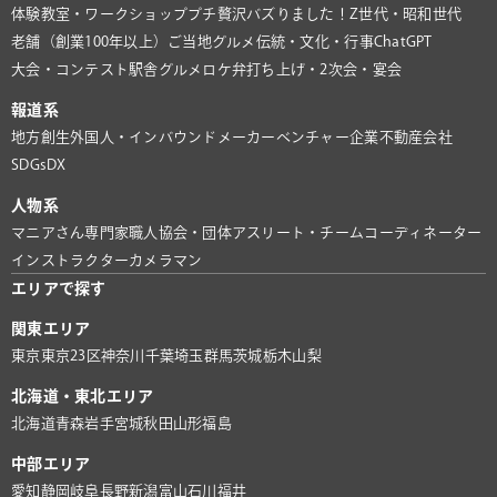
体験教室・ワークショップ
プチ贅沢
バズりました！
Z世代・昭和世代
老舗（創業100年以上）
ご当地グルメ
伝統・文化・行事
ChatGPT
大会・コンテスト
駅舎グルメ
ロケ弁
打ち上げ・2次会・宴会
報道系
地方創生
外国人・インバウンド
メーカー
ベンチャー企業
不動産会社
SDGs
DX
人物系
マニアさん
専門家
職人
協会・団体
アスリート・チーム
コーディネーター
インストラクター
カメラマン
エリアで探す
関東エリア
東京
東京23区
神奈川
千葉
埼玉
群馬
茨城
栃木
山梨
北海道・東北エリア
北海道
青森
岩手
宮城
秋田
山形
福島
中部エリア
愛知
静岡
岐阜
長野
新潟
富山
石川
福井