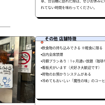
草、合羽橋に訪れた際は、ぜひお休みに
れてない時間を味わってください。
その他 店舗特徴
▪️飲食物の持ち込みできる ※軽食に限る
▪️店内全席禁煙
▪️月額プランあり：1ヶ月通い放題（珈琲なし
▪️看板犬がいます（犬好き大歓迎です）
▪️荷物のお預かりシステムがある
▪️冷めてもおいしい「魔性の味」のコー