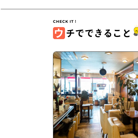
ウ
チでできること