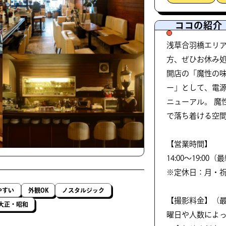
ココの紹介
浅草合羽橋エリ
方、ぜひお休み処
開店の「魔性の
ー」として、電源
ニューアル。 魔
で落ち着ける空
【営業時間】
14:00〜19:00（
※定休日：月・
やすい
外観OK
ノスタルジック
【撮影料金】（最
大正・昭和
曜日や人数によ