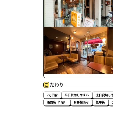
こ
だわり
2万円台
平日貸切しやすい
土日貸切し
路面店（1階）
厨房相談可
繁華街