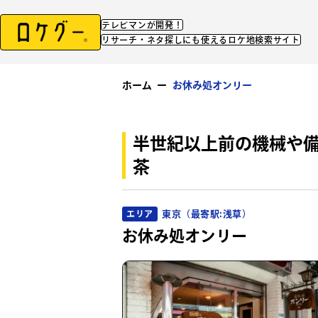
テレビマンが開発！
リサーチ・ネタ探しにも使えるロケ地検索サイト
ホーム
ー
お休み処オンリー
半世紀以上前の機械や
茶
東京（最寄駅:浅草）
エリア
お休み処オンリー