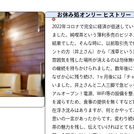
お休み処オンリー ヒストリー
2022年コロナで完全に経済が低迷して
ました。純喫茶という薄利多売のビジネ
結果でした。そんな時に、以前取引先で
ントの方（井上さん）から「浅草という
雰囲気を残した場所が消えるのは勿体無
の継続を持ちかけられました。数年後に
なぜか心に残り続け、1ヶ月後には「チ
いました。井上さんと二人三脚で急ピッチ
アルオープン！電源、WiFi等の設備を
を減らすため、食事の提供を無くすなど
在浮き沈みはありますが、何とかやって
思いの一言があったからです。変わり続
茶の魅力を残し、伝えていければとても