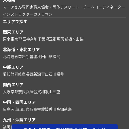
マニアさん
専門家
職人
協会・団体
アスリート・チーム
コーディネーター
インストラクター
カメラマン
エリアで探す
関東エリア
東京
東京23区
神奈川
千葉
埼玉
群馬
茨城
栃木
山梨
北海道・東北エリア
北海道
青森
岩手
宮城
秋田
山形
福島
中部エリア
愛知
静岡
岐阜
長野
新潟
富山
石川
福井
関西エリア
大阪
京都
奈良
兵庫
滋賀
和歌山
三重
中国・四国エリア
広島
岡山
山口
鳥取
島根
愛媛
香川
高知
徳島
九州・沖縄エリア
福岡
佐賀
長崎
熊本
大分
宮崎
鹿児島
沖縄