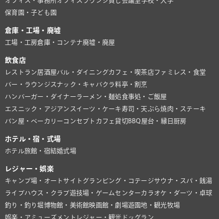
オフィス・事務所
オフィスラウンジ
貸し会議室
学校・大学
保育園・子ども園
倉庫・工場・廃墟
工場・工房
倉庫・コンテナ
廃墟・廃屋
飲食店
レストラン
居酒屋
バル・ダイニング
カフェ・喫茶店
ファミレス・食堂
バー・ラウンジ
スナック・キャバクラ
料亭・割烹
ハンバーガー・ダイナー
ラーメン・麺処
食事処・ご飯屋
エスニック・アジアン
スイーツ・ケーキ
寿司・天ぷら
焼肉・ステーキ
パン屋・ベーカリー
コンセプトカフェ
貸切BBQ
屋台・縁日
厨房
ホテル・宿・式場
ホテル
旅館・宿
結婚式場
レジャー・娯楽
キャンプ場・オートサイト
グランピング・コテージ
サウナ・スパ・銭湯
ライブハウス・クラブ
遊技場・ゲームセンター
カラオケ・ダーツ・卓球
釣り・釣り堀
博物館・美術館
映画館・劇場
遊園地・観光牧場
娯楽・アミューズメント
レジャー・観光
ドッグラン