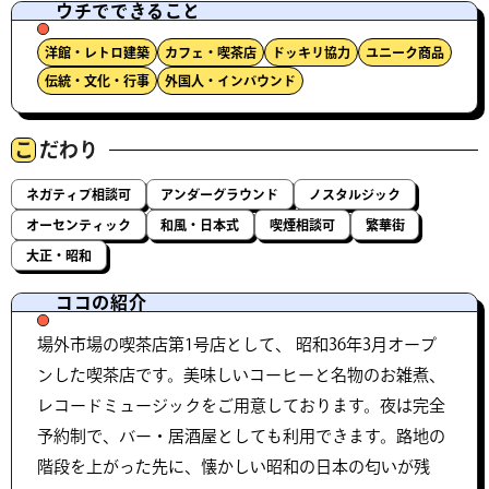
ウチでできること
洋館・レトロ建築
カフェ・喫茶店
ドッキリ協力
ユニーク商品
伝統・文化・行事
外国人・インバウンド
こ
だわり
ネガティブ相談可
アンダーグラウンド
ノスタルジック
オーセンティック
和風・日本式
喫煙相談可
繁華街
大正・昭和
ココの紹介
場外市場の喫茶店第1号店として、 昭和36年3月オープ
ンした喫茶店です。美味しいコーヒーと名物のお雑煮、
レコードミュージックをご用意しております。夜は完全
予約制で、バー・居酒屋としても利用できます。路地の
階段を上がった先に、懐かしい昭和の日本の匂いが残