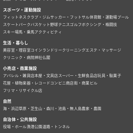
スポーツ・運動施設
フィットネスクラブ・ジム
サッカー・フットサル
体育館・運動場
プール
スケートパーク
バスケット
野球
テニス
ゴルフ
ボクシング・格闘技
スキー場
馬・乗馬
アクティビティ
生活・暮らし
美容室・理容室
コインランドリー
クリーニング
エステ・マッサージ
クリニック・病院
神社仏閣
小売店・商業施設
アパレル・雑貨店
本屋・文具店
スーパー・生鮮食品店
玩具・駄菓子
花屋・植物
楽器・レコード
コンビニ
商店街・商業ビル
フリマ・リサイクル店
自然
海・浜辺
草原・芝生
山・森
川・池
島・無人島
農家・農園
自治体・公共施設
役場・ホール
漁港
公園
道路・トンネル