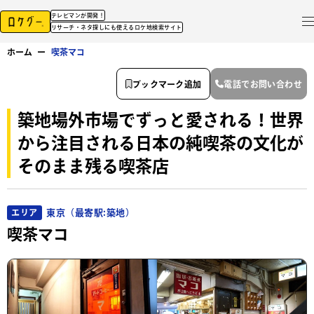
テレビマンが開発！
リサーチ・ネタ探しにも使えるロケ地検索サイト
ホーム
ー
喫茶マコ
ブックマーク追加
電話でお問い合わせ
築地場外市場でずっと愛される！世界
から注目される日本の純喫茶の文化が
そのまま残る喫茶店
東京（最寄駅:築地）
エリア
喫茶マコ