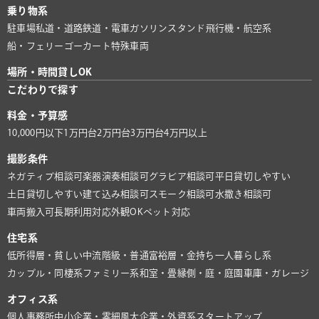
乗り物系
駐車場
私道・道路
鉄道・電車
ガソリンスタンド
飛行機・航空系
船・フェリー
ゴーカート
特殊車両
場所・時間貸しOK
こだわりで探す
料金・予算感
10,000円以下
1万円台
2万円台
3万円台
4万円以上
撮影条件
ネガティブ相談可
楽器演奏相談可
グラビア相談可
平日貸切しやすい
土日貸切しやすい
建て込み相談可
スモーク相談可
水撒き相談可
車両搬入可
長期利用対応
外観OK
ペット対応
住宅系
低所得層・貧しい
中流階級・普通
富裕層・金持ち
一人暮らし系
カップル・同棲系
ファミリー系
和室・畳
縁側・庭・庭園
車庫・ガレージ
オフィス系
個人事務所
中小企業・零細風
大企業・外資系
スタートアップ