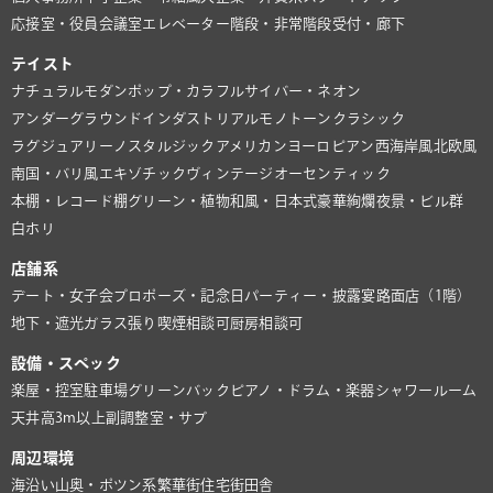
応接室・役員会議室
エレベーター
階段・非常階段
受付・廊下
テイスト
ナチュラル
モダン
ポップ・カラフル
サイバー・ネオン
アンダーグラウンド
インダストリアル
モノトーン
クラシック
ラグジュアリー
ノスタルジック
アメリカン
ヨーロピアン
西海岸風
北欧風
南国・バリ風
エキゾチック
ヴィンテージ
オーセンティック
本棚・レコード棚
グリーン・植物
和風・日本式
豪華絢爛
夜景・ビル群
白ホリ
店舗系
デート・女子会
プロポーズ・記念日
パーティー・披露宴
路面店（1階）
地下・遮光
ガラス張り
喫煙相談可
厨房相談可
設備・スペック
楽屋・控室
駐車場
グリーンバック
ピアノ・ドラム・楽器
シャワールーム
天井高3m以上
副調整室・サブ
周辺環境
海沿い
山奥・ポツン系
繁華街
住宅街
田舎