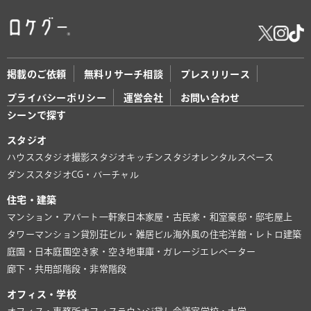
掲載のご依頼
無料リサーチ相談
プレスリリース
プライバシーポリシー
運営会社
お問い合わせ
シーンで探す
スタジオ
ハウススタジオ
撮影スタジオ
キッチンスタジオ
レンタルスペース
ダンススタジオ
CG・バーチャル
住宅・建築
マンション・アパート
一軒家
日本家屋・古民家・和室
豪邸・邸宅
屋上
タワーマンション
貸別荘
ビル・雑居ビル
海外風の住宅
洋館・レトロ建築
庭園・日本庭園
空き家・空き地
車庫・ガレージ
エレベーター
廊下・共用部
階段・非常階段
オフィス・学校