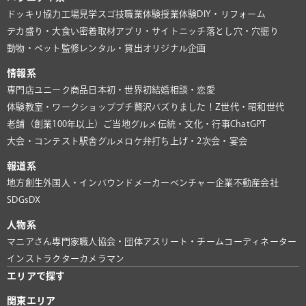
ドッキリ協力
工場見学
スゴ技
職業体験
授業体験
DIY・リフォーム
デカ盛り・大食い
密着取材
アプリ・サイト
ニッチ
落とし穴・穴掘り
動物・ペット
監修
レンタル・貸出
オリジナル企画
情報系
専門店
ユニーク商品
日本初・世界初
結婚相談・恋愛
体験教室・ワークショップ
プチ贅沢
バズりました！
Z世代・昭和世代
老舗（創業100年以上）
ご当地グルメ
伝統・文化・行事
ChatGPT
大会・コンテスト
駅舎グルメ
ロケ弁
打ち上げ・2次会・宴会
報道系
地方創生
外国人・インバウンド
メーカー
ベンチャー企業
不動産会社
SDGs
DX
人物系
マニアさん
専門家
職人
協会・団体
アスリート・チーム
コーディネーター
インストラクター
カメラマン
エリアで探す
関東エリア