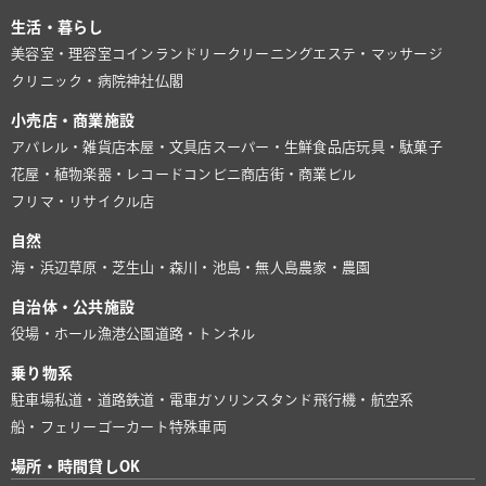
生活・暮らし
美容室・理容室
コインランドリー
クリーニング
エステ・マッサージ
クリニック・病院
神社仏閣
小売店・商業施設
アパレル・雑貨店
本屋・文具店
スーパー・生鮮食品店
玩具・駄菓子
花屋・植物
楽器・レコード
コンビニ
商店街・商業ビル
フリマ・リサイクル店
自然
海・浜辺
草原・芝生
山・森
川・池
島・無人島
農家・農園
自治体・公共施設
役場・ホール
漁港
公園
道路・トンネル
乗り物系
駐車場
私道・道路
鉄道・電車
ガソリンスタンド
飛行機・航空系
船・フェリー
ゴーカート
特殊車両
場所・時間貸しOK