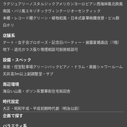
ラグジュアリー
ノスタルジック
アメリカン
ヨーロピアン
西海岸風
北欧風
南国・バリ風
エキゾチック
ヴィンテージ
オーセンティック
本棚・レコード棚
グリーン・植物
和風・日本式
豪華絢爛
夜景・ビル群
白ホリ
店舗系
デート・女子会
プロポーズ・記念日
パーティー・披露宴
路面店（1階）
地下・遮光
ガラス張り
喫煙相談可
厨房相談可
設備・スペック
楽屋・控室
駐車場
グリーンバック
ピアノ・ドラム・楽器
シャワールーム
天井高3m以上
副調整室・サブ
周辺環境
海沿い
山奥・ポツン系
繁華街
住宅街
田舎
時代設定
大正・昭和
平成・平成初期
時代劇（明治以前）
企画で探す
バラエティ系