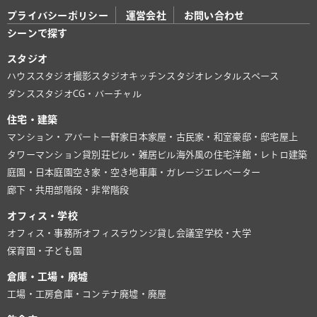
プライバシーポリシー
運営会社
お問い合わせ
シーンで探す
スタジオ
ハウススタジオ
撮影スタジオ
キッチンスタジオ
レンタルスペース
ダンススタジオ
CG・バーチャル
住宅・建築
マンション・アパート
一軒家
日本家屋・古民家・和室
豪邸・邸宅
屋上
タワーマンション
貸別荘
ビル・雑居ビル
海外風の住宅
洋館・レトロ建築
庭園・日本庭園
空き家・空き地
車庫・ガレージ
エレベーター
廊下・共用部
階段・非常階段
オフィス・学校
オフィス・事務所
オフィスラウンジ
貸し会議室
学校・大学
保育園・子ども園
倉庫・工場・廃墟
工場・工房
倉庫・コンテナ
廃墟・廃屋