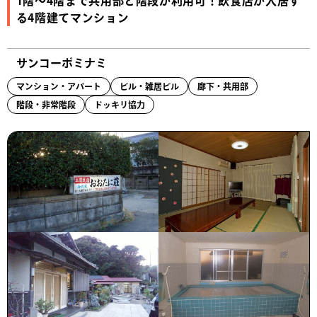
1階～4階まで共用部と階段が利用可！飲食店が入居す
る4階建てマンション
サンコーポミナミ
マンション・アパート
ビル・雑居ビル
廊下・共用部
階段・非常階段
ドッキリ協力