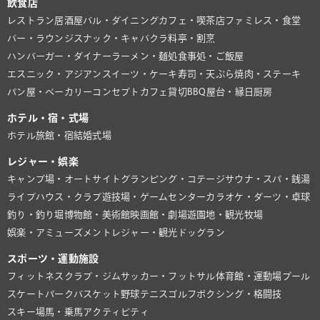
飲食店
レストラン
居酒屋
バル・ダイニング
カフェ・喫茶店
ファミレス・食堂
バー・ラウンジ
スナック・キャバクラ
料亭・割烹
ハンバーガー・ダイナー
ラーメン・麺処
食事処・ご飯屋
エスニック・アジアン
スイーツ・ケーキ
寿司・天ぷら
焼肉・ステーキ
パン屋・ベーカリー
コンセプトカフェ
貸切BBQ
屋台・縁日
厨房
ホテル・宿・式場
ホテル
旅館・宿
結婚式場
レジャー・娯楽
キャンプ場・オートサイト
グランピング・コテージ
サウナ・スパ・銭湯
ライブハウス・クラブ
遊技場・ゲームセンター
カラオケ・ダーツ・卓球
釣り・釣り堀
博物館・美術館
映画館・劇場
遊園地・観光牧場
娯楽・アミューズメント
レジャー・観光
ドッグラン
スポーツ・運動施設
フィットネスクラブ・ジム
サッカー・フットサル
体育館・運動場
プール
スケートパーク
バスケット
野球
テニス
ゴルフ
ボクシング・格闘技
スキー場
馬・乗馬
アクティビティ