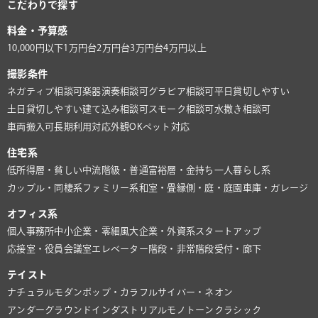
こだわりで探す
料金・予算感
10,000円以下
1万円台
2万円台
3万円台
4万円以上
撮影条件
ネガティブ相談可
楽器演奏相談可
グラビア相談可
平日貸切しやすい
土日貸切しやすい
建て込み相談可
スモーク相談可
水撒き相談可
車両搬入可
長期利用対応
外観OK
ペット対応
住宅系
低所得層・貧しい
中流階級・普通
富裕層・金持ち
一人暮らし系
カップル・同棲系
ファミリー系
和室・畳
縁側・庭・庭園
車庫・ガレージ
オフィス系
個人事務所
中小企業・零細風
大企業・外資系
スタートアップ
応接室・役員会議室
エレベーター
階段・非常階段
受付・廊下
テイスト
ナチュラル
モダン
ポップ・カラフル
サイバー・ネオン
アンダーグラウンド
インダストリアル
モノトーン
クラシック