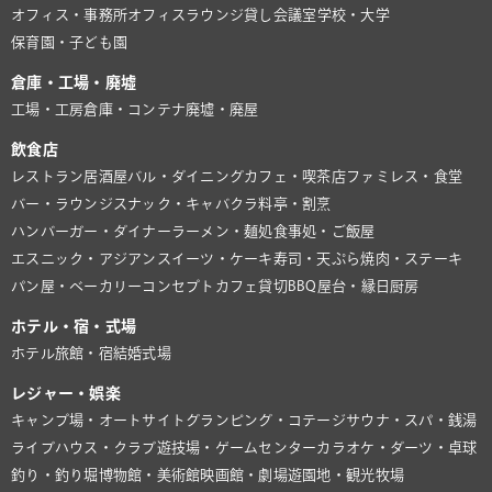
オフィス・事務所
オフィスラウンジ
貸し会議室
学校・大学
保育園・子ども園
倉庫・工場・廃墟
工場・工房
倉庫・コンテナ
廃墟・廃屋
飲食店
レストラン
居酒屋
バル・ダイニング
カフェ・喫茶店
ファミレス・食堂
バー・ラウンジ
スナック・キャバクラ
料亭・割烹
ハンバーガー・ダイナー
ラーメン・麺処
食事処・ご飯屋
エスニック・アジアン
スイーツ・ケーキ
寿司・天ぷら
焼肉・ステーキ
パン屋・ベーカリー
コンセプトカフェ
貸切BBQ
屋台・縁日
厨房
ホテル・宿・式場
ホテル
旅館・宿
結婚式場
レジャー・娯楽
キャンプ場・オートサイト
グランピング・コテージ
サウナ・スパ・銭湯
ライブハウス・クラブ
遊技場・ゲームセンター
カラオケ・ダーツ・卓球
釣り・釣り堀
博物館・美術館
映画館・劇場
遊園地・観光牧場