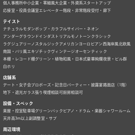
個人事務所
中小企業・零細風
大企業・外資系
スタートアップ
応接室・役員会議室
エレベーター
階段・非常階段
受付・廊下
テイスト
ナチュラル
モダン
ポップ・カラフル
サイバー・ネオン
アンダーグラウンド
インダストリアル
モノトーン
クラシック
ラグジュアリー
ノスタルジック
アメリカン
ヨーロピアン
西海岸風
北欧風
南国・バリ風
エキゾチック
ヴィンテージ
オーセンティック
本棚・レコード棚
グリーン・植物
和風・日本式
豪華絢爛
夜景・ビル群
白ホリ
店舗系
デート・女子会
プロポーズ・記念日
パーティー・披露宴
路面店（1階）
地下・遮光
ガラス張り
喫煙相談可
厨房相談可
設備・スペック
楽屋・控室
駐車場
グリーンバック
ピアノ・ドラム・楽器
シャワールーム
天井高3m以上
副調整室・サブ
周辺環境