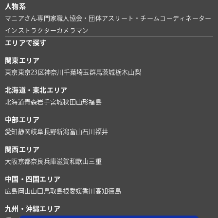
人物系
マニアさん
専門家
職人
協会・団体
アスリート・チーム
コーディネーター
インストラクター
カメラマン
エリアで探す
関東エリア
東京
東京23区
神奈川
千葉
埼玉
群馬
茨城
栃木
山梨
北海道・東北エリア
北海道
青森
岩手
宮城
秋田
山形
福島
中部エリア
愛知
静岡
岐阜
長野
新潟
富山
石川
福井
関西エリア
大阪
京都
奈良
兵庫
滋賀
和歌山
三重
中国・四国エリア
広島
岡山
山口
鳥取
島根
愛媛
香川
高知
徳島
九州・沖縄エリア