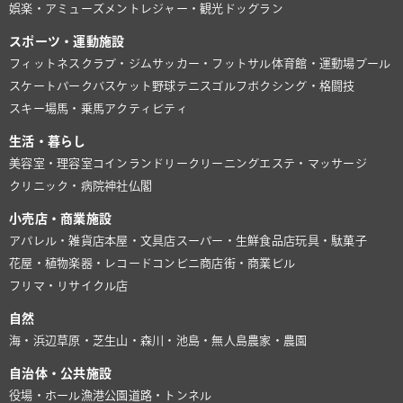
娯楽・アミューズメント
レジャー・観光
ドッグラン
スポーツ・運動施設
フィットネスクラブ・ジム
サッカー・フットサル
体育館・運動場
プール
スケートパーク
バスケット
野球
テニス
ゴルフ
ボクシング・格闘技
スキー場
馬・乗馬
アクティビティ
生活・暮らし
美容室・理容室
コインランドリー
クリーニング
エステ・マッサージ
クリニック・病院
神社仏閣
小売店・商業施設
アパレル・雑貨店
本屋・文具店
スーパー・生鮮食品店
玩具・駄菓子
花屋・植物
楽器・レコード
コンビニ
商店街・商業ビル
フリマ・リサイクル店
自然
海・浜辺
草原・芝生
山・森
川・池
島・無人島
農家・農園
自治体・公共施設
役場・ホール
漁港
公園
道路・トンネル