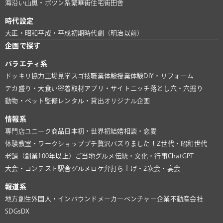
海沿い
山奥・ポツン系
繁華街
住宅街
田舎
時代設定
大正・昭和
平成・平成初期
時代劇（明治以前）
企画で探す
バラエティ系
ドッキリ協力
工場見学
スゴ技
職業体験
授業体験
DIY・リフォーム
デカ盛り・大食い
密着取材
アプリ・サイト
ニッチ
落とし穴・穴掘り
動物・ペット
監修
レンタル・貸出
オリジナル企画
情報系
専門店
ユニーク商品
日本初・世界初
結婚相談・恋愛
体験教室・ワークショップ
プチ贅沢
バズりました！
Z世代・昭和世代
老舗（創業100年以上）
ご当地グルメ
伝統・文化・行事
ChatGPT
大会・コンテスト
駅舎グルメ
ロケ弁
打ち上げ・2次会・宴会
報道系
地方創生
外国人・インバウンド
メーカー
ベンチャー企業
不動産会社
SDGs
DX