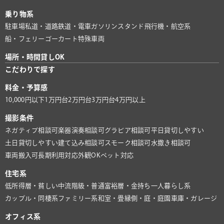
乗り物系
駐車場
私道・道路
鉄道・電車
ガソリンスタンド
飛行機・航空系
船・フェリー
ゴーカート
特殊車両
場所・時間貸しOK
こだわりで探す
料金・予算感
10,000円以下
1万円台
2万円台
3万円台
4万円以上
撮影条件
ネガティブ相談可
楽器演奏相談可
グラビア相談可
平日貸切しやすい
土日貸切しやすい
建て込み相談可
スモーク相談可
水撒き相談可
車両搬入可
長期利用対応
外観OK
ペット対応
住宅系
低所得層・貧しい
中流階級・普通
富裕層・金持ち
一人暮らし系
カップル・同棲系
ファミリー系
和室・畳
縁側・庭・庭園
車庫・ガレージ
オフィス系