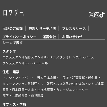
掲載のご依頼
無料リサーチ相談
プレスリリース
プライバシーポリシー
運営会社
お問い合わせ
シーンで探す
スタジオ
ハウススタジオ
撮影スタジオ
キッチンスタジオ
レンタルスペース
ダンススタジオ
CG・バーチャル
住宅・建築
マンション・アパート
一軒家
日本家屋・古民家・和室
豪邸・邸宅
屋上
タワーマンション
貸別荘
ビル・雑居ビル
海外風の住宅
洋館・レトロ建築
庭園・日本庭園
空き家・空き地
車庫・ガレージ
エレベーター
廊下・共用部
階段・非常階段
オフィス・学校