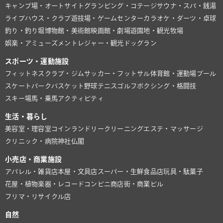
キャンプ場・オートサイト
グランピング・コテージ
サウナ・スパ・銭湯
ライブハウス・クラブ
遊技場・ゲームセンター
カラオケ・ダーツ・卓球
釣り・釣り堀
博物館・美術館
映画館・劇場
遊園地・観光牧場
娯楽・アミューズメント
レジャー・観光
ドッグラン
スポーツ・運動施設
フィットネスクラブ・ジム
サッカー・フットサル
体育館・運動場
プール
スケートパーク
バスケット
野球
テニス
ゴルフ
ボクシング・格闘技
スキー場
馬・乗馬
アクティビティ
生活・暮らし
美容室・理容室
コインランドリー
クリーニング
エステ・マッサージ
クリニック・病院
神社仏閣
小売店・商業施設
アパレル・雑貨店
本屋・文具店
スーパー・生鮮食品店
玩具・駄菓子
花屋・植物
楽器・レコード
コンビニ
商店街・商業ビル
フリマ・リサイクル店
自然