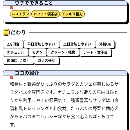
ウチでできること
レストラン
カフェ・喫茶店
ドッキリ協力
こ
だわり
2万円台
平日貸切しやすい
土日貸切しやすい
外観OK
ナチュラル
モダン
グリーン・植物
デート・女子会
路面店（1階）
ガラス張り
ココの紹介
和食材と野菜がたっぷりのサラダとカフェが楽しめるサ
ラダパスタ専門店です。ナチュラルな造りの店内はひと
りから利用しやすい雰囲気で、種類豊富なサラダは自家
製和風ドレッシングと和食材、たっぷりの野菜と歯応え
があるパスタでヘルシーながら食べ応えもばっちりで
す。