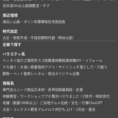
天井高3m以上
副調整室・サブ
周辺環境
海沿い
山奥・ポツン系
繁華街
住宅街
田舎
時代設定
大正・昭和
平成・平成初期
時代劇（明治以前）
企画で探す
バラエティ系
ドッキリ協力
工場見学
スゴ技
職業体験
授業体験
DIY・リフォーム
デカ盛り・大食い
密着取材
アプリ・サイト
ニッチ
落とし穴・穴掘り
動物・ペット
監修
レンタル・貸出
オリジナル企画
情報系
専門店
ユニーク商品
日本初・世界初
結婚相談・恋愛
体験教室・ワークショップ
プチ贅沢
バズりました！
Z世代・昭和世代
老舗（創業100年以上）
ご当地グルメ
伝統・文化・行事
ChatGPT
大会・コンテスト
駅舎グルメ
ロケ弁
打ち上げ・2次会・宴会