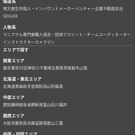
報道系
地方創生
外国人・インバウンド
メーカー
ベンチャー企業
不動産会社
SDGs
DX
人物系
マニアさん
専門家
職人
協会・団体
アスリート・チーム
コーディネーター
インストラクター
カメラマン
エリアで探す
関東エリア
東京
東京23区
神奈川
千葉
埼玉
群馬
茨城
栃木
山梨
北海道・東北エリア
北海道
青森
岩手
宮城
秋田
山形
福島
中部エリア
愛知
静岡
岐阜
長野
新潟
富山
石川
福井
関西エリア
大阪
京都
奈良
兵庫
滋賀
和歌山
三重
中国・四国エリア