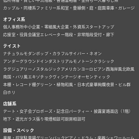
低所得層・貧しい
中流階級・普通
富裕層・金持ち
一人暮らし系
カップル・同棲系
ファミリー系
和室・畳
縁側・庭・庭園
車庫・ガレージ
オフィス系
個人事務所
中小企業・零細風
大企業・外資系
スタートアップ
応接室・役員会議室
エレベーター
階段・非常階段
受付・廊下
テイスト
ナチュラル
モダン
ポップ・カラフル
サイバー・ネオン
アンダーグラウンド
インダストリアル
モノトーン
クラシック
ラグジュアリー
ノスタルジック
アメリカン
ヨーロピアン
西海岸風
北欧風
南国・バリ風
エキゾチック
ヴィンテージ
オーセンティック
本棚・レコード棚
グリーン・植物
和風・日本式
豪華絢爛
夜景・ビル群
白ホリ
店舗系
デート・女子会
プロポーズ・記念日
パーティー・披露宴
路面店（1階）
地下・遮光
ガラス張り
喫煙相談可
厨房相談可
設備・スペック
楽屋・控室
駐車場
グリーンバック
ピアノ・ドラム・楽器
シャワールーム