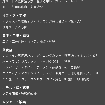
庭園・日本庭園
空き家・空き地
車庫・ガレージ
エレベーター
廊下・共用部
階段・非常階段
オフィス・学校
オフィス・事務所
オフィスラウンジ
貸し会議室
学校・大学
保育園・子ども園
倉庫・工場・廃墟
工場・工房
倉庫・コンテナ
廃墟・廃屋
飲食店
レストラン
居酒屋
バル・ダイニング
カフェ・喫茶店
ファミレス・食堂
バー・ラウンジ
スナック・キャバクラ
料亭・割烹
ハンバーガー・ダイナー
ラーメン・麺処
食事処・ご飯屋
エスニック・アジアン
スイーツ・ケーキ
寿司・天ぷら
焼肉・ステーキ
パン屋・ベーカリー
コンセプトカフェ
貸切BBQ
屋台・縁日
厨房
ホテル・宿・式場
ホテル
旅館・宿
結婚式場
レジャー・娯楽