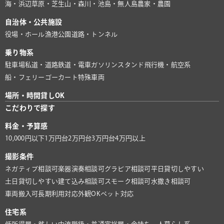
海・浜辺
草原・芝生
山・森
川・池
島・無人島
農家・農園
自治体・公共施設
役場・ホール
漁港
公園
道路・トンネル
乗り物系
駐車場
私道・道路
鉄道・電車
ガソリンスタンド
飛行機・航空系
船・フェリー
ゴーカート
特殊車両
場所・時間貸しOK
こだわりで探す
料金・予算感
10,000円以下
1万円台
2万円台
3万円台
4万円以上
撮影条件
ネガティブ相談可
楽器演奏相談可
グラビア相談可
平日貸切しやすい
土日貸切しやすい
建て込み相談可
スモーク相談可
水撒き相談可
車両搬入可
長期利用対応
外観OK
ペット対応
住宅系