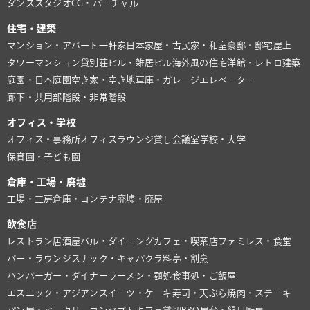
ダンススタジオ
CG・バーチャル
住宅・建築
マンション・アパート
一軒家
日本家屋・古民家・和室
豪邸・邸宅
屋上
タワーマンション
貸別荘
ビル・雑居ビル
海外風の住宅
洋館・レトロ建築
庭園・日本庭園
空き家・空き地
車庫・ガレージ
エレベーター
廊下・共用部
階段・非常階段
オフィス・学校
オフィス・事務所
オフィスラウンジ
貸し会議室
学校・大学
保育園・子ども園
倉庫・工場・廃墟
工場・工房
倉庫・コンテナ
廃墟・廃屋
飲食店
レストラン
居酒屋
バル・ダイニング
カフェ・喫茶店
ファミレス・食堂
バー・ラウンジ
スナック・キャバクラ
料亭・割烹
ハンバーガー・ダイナー
ラーメン・麺処
食事処・ご飯屋
エスニック・アジアン
スイーツ・ケーキ
寿司・天ぷら
焼肉・ステーキ