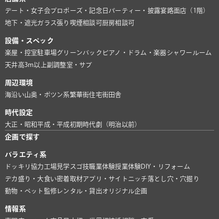
デート・女子会
プロポーズ・記念日
パーティー・披露宴
路面店（1階）
地下・遮光
ガラス張り
喫煙相談可
厨房相談可
設備・スペック
楽屋・控室
駐車場
グリーンバック
ピアノ・ドラム・楽器
シャワールーム
天井高3m以上
副調整室・サブ
周辺環境
海沿い
山奥・ポツン系
繁華街
住宅街
田舎
時代設定
大正・昭和
平成・平成初期
時代劇（明治以前）
企画で探す
バラエティ系
ドッキリ協力
工場見学
スゴ技
職業体験
授業体験
DIY・リフォーム
デカ盛り・大食い
密着取材
アプリ・サイト
ニッチ
落とし穴・穴掘り
動物・ペット
監修
レンタル・貸出
オリジナル企画
情報系