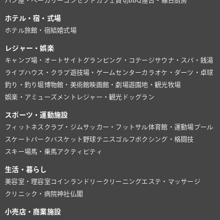
パン屋・ベーカリー
コンセプトカフェ
貸切BBQ
屋台・縁日
厨房
ホテル・宿・式場
ホテル
旅館・宿
結婚式場
レジャー・娯楽
キャンプ場・オートサイト
グランピング・コテージ
サウナ・スパ・銭湯
ライブハウス・クラブ
遊技場・ゲームセンター
カラオケ・ダーツ・卓球
釣り・釣り堀
博物館・美術館
映画館・劇場
遊園地・観光牧場
娯楽・アミューズメント
レジャー・観光
ドッグラン
スポーツ・運動施設
フィットネスクラブ・ジム
サッカー・フットサル
体育館・運動場
プール
スケートパーク
バスケット
野球
テニス
ゴルフ
ボクシング・格闘技
スキー場
馬・乗馬
アクティビティ
生活・暮らし
美容室・理容室
コインランドリー
クリーニング
エステ・マッサージ
クリニック・病院
神社仏閣
小売店・商業施設