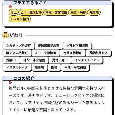
ウチでできること
屋上
ビル・雑居ビル
階段・非常階段
廃墟・廃屋
駐車場
ドッキリ協力
こ
だわり
ネガティブ相談可
楽器演奏相談可
グラビア相談可
建て込み相談可
スモーク相談可
水撒き相談可
長期利用対応
外観OK
階段・非常階段
受付・廊下
インダストリアル
ノスタルジック
駐車場
田舎
平成・平成初期
ココの紹介
雑居ビルの内部を彷彿とさせる独特な雰囲気を持つスペ
ースです。映画やドラマ、ミュージックビデオの撮影に
おいて、リアリティや緊張感のあるシーンを求めるクリ
エイターに最適な空間となっています。