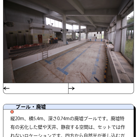
プール・廃墟
縦20m、横5.4m、深さ0.74mの廃墟プールです。廃墟特
有の劣化した壁や天井、静寂する空間は、セットでは作
れないロケーションです。四方から自然光が差し込むガ