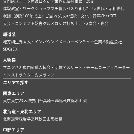
専門店
ユニーク商品
日本初・世界初
結婚相談・恋愛
体験教室・ワークショップ
プチ贅沢
バズりました！
Z世代・昭和世代
老舗（創業100年以上）
ご当地グルメ
伝統・文化・行事
ChatGPT
大会・コンテスト
駅舎グルメ
ロケ弁
打ち上げ・2次会・宴会
報道系
地方創生
外国人・インバウンド
メーカー
ベンチャー企業
不動産会社
SDGs
DX
人物系
マニアさん
専門家
職人
協会・団体
アスリート・チーム
コーディネーター
インストラクター
カメラマン
エリアで探す
関東エリア
東京
東京23区
神奈川
千葉
埼玉
群馬
茨城
栃木
山梨
北海道・東北エリア
北海道
青森
岩手
宮城
秋田
山形
福島
中部エリア