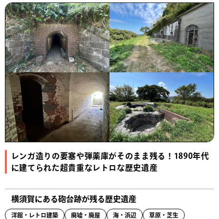
レンガ造りの要塞や弾薬庫がそのまま残る！1890年代
に建てられた超貴重なレトロな歴史遺産
横須賀にある砲台跡が残る歴史遺産
洋館・レトロ建築
廃墟・廃屋
海・浜辺
草原・芝生