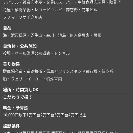
アパレル・雑貨店
本屋・文具店
スーパー・生鮮食品店
玩具・駄菓子
花屋・植物
楽器・レコード
コンビニ
商店街・商業ビル
フリマ・リサイクル店
自然
海・浜辺
草原・芝生
山・森
川・池
島・無人島
農家・農園
自治体・公共施設
役場・ホール
漁港
公園
道路・トンネル
乗り物系
駐車場
私道・道路
鉄道・電車
ガソリンスタンド
飛行機・航空系
船・フェリー
ゴーカート
特殊車両
場所・時間貸しOK
こだわりで探す
料金・予算感
10,000円以下
1万円台
2万円台
3万円台
4万円以上
撮影条件