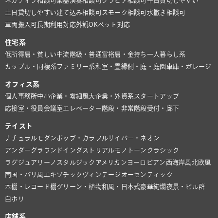
ネガティブ相談可
楽器演奏相談可
グラビア相談可
平日貸切しやすい
土日貸切しやすい
建て込み相談可
スモーク相談可
水撒き相談可
車両搬入可
長期利用対応
外観OK
ペット対応
住宅系
低所得層・貧しい
中流階級・普通
富裕層・金持ち
一人暮らし系
カップル・同棲系
ファミリー系
和室・畳
縁側・庭・庭園
車庫・ガレージ
オフィス系
個人事務所
中小企業・零細風
大企業・外資系
スタートアップ
応接室・役員会議室
エレベーター
階段・非常階段
受付・廊下
テイスト
ナチュラル
モダン
ポップ・カラフル
サイバー・ネオン
アンダーグラウンド
インダストリアル
モノトーン
クラシック
ラグジュアリー
ノスタルジック
アメリカン
ヨーロピアン
西海岸風
北欧風
南国・バリ風
エキゾチック
ヴィンテージ
オーセンティック
本棚・レコード棚
グリーン・植物
和風・日本式
豪華絢爛
夜景・ビル群
白ホリ
店舗系