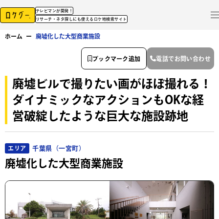
テレビマンが開発！
リサーチ・ネタ探しにも使えるロケ地検索サイト
ホーム
ー
廃墟化した大型商業施設
ブックマーク追加
電話でお問い合わせ
廃墟ビルで撮りたい画がほぼ撮れる！
ダイナミックなアクションもOKな経
営破綻したような巨大な施設跡地
千葉県（一宮町）
エリア
廃墟化した大型商業施設