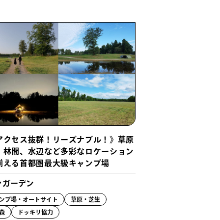
アクセス抜群！リーズナブル！》草原
、林間、水辺など多彩なロケーション
揃える首都圏最大級キャンプ場
々ガーデン
ンプ場・オートサイト
草原・芝生
森
ドッキリ協力