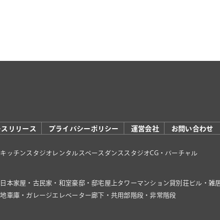
レスリリース
プライバシーポリシー
運営会社
お問い合わせ
オ
キッチンスタジオ
レンタルスペース
ダンススタジオ
CG・バーチャル
家
日本家屋・古民家・和室
豪邸・邸宅
屋上
タワーマンション
貸別荘
ビル・雑
き地
車庫・ガレージ
エレベーター
廊下・共用部
階段・非常階段