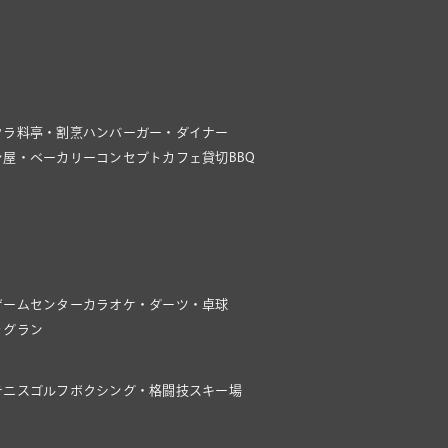
クラ
料亭・割烹
ハンバーガー・ダイナー
ン屋・ベーカリー
コンセプトカフェ
貸切BBQ
ゲームセンター
カラオケ・ダーツ・卓球
ッグラン
テニス
ゴルフ
ボクシング・格闘技
スキー場