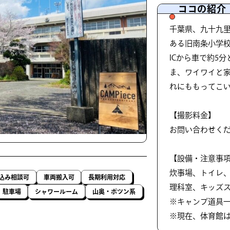
ココの紹介
千葉県、九十九
ある旧南条小学
ICから車で約5
ま、ワイワイと
れにももってこ
【撮影料金】
お問い合わせく
【設備・注意事
炊事場、トイレ、
込み相談可
車両搬入可
長期利用対応
理科室、キッズス
駐車場
シャワールーム
山奥・ポツン系
※キャンプ道具
※現在、体育館