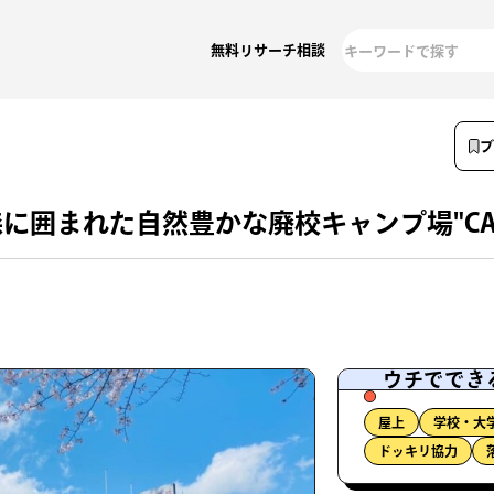
無料リサーチ相談
囲まれた自然豊かな廃校キャンプ場"CAMP
ウチででき
屋上
学校・大
ドッキリ協力