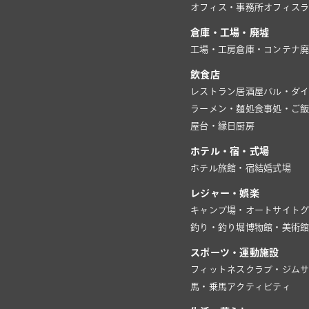
オフィス・事務所
オフィス
倉庫・工場・廃墟
工場・工房
倉庫・コンテナ
飲食店
レストラン
居酒屋
バル・ダ
ラーメン・麺処
食事処・ご
屋台・縁日
厨房
ホテル・宿・式場
ホテル
旅館・宿
結婚式場
レジャー・娯楽
キャンプ場・オートサイト
釣り・釣り堀
博物館・美術
スポーツ・運動施設
フィットネスクラブ・ジム
馬・乗馬
アクティビティ