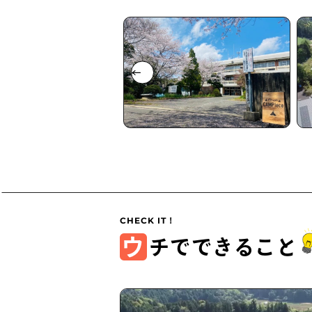
ウ
チでできること