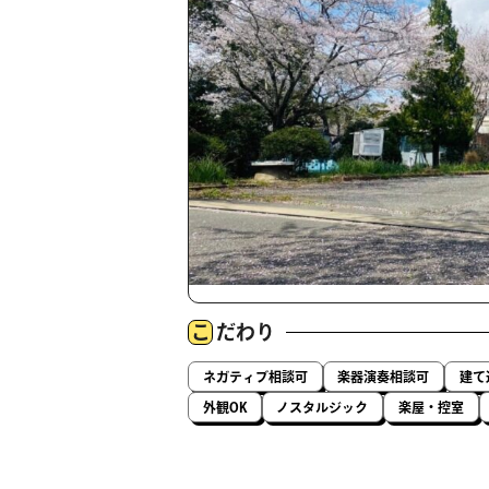
こ
だわり
ネガティブ相談可
楽器演奏相談可
建て
外観OK
ノスタルジック
楽屋・控室