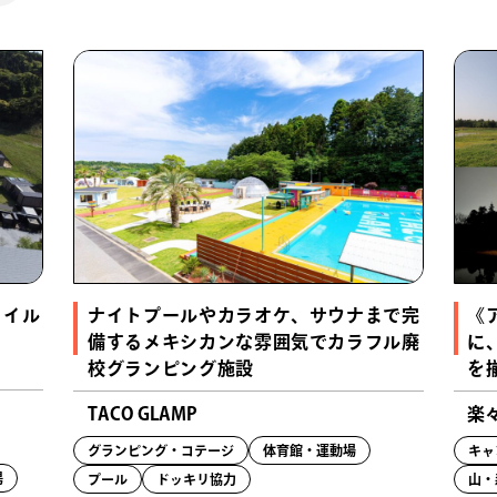
タイル
ナイトプールやカラオケ、サウナまで完
《
備するメキシカンな雰囲気でカラフル廃
に
校グランピング施設
を
TACO GLAMP
楽
グランピング・コテージ
体育館・運動場
キャ
湯
プール
ドッキリ協力
山・