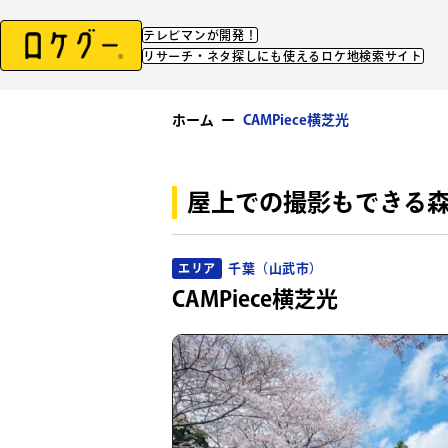
テレビマンが開発！
リサーチ・ネタ探しにも使えるロケ地検索サイト
ホーム
ー
CAMPiece横芝光
屋上での撮影もできる森に
千葉（山武市）
エリア
CAMPiece横芝光