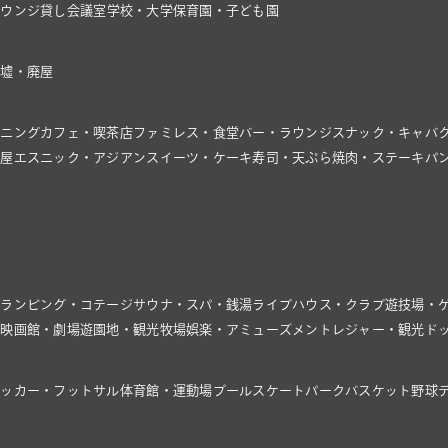
ラウンジ
貸し会議室
学校・大学
保育園・子ども園
廃墟・廃屋
イニング
カフェ・喫茶店
ファミレス・食堂
バー・ラウンジ
スナック・キャバ
飯屋
エスニック・アジアン
スイーツ・ケーキ
寿司・天ぷら
焼肉・ステーキ
パ
グランピング・コテージ
サウナ・スパ・銭湯
ライブハウス・クラブ
遊技場・
館
映画館・劇場
遊園地・観光牧場
娯楽・アミューズメント
レジャー・観光
ド
サッカー・フットサル
体育館・運動場
プール
スケートパーク
バスケット
野球