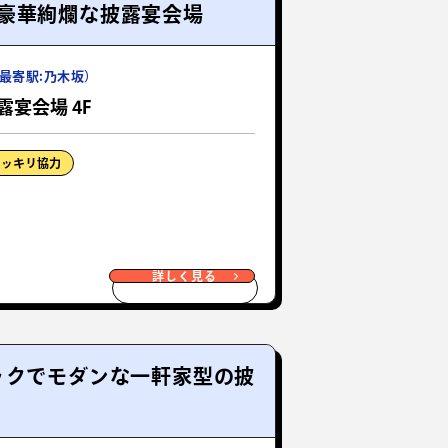
豪華絢爛な披露宴会場
最寄駅:乃木坂）
露宴会場 4F
ドッキリ協力
詳しく見る
ックでモダンな一軒家型の披