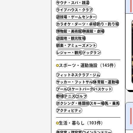
サウナ・スパ・銭湯
ライブハウス・クラブ
遊技場・ゲームセンター
カラオケ・ダーツ・卓球
釣り・釣り堀
博物館・美術館
映画館・劇場
遊園地・観光牧場
娯楽・アミューズメント
レジャー・観光
ドッグラン
スポーツ・運動施設（145件）
フィットネスクラブ・ジム
サッカー・フットサル
体育館・運動場
プール
スケートパーク
バスケット
野球
テニス
ゴルフ
ボクシング・格闘技
スキー場
馬・乗馬
アクティビティ
生活・暮らし（103件）
美容室・理容室
コインランドリー