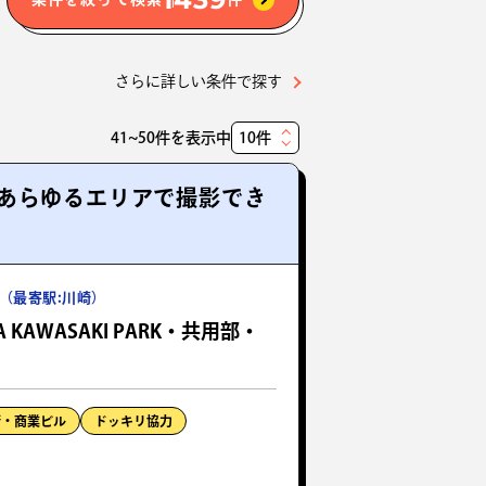
さらに詳しい条件で探す
41~50件を表示中
表
示
あらゆるエリアで撮影でき
件
数
（最寄駅:川崎）
A KAWASAKI PARK・共用部・
街・商業ビル
ドッキリ協力