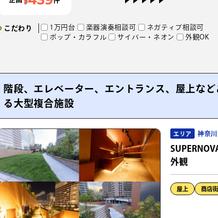
1万円台
楽器演奏相談可
ネガティブ相談可
こだわり
ポップ・カラフル
サイバー・ネオン
外観OK
階段、エレベーター、エントランス、屋上など
る大型複合施設
神奈川
エリア
SUPERNOV
外観
屋上
商店