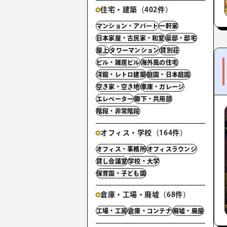
住宅・建築（402件）
マンション・アパート
一軒家
日本家屋・古民家・和室
豪邸・邸宅
屋上
タワーマンション
貸別荘
ビル・雑居ビル
海外風の住宅
洋館・レトロ建築
庭園・日本庭園
空き家・空き地
車庫・ガレージ
エレベーター
廊下・共用部
階段・非常階段
オフィス・学校（164件）
オフィス・事務所
オフィスラウンジ
貸し会議室
学校・大学
保育園・子ども園
倉庫・工場・廃墟（68件）
工場・工房
倉庫・コンテナ
廃墟・廃屋