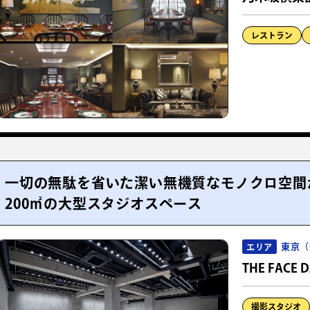
レストラン
一切の無駄を省いた潔い無機質なモノクロ空間
200㎡の大型スタジオスペース
東京（
エリア
THE FACE 
撮影スタジオ