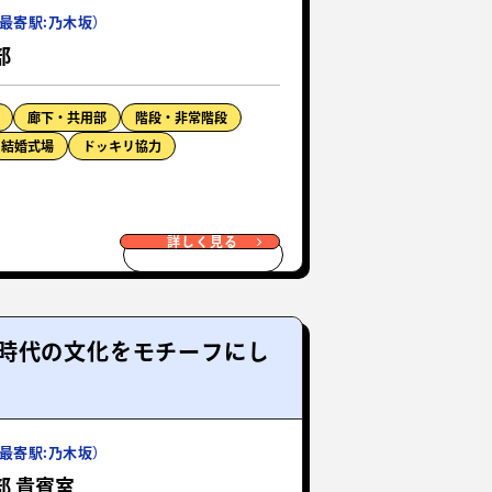
最寄駅:乃木坂）
部
廊下・共用部
階段・非常階段
結婚式場
ドッキリ協力
詳しく見る
時代の文化をモチーフにし
最寄駅:乃木坂）
部 貴賓室