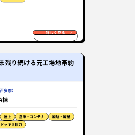
詳しく見る
ま残り続ける元工場地帯約
西多摩）
A棟
屋上
倉庫・コンテナ
廃墟・廃屋
ドッキリ協力