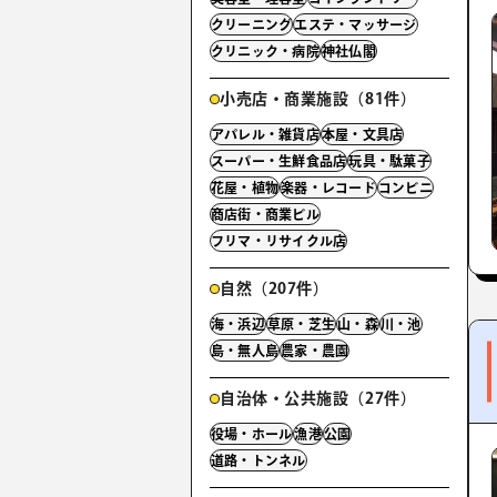
クリーニング
エステ・マッサージ
クリニック・病院
神社仏閣
小売店・商業施設（81件）
アパレル・雑貨店
本屋・文具店
スーパー・生鮮食品店
玩具・駄菓子
花屋・植物
楽器・レコード
コンビニ
商店街・商業ビル
フリマ・リサイクル店
自然（207件）
海・浜辺
草原・芝生
山・森
川・池
島・無人島
農家・農園
自治体・公共施設（27件）
役場・ホール
漁港
公園
道路・トンネル