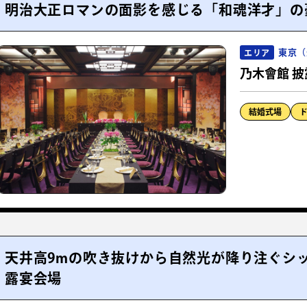
明治大正ロマンの面影を感じる「和魂洋才」の
東京（
エリア
乃木會館 披
結婚式場
天井高9mの吹き抜けから自然光が降り注ぐシ
露宴会場