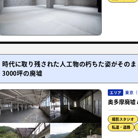
時代に取り残された人工物の朽ちた姿がそのま
3000坪の廃墟
東京（
エリア
奥多摩廃墟 
撮影スタジオ
私道・道路