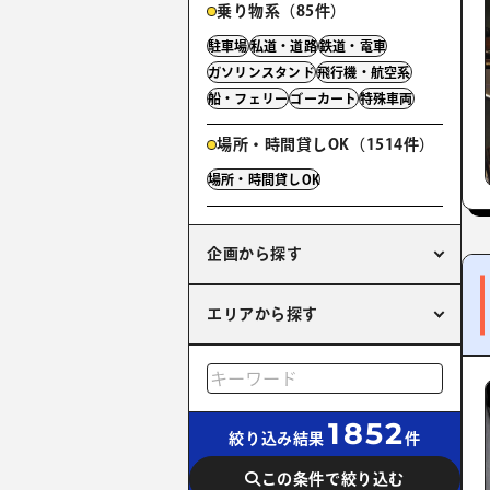
乗り物系（85件）
駐車場
私道・道路
鉄道・電車
ガソリンスタンド
飛行機・航空系
船・フェリー
ゴーカート
特殊車両
場所・時間貸しOK（1514件）
場所・時間貸しOK
企画から探す
エリアから探す
1852
絞り込み結果
件
この条件で絞り込む