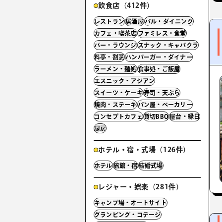
飲食店（412件）
レストラン
居酒屋
バル・ダイニング
カフェ・喫茶店
ファミレス・食堂
バー・ラウンジ
スナック・キャバクラ
料亭・割烹
ハンバーガー・ダイナー
ラーメン・麺処
食事処・ご飯屋
エスニック・アジアン
スイーツ・ケーキ
寿司・天ぷら
焼肉・ステーキ
パン屋・ベーカリー
コンセプトカフェ
貸切BBQ
屋台・縁日
厨房
ホテル・宿・式場（126件）
ホテル
旅館・宿
結婚式場
レジャー・娯楽（281件）
キャンプ場・オートサイト
グランピング・コテージ