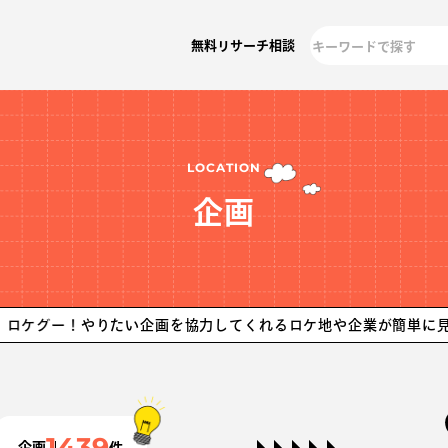
無料リサーチ相談
LOCATION
企画
！
やりたい企画を協力してくれるロケ地や企業が簡単に見つかりま
1439
企画
件