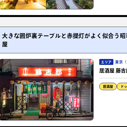
大きな囲炉裏テーブルと赤提灯がよく似合う昭
屋
東京（
エリア
居酒屋 藤吉
居酒屋
ド