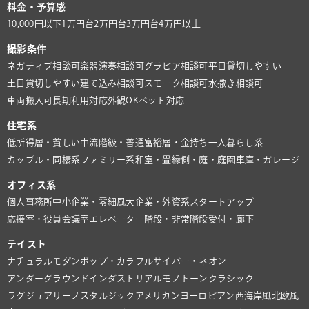
料金・予算感
10,000円以下
1万円台
2万円台
3万円台
4万円以上
撮影条件
ネガティブ相談可
楽器演奏相談可
グラビア相談可
平日貸切しやすい
土日貸切しやすい
建て込み相談可
スモーク相談可
水撒き相談可
車両搬入可
長期利用対応
外観OK
ペット対応
住宅系
低所得層・貧しい
中流階級・普通
富裕層・金持ち
一人暮らし系
カップル・同棲系
ファミリー系
和室・畳
縁側・庭・庭園
車庫・ガレージ
オフィス系
個人事務所
中小企業・零細風
大企業・外資系
スタートアップ
応接室・役員会議室
エレベーター
階段・非常階段
受付・廊下
テイスト
ナチュラル
モダン
ポップ・カラフル
サイバー・ネオン
アンダーグラウンド
インダストリアル
モノトーン
クラシック
ラグジュアリー
ノスタルジック
アメリカン
ヨーロピアン
西海岸風
北欧風