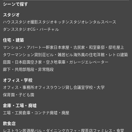
シーンで探す
スタジオ
ハウススタジオ
撮影スタジオ
キッチンスタジオ
レンタルスペース
ダンススタジオ
CG・バーチャル
住宅・建築
マンション・アパート
一軒家
日本家屋・古民家・和室
豪邸・邸宅
屋上
タワーマンション
貸別荘
ビル・雑居ビル
海外風の住宅
洋館・レトロ建築
庭園・日本庭園
空き家・空き地
車庫・ガレージ
エレベーター
廊下・共用部
階段・非常階段
オフィス・学校
オフィス・事務所
オフィスラウンジ
貸し会議室
学校・大学
保育園・子ども園
倉庫・工場・廃墟
工場・工房
倉庫・コンテナ
廃墟・廃屋
飲食店
レストラン
居酒屋
バル・ダイニング
カフェ・喫茶店
ファミレス・食堂