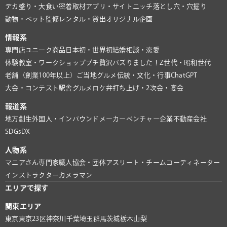
デカ盛り・大食い
密着取材
アプリ・サイト
ニッチ
落とし穴・穴掘り
動物・ペット
監修
レンタル・貸出
オリジナル企画
情報系
専門店
ユニーク商品
日本初・世界初
結婚相談・恋愛
体験教室・ワークショップ
プチ贅沢
バズりました！
Z世代・昭和世代
老舗（創業100年以上）
ご当地グルメ
伝統・文化・行事
ChatGPT
大会・コンテスト
駅舎グルメ
ロケ弁
打ち上げ・2次会・宴会
報道系
地方創生
外国人・インバウンド
メーカー
ベンチャー企業
不動産会社
SDGs
DX
人物系
マニアさん
専門家
職人
協会・団体
アスリート・チーム
コーディネーター
インストラクター
カメラマン
エリアで探す
関東エリア
東京
東京23区
神奈川
千葉
埼玉
群馬
茨城
栃木
山梨