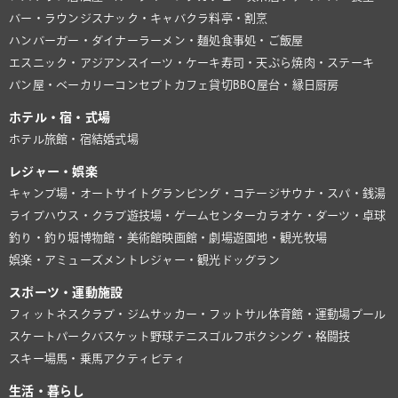
バー・ラウンジ
スナック・キャバクラ
料亭・割烹
ハンバーガー・ダイナー
ラーメン・麺処
食事処・ご飯屋
エスニック・アジアン
スイーツ・ケーキ
寿司・天ぷら
焼肉・ステーキ
パン屋・ベーカリー
コンセプトカフェ
貸切BBQ
屋台・縁日
厨房
ホテル・宿・式場
ホテル
旅館・宿
結婚式場
レジャー・娯楽
キャンプ場・オートサイト
グランピング・コテージ
サウナ・スパ・銭湯
ライブハウス・クラブ
遊技場・ゲームセンター
カラオケ・ダーツ・卓球
釣り・釣り堀
博物館・美術館
映画館・劇場
遊園地・観光牧場
娯楽・アミューズメント
レジャー・観光
ドッグラン
スポーツ・運動施設
フィットネスクラブ・ジム
サッカー・フットサル
体育館・運動場
プール
スケートパーク
バスケット
野球
テニス
ゴルフ
ボクシング・格闘技
スキー場
馬・乗馬
アクティビティ
生活・暮らし