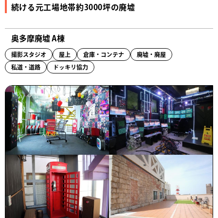
続ける元工場地帯約3000坪の廃墟
奥多摩廃墟 A棟
撮影スタジオ
屋上
倉庫・コンテナ
廃墟・廃屋
私道・道路
ドッキリ協力