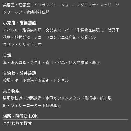
美容室・理容室
コインランドリー
クリーニング
エステ・マッサージ
クリニック・病院
神社仏閣
小売店・商業施設
アパレル・雑貨店
本屋・文具店
スーパー・生鮮食品店
玩具・駄菓子
花屋・植物
楽器・レコード
コンビニ
商店街・商業ビル
フリマ・リサイクル店
自然
海・浜辺
草原・芝生
山・森
川・池
島・無人島
農家・農園
自治体・公共施設
役場・ホール
漁港
公園
道路・トンネル
乗り物系
駐車場
私道・道路
鉄道・電車
ガソリンスタンド
飛行機・航空系
船・フェリー
ゴーカート
特殊車両
場所・時間貸しOK
こだわりで探す