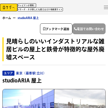
テレビマンが開発！
リサーチ・ネタ探しにも使えるロケ地検索サイト
ホーム
ー
studioARIA 屋上
ブックマーク追加
電話でお問い合わせ
見晴らしのいいインダストリアルな雑
居ビルの屋上と鉄骨が特徴的な屋外廃
墟スペース
東京（最寄駅:立川）
エリア
studioARIA 屋上