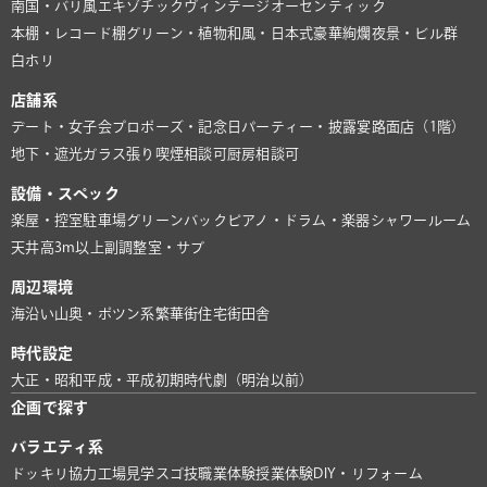
南国・バリ風
エキゾチック
ヴィンテージ
オーセンティック
本棚・レコード棚
グリーン・植物
和風・日本式
豪華絢爛
夜景・ビル群
白ホリ
店舗系
デート・女子会
プロポーズ・記念日
パーティー・披露宴
路面店（1階）
地下・遮光
ガラス張り
喫煙相談可
厨房相談可
設備・スペック
楽屋・控室
駐車場
グリーンバック
ピアノ・ドラム・楽器
シャワールーム
天井高3m以上
副調整室・サブ
周辺環境
海沿い
山奥・ポツン系
繁華街
住宅街
田舎
時代設定
大正・昭和
平成・平成初期
時代劇（明治以前）
企画で探す
バラエティ系
ドッキリ協力
工場見学
スゴ技
職業体験
授業体験
DIY・リフォーム