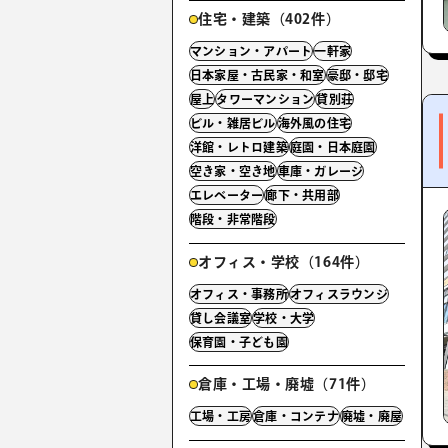
住宅・建築（402件）
マンション・アパート
一軒家
日本家屋・古民家・和室
豪邸・邸宅
屋上
タワーマンション
貸別荘
ビル・雑居ビル
海外風の住宅
洋館・レトロ建築
庭園・日本庭園
空き家・空き地
車庫・ガレージ
エレベーター
廊下・共用部
階段・非常階段
オフィス・学校（164件）
オフィス・事務所
オフィスラウンジ
貸し会議室
学校・大学
保育園・子ども園
倉庫・工場・廃墟（71件）
工場・工房
倉庫・コンテナ
廃墟・廃屋