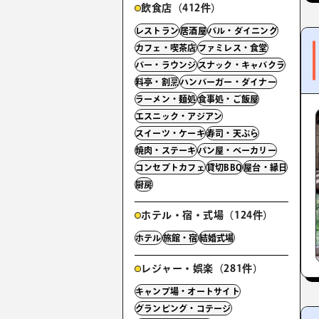
飲食店（412件）
レストラン
居酒屋
バル・ダイニング
カフェ・喫茶店
ファミレス・食堂
バー・ラウンジ
スナック・キャバクラ
料亭・割烹
ハンバーガー・ダイナー
ラーメン・麺処
食事処・ご飯屋
エスニック・アジアン
スイーツ・ケーキ
寿司・天ぷら
焼肉・ステーキ
パン屋・ベーカリー
コンセプトカフェ
貸切BBQ
屋台・縁日
厨房
ホテル・宿・式場（124件）
ホテル
旅館・宿
結婚式場
レジャー・娯楽（281件）
キャンプ場・オートサイト
グランピング・コテージ