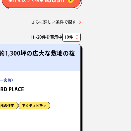
さらに詳しい条件で探す
11~20件を表示中
表
示
1,300坪の広大な敷地の複
件
数
一宮町）
IRD PLACE
外風の住宅
アクティビティ