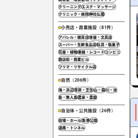
クリーニング
エステ・マッサージ
クリニック・病院
神社仏閣
小売店・商業施設（81件）
アパレル・雑貨店
本屋・文具店
スーパー・生鮮食品店
玩具・駄菓子
花屋・植物
楽器・レコード
コンビニ
商店街・商業ビル
フリマ・リサイクル店
自然（206件）
海・浜辺
草原・芝生
山・森
川・池
島・無人島
農家・農園
自治体・公共施設（26件）
役場・ホール
漁港
公園
道路・トンネル