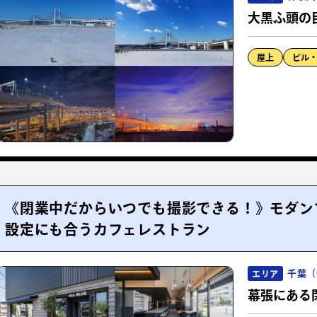
大黒ふ頭の
屋上
ビル
《閉業中だからいつでも撮影できる！》モダン
設定にも合うカフェレストラン
千葉（
エリア
幕張にある