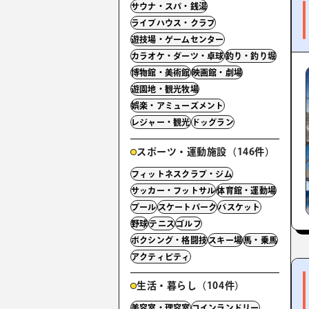
サウナ・スパ・銭湯
ライブハウス・クラブ
遊技場・ゲームセンター
カラオケ・ダーツ・卓球
釣り・釣り堀
博物館・美術館
映画館・劇場
遊園地・観光牧場
娯楽・アミューズメント
レジャー・観光
ドッグラン
スポーツ・運動施設（146件）
フィットネスクラブ・ジム
サッカー・フットサル
体育館・運動場
プール
スケートパーク
バスケット
野球
テニス
ゴルフ
ボクシング・格闘技
スキー場
馬・乗馬
アクティビティ
生活・暮らし（104件）
美容室・理容室
コインランドリー