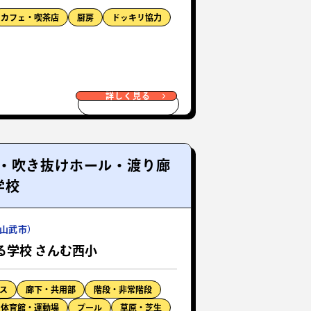
カフェ・喫茶店
厨房
ドッキリ協力
詳しく見る
・吹き抜けホール・渡り廊
学校
山武市）
る学校 さんむ西小
ス
廊下・共用部
階段・非常階段
体育館・運動場
プール
草原・芝生