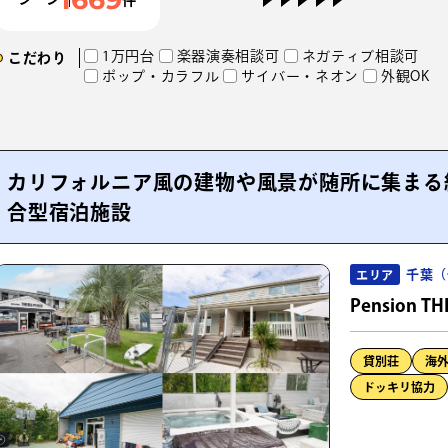
1万円台
楽器演奏相談可
ネガティブ相談可
こだわり
ポップ・カラフル
サイバー・ネオン
外観OK
カリフォルニア風の建物や風景が随所に集まる約
合型宿泊施設
千葉（
エリア
Pension TH
貸別荘
海
ドッキリ協力