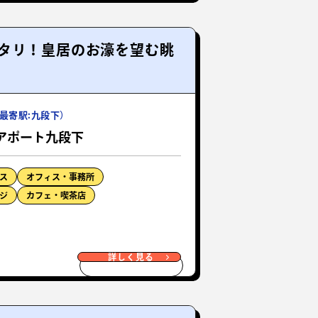
タリ！皇居のお濠を望む眺
最寄駅:九段下）
アポート九段下
ス
オフィス・事務所
ジ
カフェ・喫茶店
詳しく見る