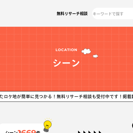
無料リサーチ相談
LOCATION
シーン
単に見つかる！無料リサーチ相談も受付中です！掲載数No. 1！
1669
シーン
件