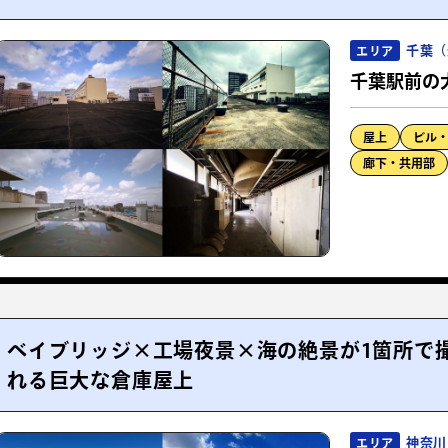
千葉（
エリア
千葉駅前の
屋上
ビル
廊下・共用部
ベイブリッジ×工場夜景×海の絶景が1箇所で
れる巨大な倉庫屋上
神奈川
エリア