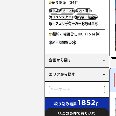
乗り物系（84件）
駐車場
私道・道路
鉄道・電車
ガソリンスタンド
飛行機・航空系
船・フェリー
ゴーカート
特殊車両
場所・時間貸しOK（1514件）
場所・時間貸しOK
企画から探す
エリアから探す
1852
絞り込み結果
件
この条件で絞り込む