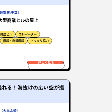
最寄駅:千葉）
大型商業ビルの屋上
・雑居ビル
エレベーター
階段・非常階段
ドッキリ協力
詳しく見る
撮れる！海抜けの広い空が撮
（大黒ふ頭）